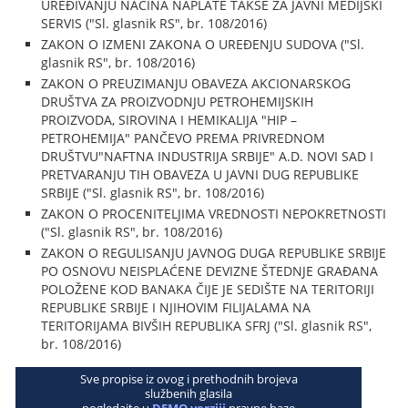
UREĐIVANJU NAČINA NAPLATE TAKSE ZA JAVNI MEDIJSKI
SERVIS ("Sl. glasnik RS", br. 108/2016)
ZAKON O IZMENI ZAKONA O UREĐENJU SUDOVA ("Sl.
glasnik RS", br. 108/2016)
ZAKON O PREUZIMANJU OBAVEZA AKCIONARSKOG
DRUŠTVA ZA PROIZVODNJU PETROHEMIJSKIH
PROIZVODA, SIROVINA I HEMIKALIJA "HIP –
PETROHEMIJA" PANČEVO PREMA PRIVREDNOM
DRUŠTVU"NAFTNA INDUSTRIJA SRBIJE" A.D. NOVI SAD I
PRETVARANJU TIH OBAVEZA U JAVNI DUG REPUBLIKE
SRBIJE ("Sl. glasnik RS", br. 108/2016)
ZAKON O PROCENITELJIMA VREDNOSTI NEPOKRETNOSTI
("Sl. glasnik RS", br. 108/2016)
ZAKON O REGULISANJU JAVNOG DUGA REPUBLIKE SRBIJE
PO OSNOVU NEISPLAĆENE DEVIZNE ŠTEDNJE GRAĐANA
POLOŽENE KOD BANAKA ČIJE JE SEDIŠTE NA TERITORIJI
REPUBLIKE SRBIJE I NJIHOVIM FILIJALAMA NA
TERITORIJAMA BIVŠIH REPUBLIKA SFRJ ("Sl. glasnik RS",
br. 108/2016)
Sve propise iz ovog i prethodnih brojeva
službenih glasila