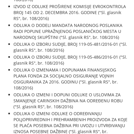
IZVOD IZ ODLUKE PROŠIRENE KOMISIJE EVROKONTROLA
BROJ 145 OD 2. DECEMBRA 2016. GODINE ("Sl. glasnik
RS", br. 108/2016)
ODLUKA O DODELI MANDATA NARODNOG POSLANIKA
RADI POPUNE UPRAŽNJENOG POSLANIČKOG MESTA U
NARODNOJ SKUPŠTINI ("Sl. glasnik RS", br. 108/2016)
ODLUKA O IZBORU SUDIJE, BROJ 119-05-481/2016-01 ("Sl.
glasnik RS", br. 108/2016)
ODLUKA O IZBORU SUDIJE, BROJ 119-05-486/2016-01 ("Sl.
glasnik RS", br. 108/2016)
ODLUKA O IZMENAMA I DOPUNAMA FINANSIJSKOG
PLANA FONDA ZA SOCIJALNO OSIGURANJE VOJNIH
OSIGURANIKA ZA 2016. GODINU ("Sl. glasnik RS", br.
108/2016)
ODLUKA O IZMENI I DOPUNI ODLUKE O USLOVIMA ZA
SMANJENJE CARINSKIH DAŽBINA NA ODREĐENU ROBU
("Sl. glasnik RS", br. 108/2016)
ODLUKA O IZMENI ODLUKE O ODREĐIVANJU
POLJOPRIVREDNIH I PREHRAMBENIH PROIZVODA ZA KOJE
SE PLAĆA POSEBNA DAŽBINA PRI UVOZU I UTVRĐIVANJU
IZNOSA POSEBNE DAŽBINE ("Sl. glasnik RS", br.