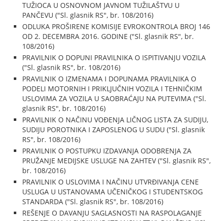
TUŽIOCA U OSNOVNOM JAVNOM TUŽILAŠTVU U
PANČEVU ("Sl. glasnik RS", br. 108/2016)
ODLUKA PROŠIRENE KOMISIJE EVROKONTROLA BROJ 146
OD 2. DECEMBRA 2016. GODINE ("Sl. glasnik RS", br.
108/2016)
PRAVILNIK O DOPUNI PRAVILNIKA O ISPITIVANJU VOZILA
("Sl. glasnik RS", br. 108/2016)
PRAVILNIK O IZMENAMA I DOPUNAMA PRAVILNIKA O
PODELI MOTORNIH I PRIKLJUČNIH VOZILA I TEHNIČKIM
USLOVIMA ZA VOZILA U SAOBRAĆAJU NA PUTEVIMA ("Sl.
glasnik RS", br. 108/2016)
PRAVILNIK O NAČINU VOĐENJA LIČNOG LISTA ZA SUDIJU,
SUDIJU POROTNIKA I ZAPOSLENOG U SUDU ("Sl. glasnik
RS", br. 108/2016)
PRAVILNIK O POSTUPKU IZDAVANJA ODOBRENJA ZA
PRUŽANJE MEDIJSKE USLUGE NA ZAHTEV ("Sl. glasnik RS",
br. 108/2016)
PRAVILNIK O USLOVIMA I NAČINU UTVRĐIVANJA CENE
USLUGA U USTANOVAMA UČENIČKOG I STUDENTSKOG
STANDARDA ("Sl. glasnik RS", br. 108/2016)
REŠENJE O DAVANJU SAGLASNOSTI NA RASPOLAGANJE