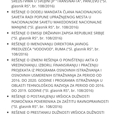
SREDSTVIMA U SVOJINI JP "TRANSNAFTA", PANČEVO ("Sl.
glasnik RS", br. 108/2016)
REŠENJE O DODELI MANDATA ČLANA NACIONALNOG
SAVETA RADI POPUNE UPRAŽNJENOG MESTA U
NACIONALNOM SAVETU MAKEDONSKE NACIONALNE
MANJINE ("Sl. glasnik RS", br. 108/2016)
REŠENJE O EMISIJI DRŽAVNIH ZAPISA REPUBLIKE SRBIJE
("Sl. glasnik RS", br. 108/2016)
REŠENJE O IMENOVANJU DIREKTORA JAVNOG
PREDUZEĆA "VODOVOD", RUMA ("Sl. glasnik RS", br.
108/2016)
REŠENJE O IZMENI REŠENJA O PONIŠTENJU AKTA O
VREDNOVANJU, IZBORU, FINANSIRANJU I PRAĆENJU
PROJEKATA IZ PROGRAMA OSNOVNIH ISTRAŽIVANJA I
OSNOVNIH USMERENIH ISTRAŽIVANJA ZA PERIOD OD
2016. DO 2020. GODINE I PROGRAMA ISTRAŽIVANJA U
OBLASTI TEHNOLOŠKOG RAZVOJA ZA PERIOD OD 2016.
DO 2019. GODINE ("Sl. glasnik RS", br. 108/2016)
REŠENJE O POSTAVLJENJU VRŠIOCA DUŽNOSTI
POMOĆNIKA POVERENIKA ZA ZAŠTITU RAVNOPRAVNOSTI
("Sl. glasnik RS", br. 108/2016)
REŠENJE O PRESTANKU DUŽNOSTI VRŠIOCA DUŽNOSTI