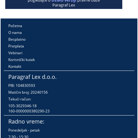
pogledajte u
DEMO verziji
pravne baze
Paragraf Lex
Početna
O nama
Besplatno
Pretplata
Vebinari
Korisnički kutak
Kontakt
Paragraf Lex d.o.o.
PIB: 104830593
Matični broj: 20240156
Tekući račun:
105-3029346-18
160-0000000380290-23
Radno vreme:
Ponedeljak - petak
7:30 - 15:30