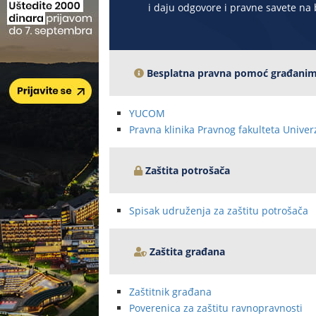
i daju odgovore i pravne savete na 
Besplatna pravna pomoć građani
YUCOM
Pravna klinika Pravnog fakulteta Univer
Zaštita potrošača
Spisak udruženja za zaštitu potrošača
Zaštita građana
Zaštitnik građana
Poverenica za zaštitu ravnopravnosti