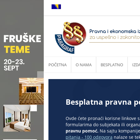
POČETNA
O NAMA
BESPLATNO
IZD
Besplatna pravna 
Ovde ćete pronaći korisne linkove s
formularima do subjekata ili organ
pravnu pomoć.
Na sajtu kompanije
pitanja - 100 odgovora
nalaze se te