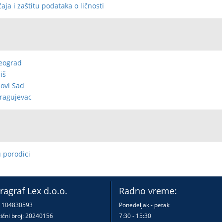
ja i zaštitu podataka o ličnosti
Beograd
iš
Novi Sad
Kragujevac
u porodici
ragraf Lex d.o.o.
Radno vreme:
: 104830593
Ponedeljak - petak
ični broj: 20240156
7:30 - 15:30