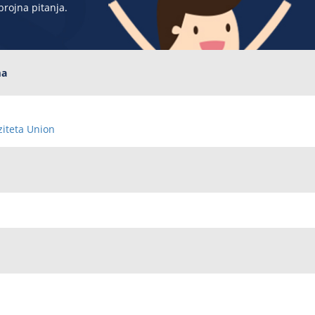
brojna pitanja.
ma
ziteta Union