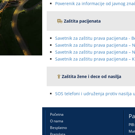
Poverenik za informacije od javnog znača
Zaštita pacijenata
Savetnik za zaštitu prava pacijenata - 
Savetnik za zaštitu prava pacijenata – N
Savetnik za zaštitu prava pacijenata – 
Savetnik za zaštitu prava pacijenata – 
Zaštita žene i dece od nasilja
SOS telefoni i udruženja protiv nasilja 
Početna
Pa
O nama
PIB
Besplatno
Mat
Pretplata