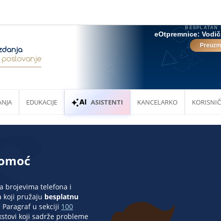
ANJA
EDUKACIJE
ASISTENTI
KANCELARKO
KORISNIČ
pomoć
a brojevima telefona i
a koji pružaju
besplatnu
 Paragraf u sekciji
100
kstovi koji sadrže probleme