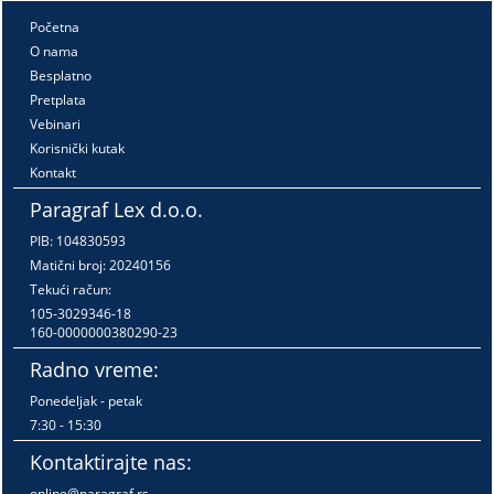
Početna
O nama
Besplatno
Pretplata
Vebinari
Korisnički kutak
Kontakt
Paragraf Lex d.o.o.
PIB: 104830593
Matični broj: 20240156
Tekući račun:
105-3029346-18
160-0000000380290-23
Radno vreme:
Ponedeljak - petak
7:30 - 15:30
Kontaktirajte nas:
online@paragraf.rs