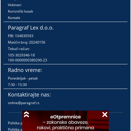
Vebinari
Korisnički kutak
Kontakt
Paragraf Lex d.o.o.
PIB: 104830593
Matični broj: 20240156
Tekući račun:
105-3029346-18
160-0000000380290-23
Radno vreme:
Ponedeljak - petak
7:30 - 15:30
Kontaktirajte nas:
online@paragraf.rs
Politika privatnosti
Politika pružanja usluga