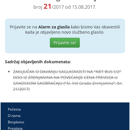
21
broj
/2017 od 15.08.2017.
Prijavite se na
Alarm za glasila
kako bismo Vas obavestili
kada je objavljeno novo službeno glasilo.
Prijavite se!
Sadržaj objavljenih dokumenata:
ZAKLJUČAK O DAVANJU SAGLASNOSTI NA "NET BUS CO"
DOO IZ ZRENJANINA NA POVEĆANJE CENA PREVOZA U
GRADSKOM SAOBRAĆAJU ("Sl. list Grada Zrenjanina", br.
21/2017)
Početna
O nama
Besplatno
Pretplata