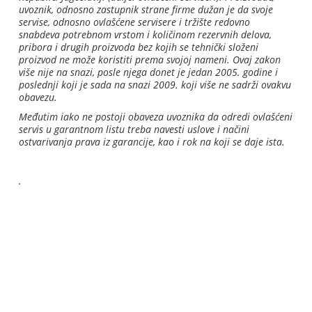
uvoznik, odnosno zastupnik strane firme dužan je da svoje
servise, odnosno ovlašćene servisere i tržište redovno
snabdeva potrebnom vrstom i količinom rezervnih delova,
pribora i drugih proizvoda bez kojih se tehnički složeni
proizvod ne može koristiti prema svojoj nameni. Ovaj zakon
više nije na snazi, posle njega donet je jedan 2005. godine i
poslednji koji je sada na snazi 2009. koji više ne sadrži ovakvu
obavezu.
Međutim iako ne postoji obaveza uvoznika da odredi ovlašćeni
servis u garantnom listu treba navesti uslove i načini
ostvarivanja prava iz garancije, kao i rok na koji se daje ista.
.