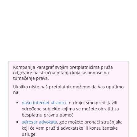
Kompanija Paragraf svojim pretplatnicima pruža
odgovore na stručna pitanja koja se odnose na
tumačenje prava.
Ukoliko niste naš pretplatnik možemo da Vas uputimo
na:
našu internet stranicu
na kojoj smo predstavili
određene subjekte kojima se možete obratiti za
besplatnu pravnu pomoć
adresar advokata
, gde možete pronaći stručnjaka
koji će Vam pružiti advokatske ili konsultantske
usluge