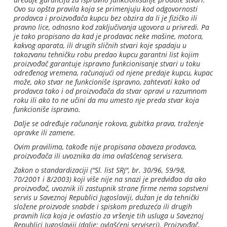
Ovo su opšta pravila koja se primenjuju kod odgovornosti
prodavca i proizvođača kupcu bez obzira da li je fizičko ili
pravno lice, odnosno kod zaključivanja ugovora u privredi. Pa
je tako propisano da kad je prodavac neke mašine, motora,
kakvog aparata, ili drugih sličnih stvari koje spadaju u
takozvanu tehničku robu predao kupcu garantni list kojim
proizvođač garantuje ispravno funkcionisanje stvari u toku
određenog vremena, računajući od njene predaje kupcu, kupac
može, ako stvar ne funkcioniše ispravno, zahtevati kako od
prodavca tako i od proizvođača da stvar opravi u razumnom
roku ili ako to ne učini da mu umesto nje preda stvar koja
funkcioniše ispravno.
Dalje se određuje računanje rokova, gubitka prava, traženje
opravke ili zamene.
Ovim pravilima, takođe nije propisana obaveza prodavca,
proizvođača ili uvoznika da ima ovlašćenog servisera.
Zakon o standardizaciji ("Sl. list SRJ", br. 30/96, 59/98,
70/2001 i 8/2003) koji više nije na snazi je predviđao da ako
proizvođač, uvoznik ili zastupnik strane firme nema sopstveni
servis u Saveznoj Republici Jugoslaviji, dužan je da tehnički
složene proizvode snabde i spiskom preduzeća ili drugih
pravnih lica koja je ovlastio za vršenje tih usluga u Saveznoj
Republici Jugoslaviji (dalje: ovlašćeni serviseri). Proizvođač,