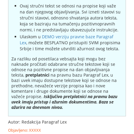
Ovaj stručni tekst se odnosi na propise koji važe
na dan njegovog objavljivanja. Svi izneti stavovi su
stručni stavovi, odnosno shvatanja autora teksta,
koja se baziraju na tumačenju pozitivnopravnih
normi, i ne predstavljaju obavezujuće instrukcije.
Ulaskom u
DEMO verziju pravne baze Paragraf
Lex
, možete BESPLATNO pristupiti SVIM propisima
Srbije i time možete utvrditi ažurnost ovog teksta.
Za razliku od posetilaca vebsajta koji mogu bez
naknade pročitati odabrane stručne tekstove koji se
odnose na pozitivne propise na dan objavljivanja
teksta,
pretplatnici
na pravnu bazu Paragraf Lex, u
bazi uvek imaju dostupne tekstove koji se odnose na
prethodne, nevažeće verzije propisa kao i nove
komentare i druge dokumente koji se odnose na
važeće propise.
Isključivo pretplatnici na pravnu bazu
uvek imaju pristup i ažurnim dokumentima. Baza se
ažurira na dnevnom nivou.
Autor: Redakcija Paragraf Lex
Objavljeno: XXXXX