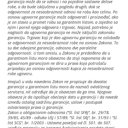
garancija može da se odnosi i na pojedine sastavne delove
robe, a da bude isključena u pogledu drugih, dok se
odgovornost za nesaobraznost odnosi na robu kao celinu. Po
osnovu ugovorne garancije može odgovarati i proizvođač, ako
je on stavio u promet robu sa garantnim listom, a zajedno sa
njim i pored njega odgovara i trgovac. Najzad, potrebno je
naglasiti da ugovorna garancija ne može isključiti zakonsku
garanciju. Trgovac koji je dao ugovornu garanciju ne oslobađa
se odgovornosti za nesaobraznost robe na osnovu Zakona. To
su dve odvojene garancije, odnosno dve paralelne
odgovornosti. U tom smislu, u Zakonu je predviđeno da u
garantnom listu mora obavezno da stoji napomena da se
ugovornom garancijom ne dira u prava koja potrošaču
pripadaju po osnovu odgovornosti kupca za nesaobraznost
robe ugovoru.
Imajući u vidu navedeno Zakon ne propisuje da davalac
garancije u garantnom listu mora da naznači ovlašćenog
servisera, nit određuje da je obavezan da ga ima. Njegova
obaveza je da ispoštuje obećanje dato u garanciji i da navede
između ostalog sadržinu garancije, uslove i postupak
ostvarivanja prava iz garancije.
Zakon o obligacionim odnosima ("Sl. list SFRJ", br. 29/78,
39/85, 45/89 - odluka USJ i 57/89, "Sl. list SRJ", br. 31/93 i "Sl.
list SCG", br. 1/2003 - Ustavna povelja) od čl. 501. do 507.
uređuje garanciju za ispravno funkcionisanje prodate stvari.