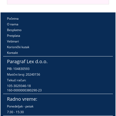
Početna
O nama
Besplatno
Pretplata
Vebinari
Korisnički kutak
Kontakt
Paragraf Lex d.o.o.
PIB: 104830593
Matični broj: 20240156
Tekući račun:
105-3029346-18
160-0000000380290-23
Radno vreme:
Ponedeljak - petak
7:30 - 15:30