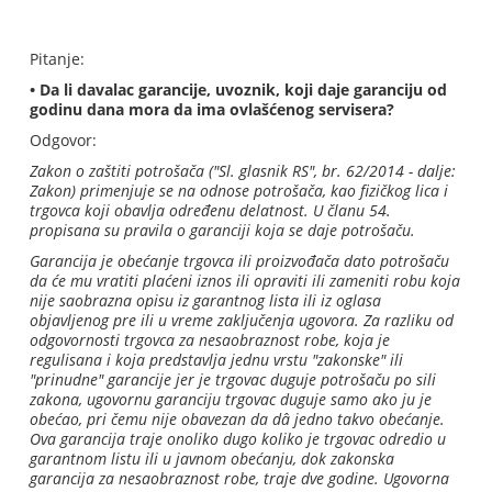
Pitanje:
• Da li davalac garancije, uvoznik, koji daje garanciju od
godinu dana mora da ima ovlašćenog servisera?
Odgovor:
Zakon o zaštiti potrošača ("Sl. glasnik RS", br. 62/2014 - dalje:
Zakon) primenjuje se na odnose potrošača, kao fizičkog lica i
trgovca koji obavlja određenu delatnost. U članu 54.
propisana su pravila o garanciji koja se daje potrošaču.
Garancija je obećanje trgovca ili proizvođača dato potrošaču
da će mu vratiti plaćeni iznos ili opraviti ili zameniti robu koja
nije saobrazna opisu iz garantnog lista ili iz oglasa
objavljenog pre ili u vreme zaključenja ugovora. Za razliku od
odgovornosti trgovca za nesaobraznost robe, koja je
regulisana i koja predstavlja jednu vrstu "zakonske" ili
"prinudne" garancije jer je trgovac duguje potrošaču po sili
zakona, ugovornu garanciju trgovac duguje samo ako ju je
obećao, pri čemu nije obavezan da dâ jedno takvo obećanje.
Ova garancija traje onoliko dugo koliko je trgovac odredio u
garantnom listu ili u javnom obećanju, dok zakonska
garancija za nesaobraznost robe, traje dve godine. Ugovorna