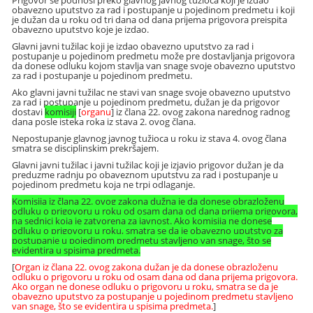
obavezno uputstvo za rad i postupanje u pojedinom predmetu i koji
je dužan da u roku od tri dana od dana prijema prigovora preispita
obavezno uputstvo koje je izdao.
Glavni javni tužilac koji je izdao obavezno uputstvo za rad i
postupanje u pojedinom predmetu može pre dostavljanja prigovora
da donese odluku kojom stavlja van snage svoje obavezno uputstvo
za rad i postupanje u pojedinom predmetu.
Ako glavni javni tužilac ne stavi van snage svoje obavezno uputstvo
za rad i postupanje u pojedinom predmetu, dužan je da prigovor
dostavi
komisiji
[
organu
] iz člana 22. ovog zakona narednog radnog
dana posle isteka roka iz stava 2. ovog člana.
Nepostupanje glavnog javnog tužioca u roku iz stava 4. ovog člana
smatra se disciplinskim prekršajem.
Glavni javni tužilac i javni tužilac koji je izjavio prigovor dužan je da
preduzme radnju po obaveznom uputstvu za rad i postupanje u
pojedinom predmetu koja ne trpi odlaganje.
Komisija iz člana 22. ovog zakona dužna je da donese obrazloženu
odluku o prigovoru u roku od osam dana od dana prijema prigovora,
na sednici koja je zatvorena za javnost. Ako komisija ne donese
odluku o prigovoru u roku, smatra se da je obavezno uputstvo za
postupanje u pojedinom predmetu stavljeno van snage, što se
evidentira u spisima predmeta.
[
Organ iz člana 22. ovog zakona dužan je da donese obrazloženu
odluku o prigovoru u roku od osam dana od dana prijema prigovora.
Ako organ ne donese odluku o prigovoru u roku, smatra se da je
obavezno uputstvo za postupanje u pojedinom predmetu stavljeno
van snage, što se evidentira u spisima predmeta.
]