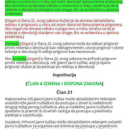
odluku o prigovoru u roku od osam dana od dana prijema prigovora.
Ako komisija ne donese odluku o prigovoru u roku, smatra se da je
rešenje o devoluciji stavljeno van snage, što se evidentira u spisima
predmeta.
[
Organ iz člana 22. ovog zakona dužan je da donese obrazloženu
odluku o prigovoru u roku od osam dana od dana prijema prigovora.
Ako organ ne donese odluku o prigovoru u roku, smatra se da je
rešenje o devoluciji stavljeno van snage, što se evidentira u spisima
predmeta.
]
Komisija
[
Organ
] iz člana 22. ovog zakona može da odbaci prigovor
protiv rešenja o devoluciji kao neblagovremen, usvoji prigovor i ukine
rešenje o devoluciji ili odbije prigovor kao neosnovan.
Ako
komisija
[
organ
] iz člana 22. ovog zakona ne prihvati prigovor
protiv rešenja o devoluciji, niži glavni javni tužilac, koji je izjavio
prigovor, dužan je da postupi po rešenju o devoluciji.
Supstitucija
[
ČLAN 4 IZMENA I DOPUNA ZAKONA
]
Član 21
Neposredno viši glavni javni tužilac može obrazloženim rešenjem
ovlastiti niže javno tužilaštvo da postupa u stvari iz nadležnosti
drugog nižeg javnog tužilaštva, ako je nadležno javno tužilaštvo
sprečeno iz pravnih ili stvarnih razloga da postupa u predmetu
(rešenje o supstituciji).
Izuzetno, Vrhovni javni tužilac može obrazloženim rešenjem ovlastiti
Javno tužilaštvo za organizovani kriminal da postupa u pojedinom