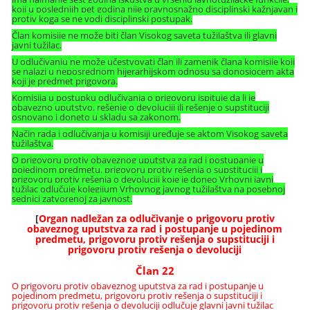
koji u poslednjih pet godina nije pravnosnažno disciplinski kažnjavan i
protiv koga se ne vodi disciplinski postupak.
Član komisije ne može biti član Visokog saveta tužilaštva ili glavni
javni tužilac.
U odlučivanju ne može učestvovati član ili zamenik člana komisije koji
se nalazi u neposrednom hijerarhijskom odnosu sa donosiocem akta
koji je predmet prigovora.
Komisija u postupku odlučivanja o prigovoru ispituje da li je
obavezno uputstvo, rešenje o devoluciji ili rešenje o supstituciji
osnovano i doneto u skladu sa zakonom.
Način rada i odlučivanja u komisiji uređuje se aktom Visokog saveta
tužilaštva.
O prigovoru protiv obaveznog uputstva za rad i postupanje u
pojedinom predmetu, prigovoru protiv rešenja o supstituciji i
prigovoru protiv rešenja o devoluciji koje je doneo Vrhovni javni
tužilac odlučuje kolegijum Vrhovnog javnog tužilaštva na posebnoj
sednici zatvorenoj za javnost.
[
Organ nadležan za odlučivanje o prigovoru protiv
obaveznog uputstva za rad i postupanje u pojedinom
predmetu, prigovoru protiv rešenja o supstituciji i
prigovoru protiv rešenja o devoluciji
Član 22
O prigovoru protiv obaveznog uputstva za rad i postupanje u
pojedinom predmetu, prigovoru protiv rešenja o supstituciji i
prigovoru protiv rešenja o devoluciji odlučuje glavni javni tužilac