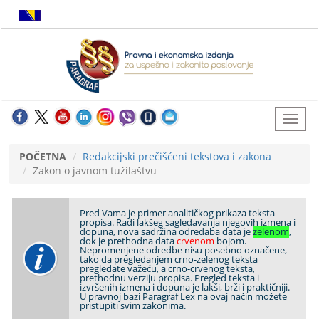
POČETNA
Redakcijski prečišćeni tekstova i zakona
Zakon o javnom tužilaštvu
Pred Vama je primer analitičkog prikaza teksta
propisa. Radi lakšeg sagledavanja njegovih izmena i
dopuna, nova sadržina odredaba data je
zelenom
,
dok je prethodna data
crvenom
bojom.
Nepromenjene odredbe nisu posebno označene,
tako da pregledanjem crno-zelenog teksta
pregledate važeću, a crno-crvenog teksta,
prethodnu verziju propisa. Pregled teksta i
izvršenih izmena i dopuna je lakši, brži i praktičniji.
U pravnoj bazi Paragraf Lex na ovaj način možete
pristupiti svim zakonima.