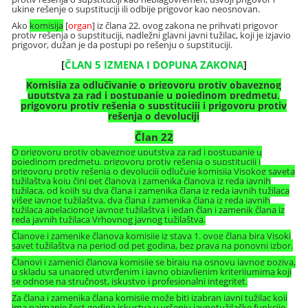
ukine rešenje o supstituciji ili odbije prigovor kao neosnovan.
Ako
komisija
[
organ
] iz člana 22. ovog zakona ne prihvati prigovor
protiv rešenja o supstituciji, nadležni glavni javni tužilac, koji je izjavio
prigovor, dužan je da postupi po rešenju o supstituciji.
[
ČLAN 5 IZMENA I DOPUNA ZAKONA
]
Komisija za odlučivanje o prigovoru protiv obaveznog
uputstva za rad i postupanje u pojedinom predmetu,
prigovoru protiv rešenja o supstituciji i prigovoru protiv
rešenja o devoluciji
Član 22
O prigovoru protiv obaveznog uputstva za rad i postupanje u
pojedinom predmetu, prigovoru protiv rešenja o supstituciji i
prigovoru protiv rešenja o devoluciji odlučuje komisija Visokog saveta
tužilaštva koju čini pet članova i zamenika članova iz reda javnih
tužilaca, od kojih su dva člana i zamenika člana iz reda javnih tužilaca
višeg javnog tužilaštva, dva člana i zamenika člana iz reda javnih
tužilaca apelacionog javnog tužilaštva i jedan član i zamenik člana iz
reda javnih tužilaca Vrhovnog javnog tužilaštva.
Članove i zamenike članova komisije iz stava 1. ovog člana bira Visoki
savet tužilaštva na period od pet godina, bez prava na ponovni izbor.
Članovi i zamenici članova komisije se biraju na osnovu javnog poziva,
u skladu sa unapred utvrđenim i javno objavljenim kriterijumima koji
se odnose na stručnost, iskustvo i profesionalni integritet.
Za člana i zamenika člana komisije može biti izabran javni tužilac koji
ima najmanje šest godina iskustva u vršenju javnotužilačke funkcije,