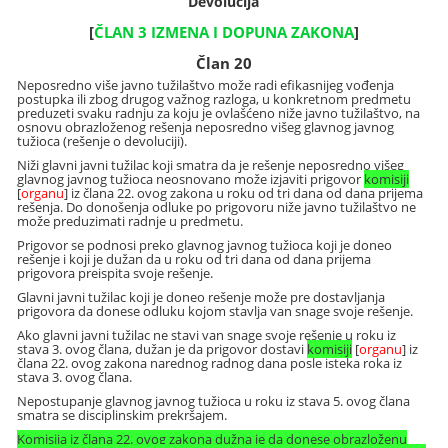
Devolucija
[
ČLAN 3 IZMENA I DOPUNA ZAKONA
]
Član 20
Neposredno više javno tužilaštvo može radi efikasnijeg vođenja
postupka ili zbog drugog važnog razloga, u konkretnom predmetu
preduzeti svaku radnju za koju je ovlašćeno niže javno tužilaštvo, na
osnovu obrazloženog rešenja neposredno višeg glavnog javnog
tužioca (rešenje o devoluciji).
Niži glavni javni tužilac koji smatra da je rešenje neposredno višeg
glavnog javnog tužioca neosnovano može izjaviti prigovor
komisiji
[
organu
] iz člana 22. ovog zakona u roku od tri dana od dana prijema
rešenja. Do donošenja odluke po prigovoru niže javno tužilaštvo ne
može preduzimati radnje u predmetu.
Prigovor se podnosi preko glavnog javnog tužioca koji je doneo
rešenje i koji je dužan da u roku od tri dana od dana prijema
prigovora preispita svoje rešenje.
Glavni javni tužilac koji je doneo rešenje može pre dostavljanja
prigovora da donese odluku kojom stavlja van snage svoje rešenje.
Ako glavni javni tužilac ne stavi van snage svoje rešenje u roku iz
stava 3. ovog člana, dužan je da prigovor dostavi
komisiji
[
organu
] iz
člana 22. ovog zakona narednog radnog dana posle isteka roka iz
stava 3. ovog člana.
Nepostupanje glavnog javnog tužioca u roku iz stava 5. ovog člana
smatra se disciplinskim prekršajem.
Komisija iz člana 22. ovog zakona dužna je da donese obrazloženu