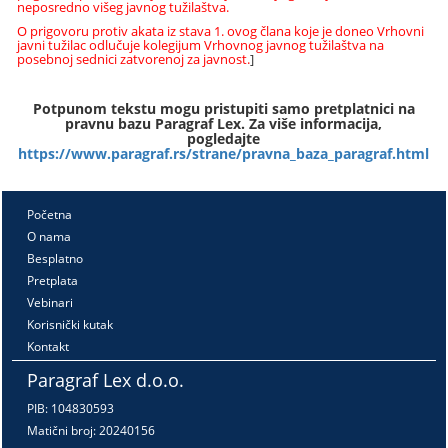
neposredno višeg javnog tužilaštva.
O prigovoru protiv akata iz stava 1. ovog člana koje je doneo Vrhovni
javni tužilac odlučuje kolegijum Vrhovnog javnog tužilaštva na
posebnoj sednici zatvorenoj za javnost.
]
Potpunom tekstu mogu pristupiti samo pretplatnici na
pravnu bazu Paragraf Lex. Za više informacija,
pogledajte
https://www.paragraf.rs/strane/pravna_baza_paragraf.html
Početna
O nama
Besplatno
Pretplata
Vebinari
Korisnički kutak
Kontakt
Paragraf Lex d.o.o.
PIB: 104830593
Matični broj: 20240156