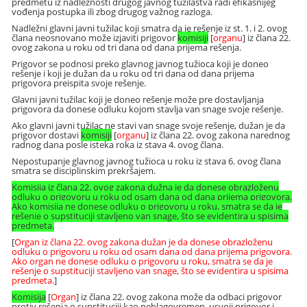
predmetu iz nadležnosti drugog javnog tužilaštva radi efikasnijeg
vođenja postupka ili zbog drugog važnog razloga.
Nadležni glavni javni tužilac koji smatra da je rešenje iz st. 1. i 2. ovog
člana neosnovano može izjaviti prigovor
komisiji
[
organu
] iz člana 22.
ovog zakona u roku od tri dana od dana prijema rešenja.
Prigovor se podnosi preko glavnog javnog tužioca koji je doneo
rešenje i koji je dužan da u roku od tri dana od dana prijema
prigovora preispita svoje rešenje.
Glavni javni tužilac koji je doneo rešenje može pre dostavljanja
prigovora da donese odluku kojom stavlja van snage svoje rešenje.
Ako glavni javni tužilac ne stavi van snage svoje rešenje, dužan je da
prigovor dostavi
komisiji
[
organu
] iz člana 22. ovog zakona narednog
radnog dana posle isteka roka iz stava 4. ovog člana.
Nepostupanje glavnog javnog tužioca u roku iz stava 6. ovog člana
smatra se disciplinskim prekršajem.
Komisija iz člana 22. ovog zakona dužna je da donese obrazloženu
odluku o prigovoru u roku od osam dana od dana prijema prigovora.
Ako komisija ne donese odluku o prigovoru u roku, smatra se da je
rešenje o supstituciji stavljeno van snage, što se evidentira u spisima
predmeta.
[
Organ iz člana 22. ovog zakona dužan je da donese obrazloženu
odluku o prigovoru u roku od osam dana od dana prijema prigovora.
Ako organ ne donese odluku o prigovoru u roku, smatra se da je
rešenje o supstituciji stavljeno van snage, što se evidentira u spisima
predmeta.
]
Komisija
[
Organ
] iz člana 22. ovog zakona može da odbaci prigovor
protiv rešenja o supstituciji kao neblagovremen, usvoji prigovor i