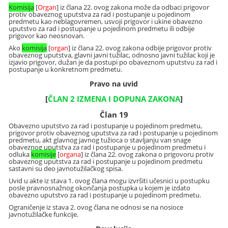
Komisija
[
Organ
] iz člana 22. ovog zakona može da odbaci prigovor
protiv obaveznog uputstva za rad i postupanje u pojedinom
predmetu kao neblagovremen, usvoji prigovor i ukine obavezno
uputstvo za rad i postupanje u pojedinom predmetu ili odbije
prigovor kao neosnovan.
Ako
komisija
[
organ
] iz člana 22. ovog zakona odbije prigovor protiv
obaveznog uputstva, glavni javni tužilac, odnosno javni tužilac koji je
izjavio prigovor, dužan je da postupi po obaveznom uputstvu za rad i
postupanje u konkretnom predmetu.
Pravo na uvid
[
ČLAN 2 IZMENA I DOPUNA ZAKONA
]
Član 19
Obavezno uputstvo za rad i postupanje u pojedinom predmetu,
prigovor protiv obaveznog uputstva za rad i postupanje u pojedinom
predmetu, akt glavnog javnog tužioca o stavljanju van snage
obaveznog uputstva za rad i postupanje u pojedinom predmetu i
odluka
komisije
[
organa
] iz člana 22. ovog zakona o prigovoru protiv
obaveznog uputstva za rad i postupanje u pojedinom predmetu
sastavni su deo javnotužilačkog spisa.
Uvid u akte iz stava 1. ovog člana mogu izvršiti učesnici u postupku
posle pravnosnažnog okončanja postupka u kojem je izdato
obavezno uputstvo za rad i postupanje u pojedinom predmetu.
Ograničenje iz stava 2. ovog člana ne odnosi se na nosioce
javnotužilačke funkcije.