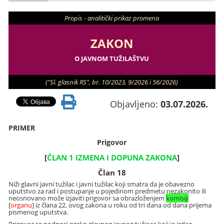
Propis - analitički prikaz promena
ZAKON
O JAVNOM TUŽILAŠTVU
("Sl. glasnik RS", br. 10/2023, 9/2026 i 56/2026)
Objavljeno:
03.07.2026.
PRIMER
Prigovor
[
ČLAN 1 IZMENA I DOPUNA ZAKONA
]
Član 18
Niži glavni javni tužilac i javni tužilac koji smatra da je obavezno
uputstvo za rad i postupanje u pojedinom predmetu nezakonito ili
neosnovano može izjaviti prigovor sa obrazloženjem
komisiji
[
organu
] iz člana 22. ovog zakona u roku od tri dana od dana prijema
pismenog uputstva.
Prigovor se podnosi preko glavnog javnog tužioca koji je izdao