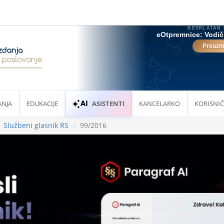
ANJA
EDUKACIJE
ASISTENTI
KANCELARKO
KORISNIČ
Službeni glasnik RS
99/2016