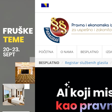
POČETNA
O NAMA
BESPLATNO
IZD
BESPLATNO
Registar službenih glasila