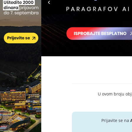
U ovom broju objav
Prijavite se na