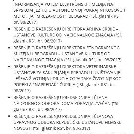
INFORMISANJA PUTEM ELEKTRONSKIH MEDIJA NA
SRPSKOM JEZIKU U AUTONOMNOJ POKRAJINI KOSOVO I
METOHIJA "MREŽA–MOST", BEOGRAD ("Sl. glasnik RS",
br. 98/2017)
REŠENJE O RAZREŠENJU DIREKTORA ARHIVA SRBIJE –
USTANOVE KULTURE OD NACIONALNOG ZNAČAJA ("Sl.
glasnik RS", br. 98/2017)
REŠENJE O RAZREŠENJU DIREKTORA ETNOGRAFSKOG
MUZEJA U BEOGRADU – USTANOVE KULTURE OD
NACIONALNOG ZNAČAJA ("Sl. glasnik RS", br. 98/2017)
REŠENJE O RAZREŠENJU DIREKTORA VETERINARSKE
USTANOVE ZA SAKUPLJANJE, PRERADU I UNIŠTAVANJE
LEŠEVA ŽIVOTINJA I DRUGIH OTPADAKA ŽIVOTINJSKOG
POREKLA "NAPREDAK" ĆUPRIJA ("Sl. glasnik RS", br.
98/2017)
REŠENJE O RAZREŠENJU PREDSEDNIKA I ČLANA
NADZORNOG ODBORA DOMA ZDRAVLJA ZVEČAN ("Sl.
glasnik RS", br. 98/2017)
REŠENJE O RAZREŠENJU PREDSEDNIKA I ČLANOVA
UPRAVNOG ODBORA REPUBLIČKE USTANOVE FILMSKE
NOVOSTI ("Sl. glasnik RS", br. 98/2017)