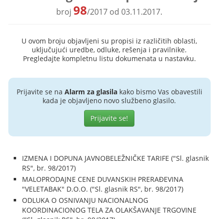
98
broj
/2017 od 03.11.2017.
U ovom broju objavljeni su propisi iz različitih oblasti,
uključujući uredbe, odluke, rešenja i pravilnike.
Pregledajte kompletnu listu dokumenata u nastavku.
Prijavite se na
Alarm za glasila
kako bismo Vas obavestili
kada je objavljeno novo službeno glasilo.
Prijavite se!
IZMENA I DOPUNA JAVNOBELEŽNIČKE TARIFE ("Sl. glasnik
RS", br. 98/2017)
MALOPRODAJNE CENE DUVANSKIH PRERAĐEVINA
"VELETABAK" D.O.O. ("Sl. glasnik RS", br. 98/2017)
ODLUKA O OSNIVANJU NACIONALNOG
KOORDINACIONOG TELA ZA OLAKŠAVANJE TRGOVINE