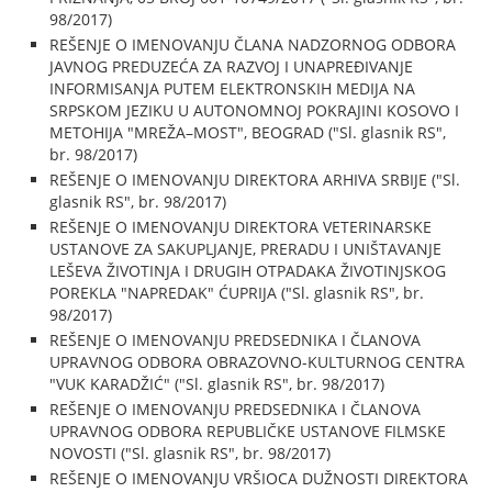
98/2017)
REŠENJE O IMENOVANJU ČLANA NADZORNOG ODBORA
JAVNOG PREDUZEĆA ZA RAZVOJ I UNAPREĐIVANJE
INFORMISANJA PUTEM ELEKTRONSKIH MEDIJA NA
SRPSKOM JEZIKU U AUTONOMNOJ POKRAJINI KOSOVO I
METOHIJA "MREŽA–MOST", BEOGRAD ("Sl. glasnik RS",
br. 98/2017)
REŠENJE O IMENOVANJU DIREKTORA ARHIVA SRBIJE ("Sl.
glasnik RS", br. 98/2017)
REŠENJE O IMENOVANJU DIREKTORA VETERINARSKE
USTANOVE ZA SAKUPLJANJE, PRERADU I UNIŠTAVANJE
LEŠEVA ŽIVOTINJA I DRUGIH OTPADAKA ŽIVOTINJSKOG
POREKLA "NAPREDAK" ĆUPRIJA ("Sl. glasnik RS", br.
98/2017)
REŠENJE O IMENOVANJU PREDSEDNIKA I ČLANOVA
UPRAVNOG ODBORA OBRAZOVNO-KULTURNOG CENTRA
"VUK KARADŽIĆ" ("Sl. glasnik RS", br. 98/2017)
REŠENJE O IMENOVANJU PREDSEDNIKA I ČLANOVA
UPRAVNOG ODBORA REPUBLIČKE USTANOVE FILMSKE
NOVOSTI ("Sl. glasnik RS", br. 98/2017)
REŠENJE O IMENOVANJU VRŠIOCA DUŽNOSTI DIREKTORA