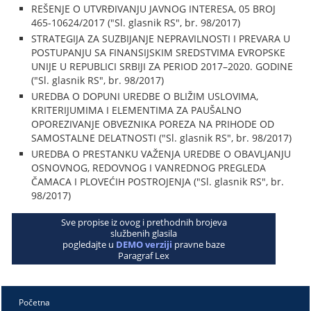
REŠENJE O UTVRĐIVANJU JAVNOG INTERESA, 05 BROJ
465-10624/2017 ("Sl. glasnik RS", br. 98/2017)
STRATEGIJA ZA SUZBIJANJE NEPRAVILNOSTI I PREVARA U
POSTUPANJU SA FINANSIJSKIM SREDSTVIMA EVROPSKE
UNIJE U REPUBLICI SRBIJI ZA PERIOD 2017–2020. GODINE
("Sl. glasnik RS", br. 98/2017)
UREDBA O DOPUNI UREDBE O BLIŽIM USLOVIMA,
KRITERIJUMIMA I ELEMENTIMA ZA PAUŠALNO
OPOREZIVANJE OBVEZNIKA POREZA NA PRIHODE OD
SAMOSTALNE DELATNOSTI ("Sl. glasnik RS", br. 98/2017)
UREDBA O PRESTANKU VAŽENJA UREDBE O OBAVLJANJU
OSNOVNOG, REDOVNOG I VANREDNOG PREGLEDA
ČAMACA I PLOVEĆIH POSTROJENJA ("Sl. glasnik RS", br.
98/2017)
Sve propise iz ovog i prethodnih brojeva
službenih glasila
pogledajte u
DEMO verziji
pravne baze
Paragraf Lex
Početna