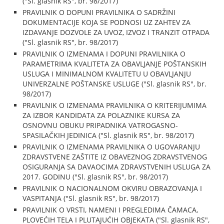
("Sl. glasnik RS", br. 98/2017)
PRAVILNIK O DOPUNI PRAVILNIKA O SADRŽINI
DOKUMENTACIJE KOJA SE PODNOSI UZ ZAHTEV ZA
IZDAVANJE DOZVOLE ZA UVOZ, IZVOZ I TRANZIT OTPADA
("Sl. glasnik RS", br. 98/2017)
PRAVILNIK O IZMENAMA I DOPUNI PRAVILNIKA O
PARAMETRIMA KVALITETA ZA OBAVLJANJE POŠTANSKIH
USLUGA I MINIMALNOM KVALITETU U OBAVLJANJU
UNIVERZALNE POŠTANSKE USLUGE ("Sl. glasnik RS", br.
98/2017)
PRAVILNIK O IZMENAMA PRAVILNIKA O KRITERIJUMIMA
ZA IZBOR KANDIDATA ZA POLAZNIKE KURSA ZA
OSNOVNU OBUKU PRIPADNIKA VATROGASNO-
SPASILAČKIH JEDINICA ("Sl. glasnik RS", br. 98/2017)
PRAVILNIK O IZMENAMA PRAVILNIKA O UGOVARANJU
ZDRAVSTVENE ZAŠTITE IZ OBAVEZNOG ZDRAVSTVENOG
OSIGURANJA SA DAVAOCIMA ZDRAVSTVENIH USLUGA ZA
2017. GODINU ("Sl. glasnik RS", br. 98/2017)
PRAVILNIK O NACIONALNOM OKVIRU OBRAZOVANJA I
VASPITANJA ("Sl. glasnik RS", br. 98/2017)
PRAVILNIK O VRSTI, NAMENI I PREGLEDIMA ČAMACA,
PLOVEĆIH TELA I PLUTAJUĆIH OBJEKATA ("Sl. glasnik RS",