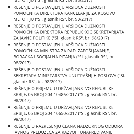
METOHIJU ("Sl. glasnik RS", br. 98/2017)
REŠENJE O POSTAVLJENJU VRŠIOCA DUŽNOSTI
POMOĆNIKA DIREKTORA KANCELARIJE ZA KOSOVO I
METOHIJU ("Sl. glasnik RS", br. 98/2017)
REŠENJE O POSTAVLJENJU VRŠIOCA DUŽNOSTI
POMOĆNIKA DIREKTORA REPUBLIČKOG SEKRETARIJATA
ZA JAVNE POLITIKE ("Sl. glasnik RS", br. 98/2017)
REŠENJE O POSTAVLJENJU VRŠIOCA DUŽNOSTI
POMOĆNIKA MINISTRA ZA RAD, ZAPOŠLJAVANJE,
BORAČKA I SOCIJALNA PITANJA ("Sl. glasnik RS", br.
98/2017)
REŠENJE O POSTAVLJENJU VRŠIOCA DUŽNOSTI
SEKRETARA MINISTARSTVA UNUTRAŠNJIH POSLOVA ("Sl.
glasnik RS", br. 98/2017)
REŠENJE O PRIJEMU U DRŽAVLJANSTVO REPUBLIKE
SRBIJE, 05 BROJ 204-10486/2017 ("Sl. glasnik RS", br.
98/2017)
REŠENJE O PRIJEMU U DRŽAVLJANSTVO REPUBLIKE
SRBIJE, 05 BROJ 204-10650/2017 ("Sl. glasnik RS", br.
98/2017)
REŠENJE O RAZREŠENJU ČLANA NADZORNOG ODBORA
JAVNOG PREDUZEĆA ZA RAZVOJ I UNAPREĐIVANJE