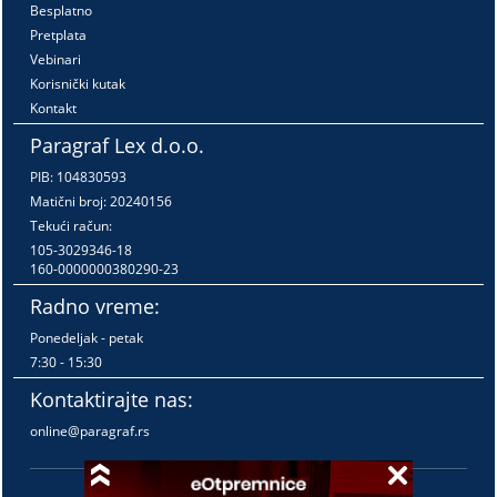
Besplatno
Pretplata
Vebinari
Korisnički kutak
Kontakt
Paragraf Lex d.o.o.
PIB: 104830593
Matični broj: 20240156
Tekući račun:
105-3029346-18
160-0000000380290-23
Radno vreme:
Ponedeljak - petak
7:30 - 15:30
Kontaktirajte nas:
online@paragraf.rs