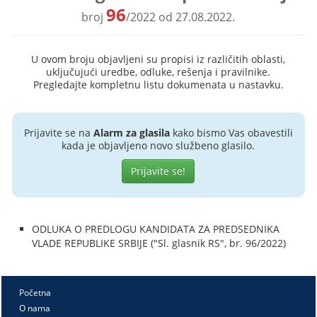
96
broj
/2022 od 27.08.2022.
U ovom broju objavljeni su propisi iz različitih oblasti,
uključujući uredbe, odluke, rešenja i pravilnike.
Pregledajte kompletnu listu dokumenata u nastavku.
Prijavite se na
Alarm za glasila
kako bismo Vas obavestili
kada je objavljeno novo službeno glasilo.
Prijavite se!
ODLUKA O PREDLOGU KANDIDATA ZA PREDSEDNIKA
VLADE REPUBLIKE SRBIJE ("Sl. glasnik RS", br. 96/2022)
Početna
O nama