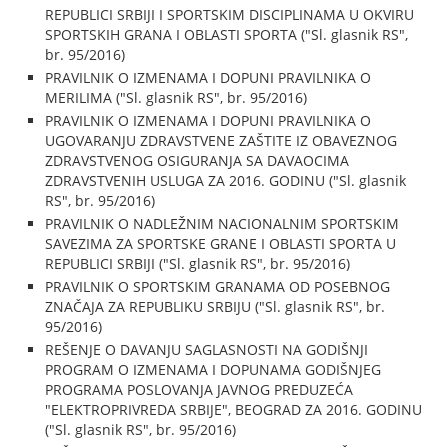
REPUBLICI SRBIJI I SPORTSKIM DISCIPLINAMA U OKVIRU
SPORTSKIH GRANA I OBLASTI SPORTA ("Sl. glasnik RS",
br. 95/2016)
PRAVILNIK O IZMENAMA I DOPUNI PRAVILNIKA O
MERILIMA ("Sl. glasnik RS", br. 95/2016)
PRAVILNIK O IZMENAMA I DOPUNI PRAVILNIKA O
UGOVARANJU ZDRAVSTVENE ZAŠTITE IZ OBAVEZNOG
ZDRAVSTVENOG OSIGURANJA SA DAVAOCIMA
ZDRAVSTVENIH USLUGA ZA 2016. GODINU ("Sl. glasnik
RS", br. 95/2016)
PRAVILNIK O NADLEŽNIM NACIONALNIM SPORTSKIM
SAVEZIMA ZA SPORTSKE GRANE I OBLASTI SPORTA U
REPUBLICI SRBIJI ("Sl. glasnik RS", br. 95/2016)
PRAVILNIK O SPORTSKIM GRANAMA OD POSEBNOG
ZNAČAJA ZA REPUBLIKU SRBIJU ("Sl. glasnik RS", br.
95/2016)
REŠENJE O DAVANJU SAGLASNOSTI NA GODIŠNJI
PROGRAM O IZMENAMA I DOPUNAMA GODIŠNJEG
PROGRAMA POSLOVANJA JAVNOG PREDUZEĆA
"ELEKTROPRIVREDA SRBIJE", BEOGRAD ZA 2016. GODINU
("Sl. glasnik RS", br. 95/2016)