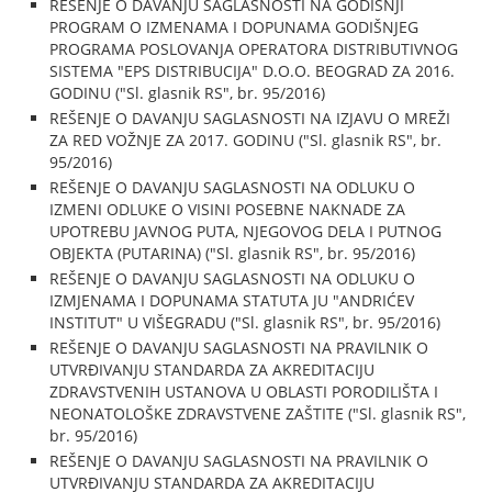
REŠENJE O DAVANJU SAGLASNOSTI NA GODIŠNJI
PROGRAM O IZMENAMA I DOPUNAMA GODIŠNJEG
PROGRAMA POSLOVANJA OPERATORA DISTRIBUTIVNOG
SISTEMA "EPS DISTRIBUCIJA" D.O.O. BEOGRAD ZA 2016.
GODINU ("Sl. glasnik RS", br. 95/2016)
REŠENJE O DAVANJU SAGLASNOSTI NA IZJAVU O MREŽI
ZA RED VOŽNJE ZA 2017. GODINU ("Sl. glasnik RS", br.
95/2016)
REŠENJE O DAVANJU SAGLASNOSTI NA ODLUKU O
IZMENI ODLUKE O VISINI POSEBNE NAKNADE ZA
UPOTREBU JAVNOG PUTA, NJEGOVOG DELA I PUTNOG
OBJEKTA (PUTARINA) ("Sl. glasnik RS", br. 95/2016)
REŠENJE O DAVANJU SAGLASNOSTI NA ODLUKU O
IZMJENAMA I DOPUNAMA STATUTA JU "ANDRIĆEV
INSTITUT" U VIŠEGRADU ("Sl. glasnik RS", br. 95/2016)
REŠENJE O DAVANJU SAGLASNOSTI NA PRAVILNIK O
UTVRĐIVANJU STANDARDA ZA AKREDITACIJU
ZDRAVSTVENIH USTANOVA U OBLASTI PORODILIŠTA I
NEONATOLOŠKE ZDRAVSTVENE ZAŠTITE ("Sl. glasnik RS",
br. 95/2016)
REŠENJE O DAVANJU SAGLASNOSTI NA PRAVILNIK O
UTVRĐIVANJU STANDARDA ZA AKREDITACIJU