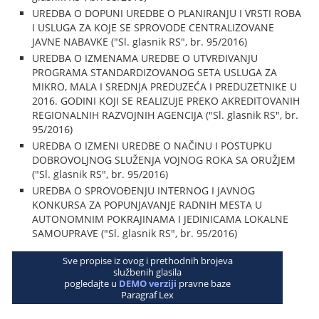
UREDBA O DOPUNI UREDBE O PLANIRANJU I VRSTI ROBA
I USLUGA ZA KOJE SE SPROVODE CENTRALIZOVANE
JAVNE NABAVKE ("Sl. glasnik RS", br. 95/2016)
UREDBA O IZMENAMA UREDBE O UTVRĐIVANJU
PROGRAMA STANDARDIZOVANOG SETA USLUGA ZA
MIKRO, MALA I SREDNJA PREDUZEĆA I PREDUZETNIKE U
2016. GODINI KOJI SE REALIZUJE PREKO AKREDITOVANIH
REGIONALNIH RAZVOJNIH AGENCIJA ("Sl. glasnik RS", br.
95/2016)
UREDBA O IZMENI UREDBE O NAČINU I POSTUPKU
DOBROVOLJNOG SLUŽENJA VOJNOG ROKA SA ORUŽJEM
("Sl. glasnik RS", br. 95/2016)
UREDBA O SPROVOĐENJU INTERNOG I JAVNOG
KONKURSA ZA POPUNJAVANJE RADNIH MESTA U
AUTONOMNIM POKRAJINAMA I JEDINICAMA LOKALNE
SAMOUPRAVE ("Sl. glasnik RS", br. 95/2016)
Sve propise iz ovog i prethodnih brojeva
službenih glasila
pogledajte u
DEMO verziji
pravne baze
Paragraf Lex