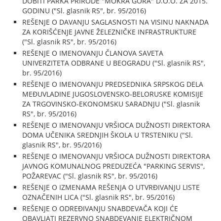
DOBITI PARKA PRIRODE "MOKRA GORA" D.O.O. ZA 2015.
GODINU ("Sl. glasnik RS", br. 95/2016)
REŠENJE O DAVANJU SAGLASNOSTI NA VISINU NAKNADA
ZA KORIŠĆENJE JAVNE ŽELEZNIČKE INFRASTRUKTURE
("Sl. glasnik RS", br. 95/2016)
REŠENJE O IMENOVANJU ČLANOVA SAVETA
UNIVERZITETA ODBRANE U BEOGRADU ("Sl. glasnik RS",
br. 95/2016)
REŠENJE O IMENOVANJU PREDSEDNIKA SRPSKOG DELA
MEĐUVLADINE JUGOSLOVENSKO-BELORUSKE KOMISIJE
ZA TRGOVINSKO-EKONOMSKU SARADNJU ("Sl. glasnik
RS", br. 95/2016)
REŠENJE O IMENOVANJU VRŠIOCA DUŽNOSTI DIREKTORA
DOMA UČENIKA SREDNJIH ŠKOLA U TRSTENIKU ("Sl.
glasnik RS", br. 95/2016)
REŠENJE O IMENOVANJU VRŠIOCA DUŽNOSTI DIREKTORA
JAVNOG KOMUNALNOG PREDUZEĆA "PARKING SERVIS",
POŽAREVAC ("Sl. glasnik RS", br. 95/2016)
REŠENJE O IZMENAMA REŠENJA O UTVRĐIVANJU LISTE
OZNAČENIH LICA ("Sl. glasnik RS", br. 95/2016)
REŠENJE O ODREĐIVANJU SNABDEVAČA KOJI ĆE
OBAVLJATI REZERVNO SNABDEVANJE ELEKTRIČNOM