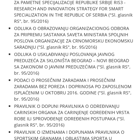
ZA PAMETNE SPECIJALIZACIJE REPUBLIKE SRBIJE RIS3 -
RESEARCH AND INNOVATION STRATEGY FOR SMART
SPECIALIZATION IN THE REPUBLIC OF SERBIA ("Sl. glasnik
RS", br. 95/2016)
ODLUKA O OBRAZOVANJU ORGANIZACIONOG ODBORA
ZA PRIPREMU SASTANKA SAVETA MINISTARA SPOLJNIH
POSLOVA ORGANIZACIJE ZA CRNOMORSKU EKONOMSKU
SARADNJU ("Sl. glasnik RS", br. 95/2016)
ODLUKA O USKLAĐIVANJU POSLOVANJA JAVNOG
PREDUZEĆA ZA SKLONIŠTA BEOGRAD – NOVI BEOGRAD
SA ZAKONOM O JAVNIM PREDUZEĆIMA ("Sl. glasnik RS",
br. 95/2016)
PODACI O PROSEČNIM ZARADAMA I PROSEČNIM
ZARADAMA BEZ POREZA I DOPRINOSA PO ZAPOSLENOM
ISPLAĆENIM U OKTOBRU 2016. GODINE ("Sl. glasnik RS",
br. 95/2016)
PRAVILNIK O DOPUNI PRAVILNIKA O ODREĐIVANJU
CARINSKIH ORGANA ZA CARINJENJE ODREĐENIH VRSTA
ROBE ILI SPROVOĐENJE ODREĐENIH POSTUPAKA ("Sl.
glasnik RS", br. 95/2016)
PRAVILNIK O IZMENAMA I DOPUNAMA PRAVILNIKA O
SPORTSKIM GRANAMA I OBLASTIMA SPORTA U