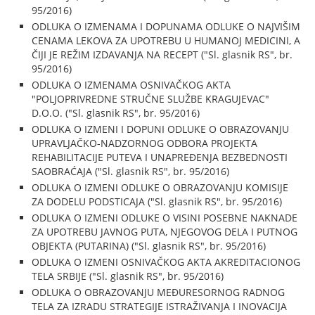
95/2016)
ODLUKA O IZMENAMA I DOPUNAMA ODLUKE O NAJVIŠIM
CENAMA LEKOVA ZA UPOTREBU U HUMANOJ MEDICINI, A
ČIJI JE REŽIM IZDAVANJA NA RECEPT ("Sl. glasnik RS", br.
95/2016)
ODLUKA O IZMENAMA OSNIVAČKOG AKTA
"POLJOPRIVREDNE STRUČNE SLUŽBE KRAGUJEVAC"
D.O.O. ("Sl. glasnik RS", br. 95/2016)
ODLUKA O IZMENI I DOPUNI ODLUKE O OBRAZOVANJU
UPRAVLJAČKO-NADZORNOG ODBORA PROJEKTA
REHABILITACIJE PUTEVA I UNAPREĐENJA BEZBEDNOSTI
SAOBRAĆAJA ("Sl. glasnik RS", br. 95/2016)
ODLUKA O IZMENI ODLUKE O OBRAZOVANJU KOMISIJE
ZA DODELU PODSTICAJA ("Sl. glasnik RS", br. 95/2016)
ODLUKA O IZMENI ODLUKE O VISINI POSEBNE NAKNADE
ZA UPOTREBU JAVNOG PUTA, NJEGOVOG DELA I PUTNOG
OBJEKTA (PUTARINA) ("Sl. glasnik RS", br. 95/2016)
ODLUKA O IZMENI OSNIVAČKOG AKTA AKREDITACIONOG
TELA SRBIJE ("Sl. glasnik RS", br. 95/2016)
ODLUKA O OBRAZOVANJU MEĐURESORNOG RADNOG
TELA ZA IZRADU STRATEGIJE ISTRAŽIVANJA I INOVACIJA