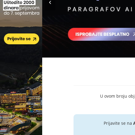
U ovom broju objav
Prijavite se na