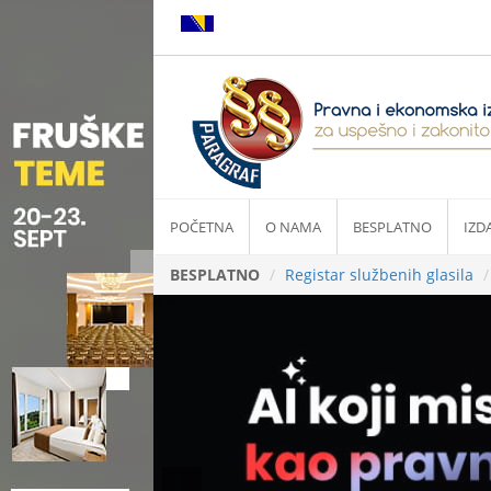
POČETNA
O NAMA
BESPLATNO
IZD
BESPLATNO
Registar službenih glasila