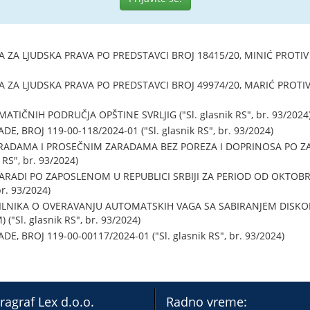
 LJUDSKA PRAVA PO PREDSTAVCI BROJ 18415/20, MINIĆ PROTIV SRBI
 LJUDSKA PRAVA PO PREDSTAVCI BROJ 49974/20, MARIĆ PROTIV SRBI
IČNIH PODRUČJA OPŠTINE SVRLJIG ("Sl. glasnik RS", br. 93/2024
 BROJ 119-00-118/2024-01 ("Sl. glasnik RS", br. 93/2024)
RADAMA I PROSEČNIM ZARADAMA BEZ POREZA I DOPRINOSA PO Z
 RS", br. 93/2024)
RADI PO ZAPOSLENOM U REPUBLICI SRBIJI ZA PERIOD OD OKTOBR
br. 93/2024)
VILNIKA O OVERAVANJU AUTOMATSKIH VAGA SA SABIRANJEM DISK
"Sl. glasnik RS", br. 93/2024)
, BROJ 119-00-00117/2024-01 ("Sl. glasnik RS", br. 93/2024)
ragraf Lex d.o.o.
Radno vreme: