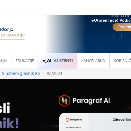
ANJA
EDUKACIJE
ASISTENTI
KANCELARKO
KORISNIČ
Službeni glasnik RS
93/2024