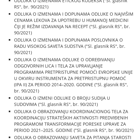
ODLUKA O IZMENAMA ETIČKOG KODEKSA ("Sl. glasnik
RS", br. 90/2021)
ODLUKA O IZMENAMA I DOPUNAMA ODLUKE O NAJVIŠIM
CENAMA LEKOVA ZA UPOTREBU U HUMANOJ MEDICINI
ČIJI JE REŽIM IZDAVANJA NA RECEPT ("Sl. glasnik RS", br.
90/2021)
ODLUKA O IZMENAMA I DOPUNAMA POSLOVNIKA O
RADU VISOKOG SAVETA SUDSTVA ("Sl. glasnik RS", br.
90/2021)
ODLUKA O IZMENAMA ODLUKE O ODREĐIVANJU
ODGOVORNIH LICA I TELA ZA UPRAVLJANJE
PROGRAMIMA PRETPRISTUPNE POMOĆI EVROPSKE UNIJE
U OKVIRU INSTRUMENTA ZA PRETPRISTUPNU POMOĆ
(IPA II) ZA PERIOD 2014–2020. GODINE ("Sl. glasnik RS",
br. 90/2021)
ODLUKA O IZMENI ODLUKE O BROJU SUDIJA U
SUDOVIMA ("Sl. glasnik RS", br. 90/2021)
ODLUKA O OBRAZOVANJU KOORDINACIONOG TELA ZA
KOORDINACIJU STRATEŠKIH AKTIVNOSTI PREDVIĐENIH
PROGRAMOM TRANSFORMACIJE PORESKE UPRAVE ZA
PERIOD 2021–2025. GODINE ("Sl. glasnik RS", br. 90/2021)
ODLUKA O OBRAZOVANJU SAVETA ZA PITANJA STAROSTI