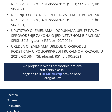
REZERVE, 05 BROJ 401-8555/2021 ("Sl. glasnik RS", br.
90/2021)
REŠENJE O UPOTREBI SREDSTAVA TEKUĆE BUDŽETSKE
REZERVE, 05 BROJ 401-8556/2021 ("Sl. glasnik RS", br.
90/2021)
UPUTSTVO O IZMENAMA I DOPUNAMA UPUTSTVA ZA
SPROVOĐENJE ZAKONA O JEDINSTVENOM BIRAČKOM
SPISKU ("Sl. glasnik RS", br. 90/2021)
UREDBA O IZMENAMA UREDBE O RASPODELI
PODSTICAJA U POLJOPRIVREDI I RURALNOM RAZVOJU U
2021. GODINI ("Sl. glasnik RS", br. 90/2021)
Sve propise iz ovog i prethodnih brojeva
službenih glasila
pogledajte u
DEMO verziji
pravne baze
Paragraf Lex
Početna
O nama
Besplatno
Pretplata