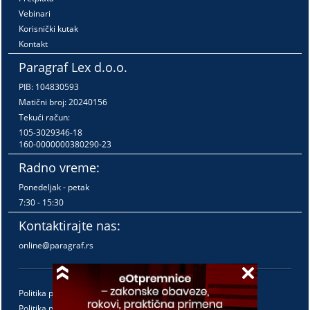
Vebinari
Korisnički kutak
Kontakt
Paragraf Lex d.o.o.
PIB: 104830593
Matični broj: 20240156
Tekući račun:
105-3029346-18
160-0000000380290-23
Radno vreme:
Ponedeljak - petak
7:30 - 15:30
Kontaktirajte nas:
online@paragraf.rs
Politika privatnosti
Politika pružanja usluga