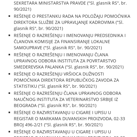
SEKRETARA MINISTARSTVA PRAVDE ("Sl. glasnik RS", br.
90/2021)
REŠENJE O PRESTANKU RADA NA POLOŽAJU POMOĆNIKA
DIREKTORA SLUŽBE ZA UPRAVLJANJE KADROVIMA ("Sl.
glasnik RS", br. 90/2021)
REŠENJE O RAZREŠENJU I IMENOVANJU PREDSEDNIKA I
ČLANOVA KOMISIJE ZA FINANSIRANJE LOKALNE
SAMOUPRAVE ("Sl. glasnik RS", br. 90/2021)
REŠENJE O RAZREŠENJU I IMENOVANJU ČLANA
UPRAVNOG ODBORA INSTITUTA ZA POVRTARSTVO
SMEDEREVSKA PALANKA ("Sl. glasnik RS", br. 90/2021)
REŠENJE O RAZREŠENJU VRŠIOCA DUŽNOSTI
POMOĆNIKA DIREKTORA REPUBLIČKOG ZAVODA ZA
STATISTIKU ("Sl. glasnik RS", br. 90/2021)
REŠENJE O RAZREŠENJU ČLANA UPRAVNOG ODBORA
NAUČNOG INSTITUTA ZA VETERINARSTVO SRBIJE IZ
BEOGRADA ("Sl. glasnik RS", br. 90/2021)
REŠENJE O RAZVRSTAVANJU U CIGARE I UPISU U
REGISTAR O MARKAMA DUVANSKIH PROIZVODA, 02-33
BROJ 496-2/21 ("Sl. glasnik RS", br. 90/2021)
REŠENJE O RAZVRSTAVANJU U CIGARE I UPISU U