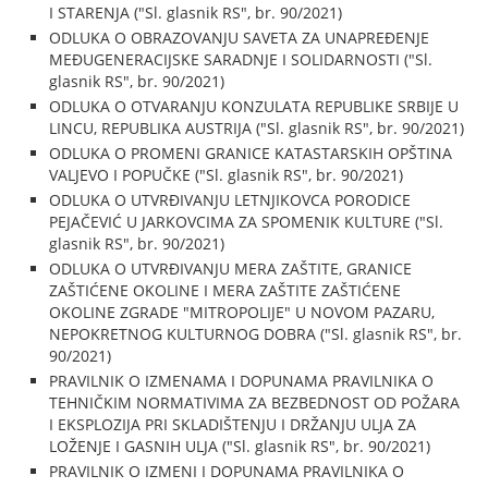
I STARENJA ("Sl. glasnik RS", br. 90/2021)
ODLUKA O OBRAZOVANJU SAVETA ZA UNAPREĐENJE
MEĐUGENERACIJSKE SARADNJE I SOLIDARNOSTI ("Sl.
glasnik RS", br. 90/2021)
ODLUKA O OTVARANJU KONZULATA REPUBLIKE SRBIJE U
LINCU, REPUBLIKA AUSTRIJA ("Sl. glasnik RS", br. 90/2021)
ODLUKA O PROMENI GRANICE KATASTARSKIH OPŠTINA
VALJEVO I POPUČKE ("Sl. glasnik RS", br. 90/2021)
ODLUKA O UTVRĐIVANJU LETNJIKOVCA PORODICE
PEJAČEVIĆ U JARKOVCIMA ZA SPOMENIK KULTURE ("Sl.
glasnik RS", br. 90/2021)
ODLUKA O UTVRĐIVANJU MERA ZAŠTITE, GRANICE
ZAŠTIĆENE OKOLINE I MERA ZAŠTITE ZAŠTIĆENE
OKOLINE ZGRADE "MITROPOLIJE" U NOVOM PAZARU,
NEPOKRETNOG KULTURNOG DOBRA ("Sl. glasnik RS", br.
90/2021)
PRAVILNIK O IZMENAMA I DOPUNAMA PRAVILNIKA O
TEHNIČKIM NORMATIVIMA ZA BEZBEDNOST OD POŽARA
I EKSPLOZIJA PRI SKLADIŠTENJU I DRŽANJU ULJA ZA
LOŽENJE I GASNIH ULJA ("Sl. glasnik RS", br. 90/2021)
PRAVILNIK O IZMENI I DOPUNAMA PRAVILNIKA O