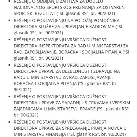
REŠENJE O ODBIJANJU ZAHTEVA ZA DODELU
NACIONALNOG SPORTSKOG PRIZNANJA ZA OSTVAREN
SPORTSKI REZULTAT ("Sl. glasnik RS", br. 90/2021)
REŠENJE O POSTAVLJENJU NA POLOŽAJ POMOĆNIKA
DIREKTORA SLUŽBE ZA UPRAVLJANJE KADROVIMA ("Sl.
glasnik RS", br. 90/2021)
REŠENJE O POSTAVLJENJU VRŠIOCA DUŽNOSTI
DIREKTORA INSPEKTORATA ZA RAD U MINISTARSTVU ZA
RAD, ZAPOŠLJAVANJE, BORAČKA I SOCIJALNA PITANJA ("Sl.
glasnik RS", br. 90/2021)
REŠENJE O POSTAVLJENJU VRŠIOCA DUŽNOSTI
DIREKTORA UPRAVE ZA BEZBEDNOST I ZDRAVLJE NA
RADU U MINISTARSTVU ZA RAD, ZAPOŠLJAVANJE,
BORAČKA I SOCIJALNA PITANJA ("Sl. glasnik RS", br.
90/2021)
REŠENJE O POSTAVLJENJU VRŠIOCA DUŽNOSTI
DIREKTORA UPRAVE ZA SARADNJU S CRKVAMA I VERSKIM
ZAJEDNICAMA U MINISTARSTVU PRAVDE ("Sl. glasnik RS",
br. 90/2021)
REŠENJE O POSTAVLJENJU VRŠIOCA DUŽNOSTI
DIREKTORA UPRAVE ZA SPREČAVANJE PRANJA NOVCA U
MINISTARSTVU FINANSIJA ("Sl. glasnik RS", br. 90/2021)