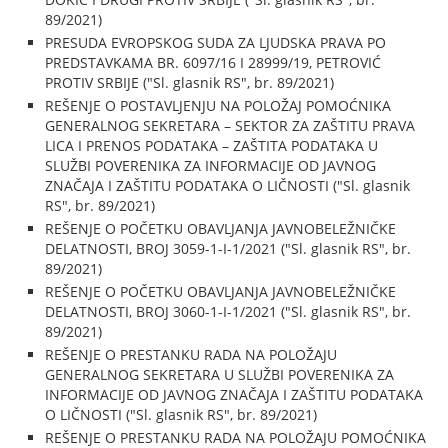
89/2021)
PRESUDA EVROPSKOG SUDA ZA LJUDSKA PRAVA PO
PREDSTAVKAMA BR. 6097/16 I 28999/19, PETROVIĆ
PROTIV SRBIJE ("Sl. glasnik RS", br. 89/2021)
REŠENJE O POSTAVLJENJU NA POLOŽAJ POMOĆNIKA
GENERALNOG SEKRETARA – SEKTOR ZA ZAŠTITU PRAVA
LICA I PRENOS PODATAKA – ZAŠTITA PODATAKA U
SLUŽBI POVERENIKA ZA INFORMACIJE OD JAVNOG
ZNAČAJA I ZAŠTITU PODATAKA O LIČNOSTI ("Sl. glasnik
RS", br. 89/2021)
REŠENJE O POČETKU OBAVLJANJA JAVNOBELEŽNIČKE
DELATNOSTI, BROJ 3059-1-I-1/2021 ("Sl. glasnik RS", br.
89/2021)
REŠENJE O POČETKU OBAVLJANJA JAVNOBELEŽNIČKE
DELATNOSTI, BROJ 3060-1-I-1/2021 ("Sl. glasnik RS", br.
89/2021)
REŠENJE O PRESTANKU RADA NA POLOŽAJU
GENERALNOG SEKRETARA U SLUŽBI POVERENIKA ZA
INFORMACIJE OD JAVNOG ZNAČAJA I ZAŠTITU PODATAKA
O LIČNOSTI ("Sl. glasnik RS", br. 89/2021)
REŠENJE O PRESTANKU RADA NA POLOŽAJU POMOĆNIKA