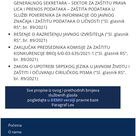
GENERALNOG SEKRETARA – SEKTOR ZA ZAŠTITU PRAVA
LICA I PRENOS PODATAKA – ZAŠTITA PODATAKA U
SLUŽBI POVERENIKA ZA INFORMACIJE OD JAVNOG
ZNAČAJA I ZAŠTITU PODATAKA O LIČNOSTI ("Sl. glasnik
RS", br. 89/2021)
REŠENJE O RAZREŠENJU JAVNOG IZVRŠITELJA ("Sl. glasnik
RS", br. 89/2021)
ZAKLJUČAK PREDSEDNIKA KOMISIJE ZA ZAŠTITU
KONKURENCIJE BROJ 6/0-03-635/2021-1 ("Sl. glasnik RS",
br. 89/2021)
ZAKON O UPOTREBI SRPSKOG JEZIKA U JAVNOM ŽIVOTU I
ZAŠTITI I OČUVANJU ĆIRILIČKOG PISMA ("Sl. glasnik RS",
br. 89/2021)
Sve propise iz ovog i prethodnih brojeva
službenih glasila
pogledajte u
DEMO verziji
pravne baze
Paragraf Lex
Početna
O nama