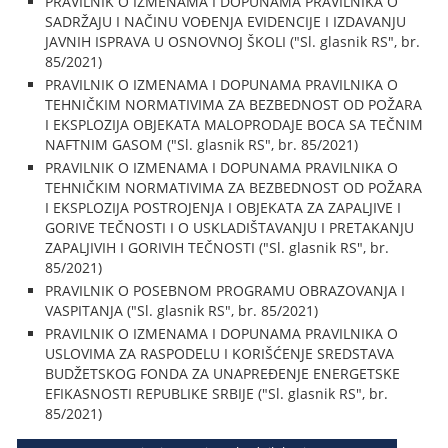
PRAVILNIK O IZMENAMA I DOPUNAMA PRAVILNIKA O
SADRŽAJU I NAČINU VOĐENJA EVIDENCIJE I IZDAVANJU
JAVNIH ISPRAVA U OSNOVNOJ ŠKOLI ("Sl. glasnik RS", br.
85/2021)
PRAVILNIK O IZMENAMA I DOPUNAMA PRAVILNIKA O
TEHNIČKIM NORMATIVIMA ZA BEZBEDNOST OD POŽARA
I EKSPLOZIJA OBJEKATA MALOPRODAJE BOCA SA TEČNIM
NAFTNIM GASOM ("Sl. glasnik RS", br. 85/2021)
PRAVILNIK O IZMENAMA I DOPUNAMA PRAVILNIKA O
TEHNIČKIM NORMATIVIMA ZA BEZBEDNOST OD POŽARA
I EKSPLOZIJA POSTROJENJA I OBJEKATA ZA ZAPALJIVE I
GORIVE TEČNOSTI I O USKLADIŠTAVANJU I PRETAKANJU
ZAPALJIVIH I GORIVIH TEČNOSTI ("Sl. glasnik RS", br.
85/2021)
PRAVILNIK O POSEBNOM PROGRAMU OBRAZOVANJA I
VASPITANJA ("Sl. glasnik RS", br. 85/2021)
PRAVILNIK O IZMENAMA I DOPUNAMA PRAVILNIKA O
USLOVIMA ZA RASPODELU I KORIŠĆENJE SREDSTAVA
BUDŽETSKOG FONDA ZA UNAPREĐENJE ENERGETSKE
EFIKASNOSTI REPUBLIKE SRBIJE ("Sl. glasnik RS", br.
85/2021)