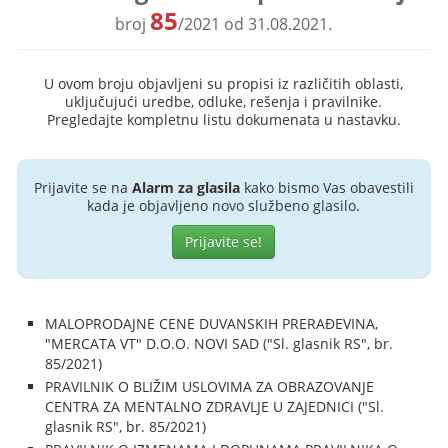
85
broj
/2021 od 31.08.2021.
U ovom broju objavljeni su propisi iz različitih oblasti,
uključujući uredbe, odluke, rešenja i pravilnike.
Pregledajte kompletnu listu dokumenata u nastavku.
Prijavite se na
Alarm za glasila
kako bismo Vas obavestili
kada je objavljeno novo službeno glasilo.
Prijavite se!
MALOPRODAJNE CENE DUVANSKIH PRERAĐEVINA,
"MERCATA VT" D.O.O. NOVI SAD ("Sl. glasnik RS", br.
85/2021)
PRAVILNIK O BLIŽIM USLOVIMA ZA OBRAZOVANJE
CENTRA ZA MENTALNO ZDRAVLJE U ZAJEDNICI ("Sl.
glasnik RS", br. 85/2021)