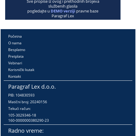
Sve propise iz ovog i prethodnih brojeva
službenih glasila
pogledajte u
DEMO verziji
pravne baze
Paragraf Lex
Početna
O nama
Besplatno
Pretplata
Vebinari
Korisnički kutak
Kontakt
Paragraf Lex d.o.o.
PIB: 104830593
Matični broj: 20240156
Tekući račun:
105-3029346-18
160-0000000380290-23
Radno vreme: