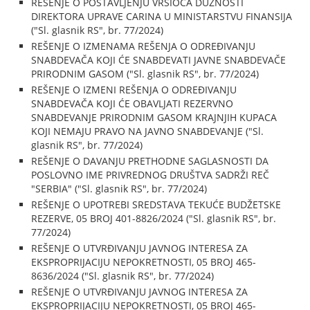
REŠENJE O POSTAVLJENJU VRŠIOCA DUŽNOSTI
DIREKTORA UPRAVE CARINA U MINISTARSTVU FINANSIJA
("Sl. glasnik RS", br. 77/2024)
REŠENJE O IZMENAMA REŠENJA O ODREĐIVANJU
SNABDEVAČA KOJI ĆE SNABDEVATI JAVNE SNABDEVAČE
PRIRODNIM GASOM ("Sl. glasnik RS", br. 77/2024)
REŠENJE O IZMENI REŠENJA O ODREĐIVANJU
SNABDEVAČA KOJI ĆE OBAVLJATI REZERVNO
SNABDEVANJE PRIRODNIM GASOM KRAJNJIH KUPACA
KOJI NEMAJU PRAVO NA JAVNO SNABDEVANJE ("Sl.
glasnik RS", br. 77/2024)
REŠENJE O DAVANJU PRETHODNE SAGLASNOSTI DA
POSLOVNO IME PRIVREDNOG DRUŠTVA SADRŽI REČ
"SERBIA" ("Sl. glasnik RS", br. 77/2024)
REŠENJE O UPOTREBI SREDSTAVA TEKUĆE BUDŽETSKE
REZERVE, 05 BROJ 401-8826/2024 ("Sl. glasnik RS", br.
77/2024)
REŠENJE O UTVRĐIVANJU JAVNOG INTERESA ZA
EKSPROPRIJACIJU NEPOKRETNOSTI, 05 BROJ 465-
8636/2024 ("Sl. glasnik RS", br. 77/2024)
REŠENJE O UTVRĐIVANJU JAVNOG INTERESA ZA
EKSPROPRIJACIJU NEPOKRETNOSTI, 05 BROJ 465-