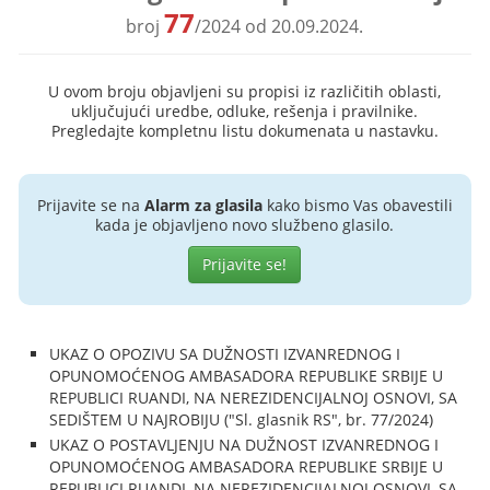
77
broj
/2024 od 20.09.2024.
U ovom broju objavljeni su propisi iz različitih oblasti,
uključujući uredbe, odluke, rešenja i pravilnike.
Pregledajte kompletnu listu dokumenata u nastavku.
Prijavite se na
Alarm za glasila
kako bismo Vas obavestili
kada je objavljeno novo službeno glasilo.
Prijavite se!
UKAZ O OPOZIVU SA DUŽNOSTI IZVANREDNOG I
OPUNOMOĆENOG AMBASADORA REPUBLIKE SRBIJE U
REPUBLICI RUANDI, NA NEREZIDENCIJALNOJ OSNOVI, SA
SEDIŠTEM U NAJROBIJU ("Sl. glasnik RS", br. 77/2024)
UKAZ O POSTAVLJENJU NA DUŽNOST IZVANREDNOG I
OPUNOMOĆENOG AMBASADORA REPUBLIKE SRBIJE U
REPUBLICI RUANDI, NA NEREZIDENCIJALNOJ OSNOVI, SA