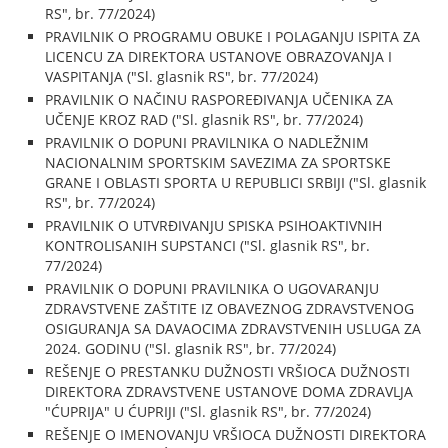
RS", br. 77/2024)
PRAVILNIK O PROGRAMU OBUKE I POLAGANJU ISPITA ZA
LICENCU ZA DIREKTORA USTANOVE OBRAZOVANJA I
VASPITANJA ("Sl. glasnik RS", br. 77/2024)
PRAVILNIK O NAČINU RASPOREĐIVANJA UČENIKA ZA
UČENJE KROZ RAD ("Sl. glasnik RS", br. 77/2024)
PRAVILNIK O DOPUNI PRAVILNIKA O NADLEŽNIM
NACIONALNIM SPORTSKIM SAVEZIMA ZA SPORTSKE
GRANE I OBLASTI SPORTA U REPUBLICI SRBIJI ("Sl. glasnik
RS", br. 77/2024)
PRAVILNIK O UTVRĐIVANJU SPISKA PSIHOAKTIVNIH
KONTROLISANIH SUPSTANCI ("Sl. glasnik RS", br.
77/2024)
PRAVILNIK O DOPUNI PRAVILNIKA O UGOVARANJU
ZDRAVSTVENE ZAŠTITE IZ OBAVEZNOG ZDRAVSTVENOG
OSIGURANJA SA DAVAOCIMA ZDRAVSTVENIH USLUGA ZA
2024. GODINU ("Sl. glasnik RS", br. 77/2024)
REŠENJE O PRESTANKU DUŽNOSTI VRŠIOCA DUŽNOSTI
DIREKTORA ZDRAVSTVENE USTANOVE DOMA ZDRAVLJA
"ĆUPRIJA" U ĆUPRIJI ("Sl. glasnik RS", br. 77/2024)
REŠENJE O IMENOVANJU VRŠIOCA DUŽNOSTI DIREKTORA