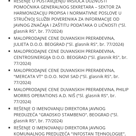
REŠENJE O POSTAVLJENJU VRŠIOCA DUŽNOSTI
POMOĆNIKA GENERALNOG SEKRETARA – SEKTOR ZA
HARMONIZACIJU PROPISA I NORMATIVNE POSLOVE U
STRUČNOJ SLUŽBI POVERENIKA ZA INFORMACIJE OD
JAVNOG ZNAČAJA I ZAŠTITU PODATAKA O LIČNOSTI ("Sl.
glasnik RS", br. 77/2024)
MALOPRODAJNE CENE DUVANSKIH PRERAĐEVINA,
JULIETA D.O.O. BEOGRAD ("Sl. glasnik RS", br. 77/2024)
MALOPRODAJNE CENE DUVANSKIH PRERAĐEVINA,
CENTROSINERGIJA D.O.O. BEOGRAD ("Sl. glasnik RS", br.
77/2024)
MALOPRODAJNE CENE DUVANSKIH PRERAĐEVINA,
"MERCATA VT" D.O.O. NOVI SAD ("Sl. glasnik RS", br.
77/2024)
MALOPRODAJNE CENE DUVANSKIH PRERAĐEVINA, PHILIP
MORRIS OPERATIONS A.D. NIŠ ("Sl. glasnik RS", br.
77/2024)
REŠENJE O IMENOVANJU DIREKTORA JAVNOG
PREDUZEĆA "GRADSKO STAMBENO", BEOGRAD ("Sl.
glasnik RS", br. 77/2024)
REŠENJE O IMENOVANJU DIREKTORA JAVNOG
KOMUNALNOG PREDUZEĆA "INFOSTAN TEHNOLOGIJE",