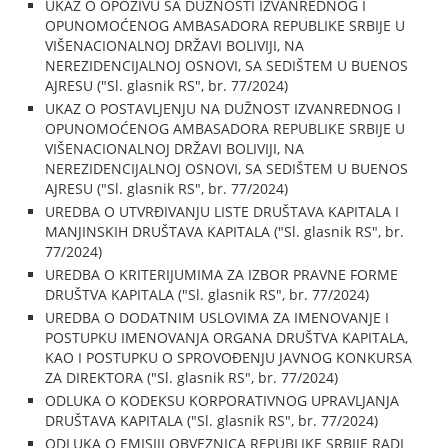
UKAZ O OPOZIVU SA DUŽNOSTI IZVANREDNOG I
OPUNOMOĆENOG AMBASADORA REPUBLIKE SRBIJE U
VIŠENACIONALNOJ DRŽAVI BOLIVIJI, NA
NEREZIDENCIJALNOJ OSNOVI, SA SEDIŠTEM U BUENOS
AJRESU ("Sl. glasnik RS", br. 77/2024)
UKAZ O POSTAVLJENJU NA DUŽNOST IZVANREDNOG I
OPUNOMOĆENOG AMBASADORA REPUBLIKE SRBIJE U
VIŠENACIONALNOJ DRŽAVI BOLIVIJI, NA
NEREZIDENCIJALNOJ OSNOVI, SA SEDIŠTEM U BUENOS
AJRESU ("Sl. glasnik RS", br. 77/2024)
UREDBA O UTVRĐIVANJU LISTE DRUŠTAVA KAPITALA I
MANJINSKIH DRUŠTAVA KAPITALA ("Sl. glasnik RS", br.
77/2024)
UREDBA O KRITERIJUMIMA ZA IZBOR PRAVNE FORME
DRUŠTVA KAPITALA ("Sl. glasnik RS", br. 77/2024)
UREDBA O DODATNIM USLOVIMA ZA IMENOVANJE I
POSTUPKU IMENOVANJA ORGANA DRUŠTVA KAPITALA,
KAO I POSTUPKU O SPROVOĐENJU JAVNOG KONKURSA
ZA DIREKTORA ("Sl. glasnik RS", br. 77/2024)
ODLUKA O KODEKSU KORPORATIVNOG UPRAVLJANJA
DRUŠTAVA KAPITALA ("Sl. glasnik RS", br. 77/2024)
ODLUKA O EMISIJI OBVEZNICA REPUBLIKE SRBIJE RADI