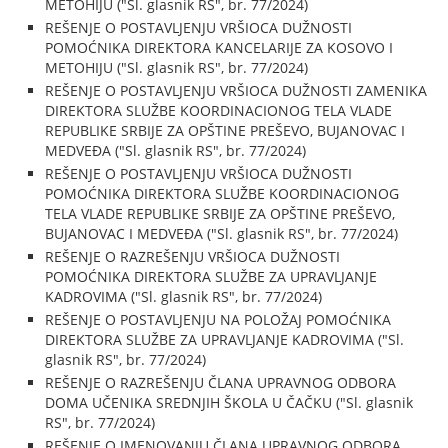
METOHIJU ("Sl. glasnik RS", br. 77/2024)
REŠENJE O POSTAVLJENJU VRŠIOCA DUŽNOSTI
POMOĆNIKA DIREKTORA KANCELARIJE ZA KOSOVO I
METOHIJU ("Sl. glasnik RS", br. 77/2024)
REŠENJE O POSTAVLJENJU VRŠIOCA DUŽNOSTI ZAMENIKA
DIREKTORA SLUŽBE KOORDINACIONOG TELA VLADE
REPUBLIKE SRBIJE ZA OPŠTINE PREŠEVO, BUJANOVAC I
MEDVEĐA ("Sl. glasnik RS", br. 77/2024)
REŠENJE O POSTAVLJENJU VRŠIOCA DUŽNOSTI
POMOĆNIKA DIREKTORA SLUŽBE KOORDINACIONOG
TELA VLADE REPUBLIKE SRBIJE ZA OPŠTINE PREŠEVO,
BUJANOVAC I MEDVEĐA ("Sl. glasnik RS", br. 77/2024)
REŠENJE O RAZREŠENJU VRŠIOCA DUŽNOSTI
POMOĆNIKA DIREKTORA SLUŽBE ZA UPRAVLJANJE
KADROVIMA ("Sl. glasnik RS", br. 77/2024)
REŠENJE O POSTAVLJENJU NA POLOŽAJ POMOĆNIKA
DIREKTORA SLUŽBE ZA UPRAVLJANJE KADROVIMA ("Sl.
glasnik RS", br. 77/2024)
REŠENJE O RAZREŠENJU ČLANA UPRAVNOG ODBORA
DOMA UČENIKA SREDNJIH ŠKOLA U ČAČKU ("Sl. glasnik
RS", br. 77/2024)
REŠENJE O IMENOVANJU ČLANA UPRAVNOG ODBORA