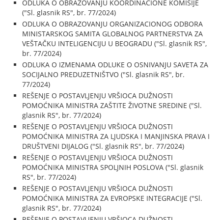
ODLUKA O OBRAZOVANJU KOORDINACIONE KOMISIJE
("Sl. glasnik RS", br. 77/2024)
ODLUKA O OBRAZOVANJU ORGANIZACIONOG ODBORA
MINISTARSKOG SAMITA GLOBALNOG PARTNERSTVA ZA
VEŠTAČKU INTELIGENCIJU U BEOGRADU ("Sl. glasnik RS",
br. 77/2024)
ODLUKA O IZMENAMA ODLUKE O OSNIVANJU SAVETA ZA
SOCIJALNO PREDUZETNIŠTVO ("Sl. glasnik RS", br.
77/2024)
REŠENJE O POSTAVLJENJU VRŠIOCA DUŽNOSTI
POMOĆNIKA MINISTRA ZAŠTITE ŽIVOTNE SREDINE ("Sl.
glasnik RS", br. 77/2024)
REŠENJE O POSTAVLJENJU VRŠIOCA DUŽNOSTI
POMOĆNIKA MINISTRA ZA LJUDSKA I MANJINSKA PRAVA I
DRUŠTVENI DIJALOG ("Sl. glasnik RS", br. 77/2024)
REŠENJE O POSTAVLJENJU VRŠIOCA DUŽNOSTI
POMOĆNIKA MINISTRA SPOLJNIH POSLOVA ("Sl. glasnik
RS", br. 77/2024)
REŠENJE O POSTAVLJENJU VRŠIOCA DUŽNOSTI
POMOĆNIKA MINISTRA ZA EVROPSKE INTEGRACIJE ("Sl.
glasnik RS", br. 77/2024)
REŠENJE O POSTAVLJENJU VRŠIOCA DUŽNOSTI