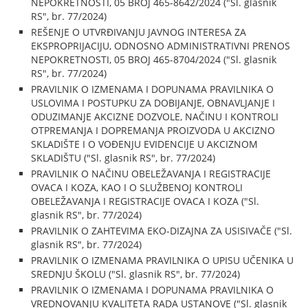
NEPOKRETNOSTI, 05 BROJ 465-8642/2024 ("Sl. glasnik
RS", br. 77/2024)
REŠENJE O UTVRĐIVANJU JAVNOG INTERESA ZA
EKSPROPRIJACIJU, ODNOSNO ADMINISTRATIVNI PRENOS
NEPOKRETNOSTI, 05 BROJ 465-8704/2024 ("Sl. glasnik
RS", br. 77/2024)
PRAVILNIK O IZMENAMA I DOPUNAMA PRAVILNIKA O
USLOVIMA I POSTUPKU ZA DOBIJANJE, OBNAVLJANJE I
ODUZIMANJE AKCIZNE DOZVOLE, NAČINU I KONTROLI
OTPREMANJA I DOPREMANJA PROIZVODA U AKCIZNO
SKLADIŠTE I O VOĐENJU EVIDENCIJE U AKCIZNOM
SKLADIŠTU ("Sl. glasnik RS", br. 77/2024)
PRAVILNIK O NAČINU OBELEŽAVANJA I REGISTRACIJE
OVACA I KOZA, KAO I O SLUŽBENOJ KONTROLI
OBELEŽAVANJA I REGISTRACIJE OVACA I KOZA ("Sl.
glasnik RS", br. 77/2024)
PRAVILNIK O ZAHTEVIMA EKO-DIZAJNA ZA USISIVAČE ("Sl.
glasnik RS", br. 77/2024)
PRAVILNIK O IZMENAMA PRAVILNIKA O UPISU UČENIKA U
SREDNJU ŠKOLU ("Sl. glasnik RS", br. 77/2024)
PRAVILNIK O IZMENAMA I DOPUNAMA PRAVILNIKA O
VREDNOVANJU KVALITETA RADA USTANOVE ("Sl. glasnik