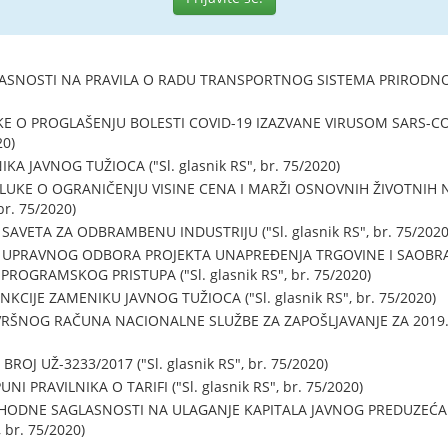
SNOSTI NA PRAVILA O RADU TRANSPORTNOG SISTEMA PRIRODNOG GA
E O PROGLAŠENJU BOLESTI COVID-19 IZAZVANE VIRUSOM SARS-
20)
 JAVNOG TUŽIOCA ("Sl. glasnik RS", br. 75/2020)
KE O OGRANIČENJU VISINE CENA I MARŽI OSNOVNIH ŽIVOTNIH N
br. 75/2020)
VETA ZA ODBRAMBENU INDUSTRIJU ("Sl. glasnik RS", br. 75/2020
UPRAVNOG ODBORA PROJEKTA UNAPREĐENJA TRGOVINE I SAOBR
ROGRAMSKOG PRISTUPA ("Sl. glasnik RS", br. 75/2020)
CIJE ZAMENIKU JAVNOG TUŽIOCA ("Sl. glasnik RS", br. 75/2020)
ŠNOG RAČUNA NACIONALNE SLUŽBE ZA ZAPOŠLJAVANJE ZA 2019. GOD
J UŽ-3233/2017 ("Sl. glasnik RS", br. 75/2020)
NI PRAVILNIKA O TARIFI ("Sl. glasnik RS", br. 75/2020)
HODNE SAGLASNOSTI NA ULAGANJE KAPITALA JAVNOG PREDUZEĆA "
 br. 75/2020)