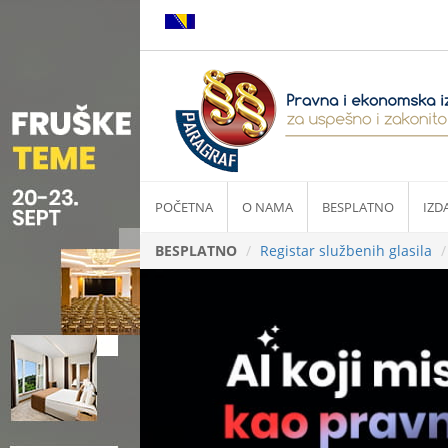
POČETNA
O NAMA
BESPLATNO
IZD
BESPLATNO
Registar službenih glasila