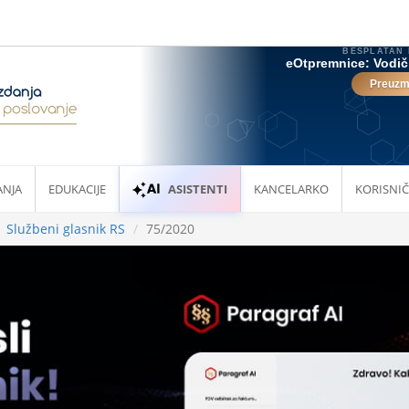
ANJA
EDUKACIJE
ASISTENTI
KANCELARKO
KORISNIČ
Službeni glasnik RS
75/2020