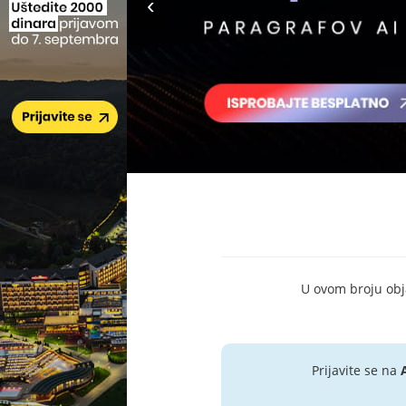
U ovom broju objav
Prijavite se na