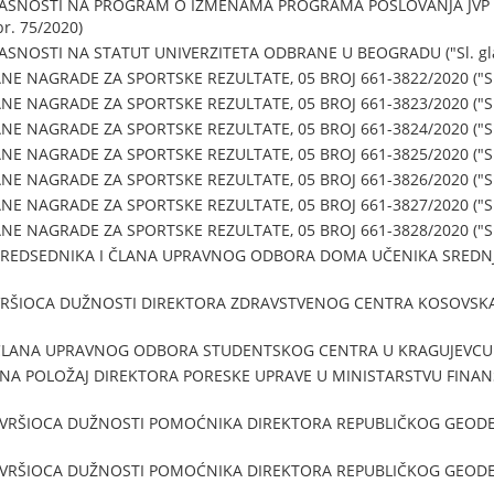
ASNOSTI NA PROGRAM O IZMENAMA PROGRAMA POSLOVANJA JVP "
br. 75/2020)
SNOSTI NA STATUT UNIVERZITETA ODBRANE U BEOGRADU ("Sl. glasn
 NAGRADE ZA SPORTSKE REZULTATE, 05 BROJ 661-3822/2020 ("Sl. g
 NAGRADE ZA SPORTSKE REZULTATE, 05 BROJ 661-3823/2020 ("Sl. g
 NAGRADE ZA SPORTSKE REZULTATE, 05 BROJ 661-3824/2020 ("Sl. g
 NAGRADE ZA SPORTSKE REZULTATE, 05 BROJ 661-3825/2020 ("Sl. g
 NAGRADE ZA SPORTSKE REZULTATE, 05 BROJ 661-3826/2020 ("Sl. g
 NAGRADE ZA SPORTSKE REZULTATE, 05 BROJ 661-3827/2020 ("Sl. g
 NAGRADE ZA SPORTSKE REZULTATE, 05 BROJ 661-3828/2020 ("Sl. g
REDSEDNIKA I ČLANA UPRAVNOG ODBORA DOMA UČENIKA SREDNJIH
RŠIOCA DUŽNOSTI DIREKTORA ZDRAVSTVENOG CENTRA KOSOVSKA MIT
LANA UPRAVNOG ODBORA STUDENTSKOG CENTRA U KRAGUJEVCU ("Sl.
NA POLOŽAJ DIREKTORA PORESKE UPRAVE U MINISTARSTVU FINANSIJA 
 VRŠIOCA DUŽNOSTI POMOĆNIKA DIREKTORA REPUBLIČKOG GEODETS
 VRŠIOCA DUŽNOSTI POMOĆNIKA DIREKTORA REPUBLIČKOG GEODETS