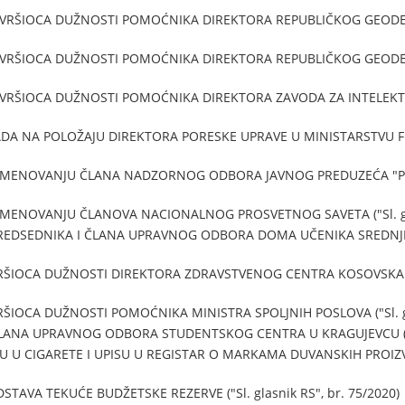
 VRŠIOCA DUŽNOSTI POMOĆNIKA DIREKTORA REPUBLIČKOG GEODETS
 VRŠIOCA DUŽNOSTI POMOĆNIKA DIREKTORA REPUBLIČKOG GEODETS
 VRŠIOCA DUŽNOSTI POMOĆNIKA DIREKTORA ZAVODA ZA INTELEKTUA
A NA POLOŽAJU DIREKTORA PORESKE UPRAVE U MINISTARSTVU FINANS
 IMENOVANJU ČLANA NADZORNOG ODBORA JAVNOG PREDUZEĆA "POŠ
IMENOVANJU ČLANOVA NACIONALNOG PROSVETNOG SAVETA ("Sl. glas
REDSEDNIKA I ČLANA UPRAVNOG ODBORA DOMA UČENIKA SREDNJIH
RŠIOCA DUŽNOSTI DIREKTORA ZDRAVSTVENOG CENTRA KOSOVSKA MIT
ŠIOCA DUŽNOSTI POMOĆNIKA MINISTRA SPOLJNIH POSLOVA ("Sl. gla
LANA UPRAVNOG ODBORA STUDENTSKOG CENTRA U KRAGUJEVCU ("Sl. 
 U CIGARETE I UPISU U REGISTAR O MARKAMA DUVANSKIH PROIZVODA
TAVA TEKUĆE BUDŽETSKE REZERVE ("Sl. glasnik RS", br. 75/2020)