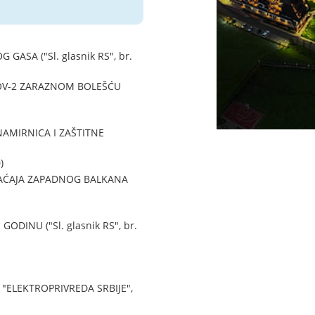
SA ("Sl. glasnik RS", br.
COV-2 ZARAZNOM BOLEŠĆU
AMIRNICA I ZAŠTITNE
)
AĆAJA ZAPADNOG BALKANA
INU ("Sl. glasnik RS", br.
ELEKTROPRIVREDA SRBIJE",