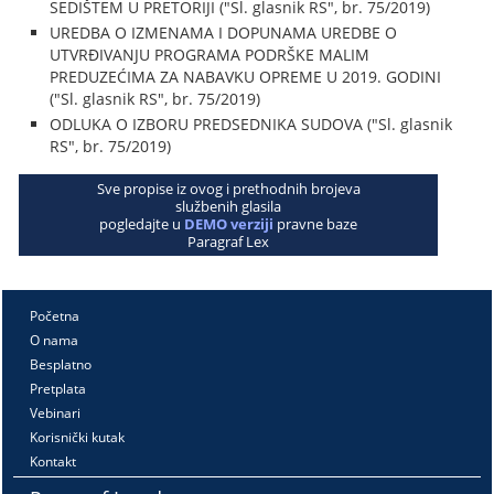
SEDIŠTEM U PRETORIJI ("Sl. glasnik RS", br. 75/2019)
UREDBA O IZMENAMA I DOPUNAMA UREDBE O
UTVRĐIVANJU PROGRAMA PODRŠKE MALIM
PREDUZEĆIMA ZA NABAVKU OPREME U 2019. GODINI
("Sl. glasnik RS", br. 75/2019)
ODLUKA O IZBORU PREDSEDNIKA SUDOVA ("Sl. glasnik
RS", br. 75/2019)
Sve propise iz ovog i prethodnih brojeva
službenih glasila
pogledajte u
DEMO verziji
pravne baze
Paragraf Lex
Početna
O nama
Besplatno
Pretplata
Vebinari
Korisnički kutak
Kontakt