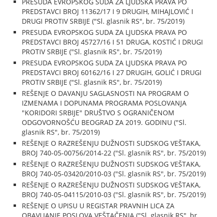
PRESUDA EVROPSKOG SUDA ZA LJUDSKA PRAVA PO
PREDSTAVCI BROJ 11362/17 I 9 DRUGIH, MIHAJLOVIĆ I
DRUGI PROTIV SRBIJE ("Sl. glasnik RS", br. 75/2019)
PRESUDA EVROPSKOG SUDA ZA LJUDSKA PRAVA PO
PREDSTAVCI BROJ 45727/16 I 51 DRUGA, KOSTIĆ I DRUGI
PROTIV SRBIJE ("Sl. glasnik RS", br. 75/2019)
PRESUDA EVROPSKOG SUDA ZA LJUDSKA PRAVA PO
PREDSTAVCI BROJ 60162/16 I 27 DRUGIH, GOLIĆ I DRUGI
PROTIV SRBIJE ("Sl. glasnik RS", br. 75/2019)
REŠENJE O DAVANJU SAGLASNOSTI NA PROGRAM O
IZMENAMA I DOPUNAMA PROGRAMA POSLOVANJA
"KORIDORI SRBIJE" DRUŠTVO S OGRANIČENOM
ODGOVORNOŠĆU BEOGRAD ZA 2019. GODINU ("Sl.
glasnik RS", br. 75/2019)
REŠENJE O RAZREŠENJU DUŽNOSTI SUDSKOG VEŠTAKA,
BROJ 740-05-00756/2014-22 ("Sl. glasnik RS", br. 75/2019)
REŠENJE O RAZREŠENJU DUŽNOSTI SUDSKOG VEŠTAKA,
BROJ 740-05-03420/2010-03 ("Sl. glasnik RS", br. 75/2019)
REŠENJE O RAZREŠENJU DUŽNOSTI SUDSKOG VEŠTAKA,
BROJ 740-05-04115/2010-03 ("Sl. glasnik RS", br. 75/2019)
REŠENJE O UPISU U REGISTAR PRAVNIH LICA ZA
OBAVLJANJE POSLOVA VEŠTAČENJA ("Sl. glasnik RS", br.