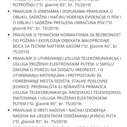
POTROŠNJU ("Sl. glasnik RS", br. 75/2019)
PRAVILNIK O IZMENAMA I DOPUNAMA PRAVILNIKA O
OBLIKU, SADRŽINI I NAČINU VOĐENJA EVIDENCIJE O PDV I
O OBLIKU I SADRŽINI PREGLEDA OBRAČUNA PDV ("Sl.
glasnik RS", br. 75/2019)
PRAVILNIK O TEHNIČKIM NORMATIVIMA ZA BEZBEDNOST
OD POŽARA I EKSPLOZIJA OBJEKATA MALOPRODAJE
BOCA SA TEČNIM NAFTNIM GASOM ("Sl. glasnik RS", br.
75/2019)
PRAVILNIK O UTVRĐIVANJU USLUGA TELEKOMUNIKACIJA I
USLUGA PRUŽENIH ELEKTRONSKIM PUTEM, U SMISLU
ZAKONA O POREZU NA DODATU VREDNOST, I O
UTVRĐIVANJU KRITERIJUMA I PRETPOSTAVKI ZA
ODREĐIVANJE MESTA SEDIŠTA, STALNE POSLOVNE
JEDINICE, PREBIVALIŠTA ILI BORAVIŠTA PRIMAOCA
USLUGA TELEKOMUNIKACIJA, RADIJSKOG I TELEVIZIJSKOG
EMITOVANJA I USLUGA PRUŽENIH ELEKTRONSKIM
PUTEM ("Sl. glasnik RS", br. 75/2019)
PRAVILNIK O VRSTI RADOVA I NAČINU IZVOĐENJA
RADOVA NA URGENTNOM ODRŽAVANJU JAVNOG PUTA
("Sl. glasnik RS", br. 75/2019)