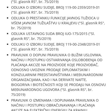
("Sl. glasnik RS", br. 75/2019)
ODLUKA O IZBORU SUDIJE, BROJ 119-00-2359/2019-01
("Sl. glasnik RS", br. 75/2019)
ODLUKA O PRESTANKU FUNKCIJE JAVNOG TUŽIOCA U
VIŠEM JAVNOM TUŽILAŠTVU U KRALJEVU ("Sl. glasnik RS",
br. 75/2019)
ODLUKA USTAVNOG SUDA BROJ IUO-175/2015 ("Sl.
glasnik RS", br. 75/2019)
ODLUKU O IZBORU SUDIJE, BROJ 119-00-2348/2019-01
("Sl. glasnik RS", br. 75/2019)
PRAVILNIK O DOPUNI PRAVILNIKA O BLIŽIM USLOVIMA,
NAČINU I POSTUPKU OSTVARIVANJA OSLOBOĐENJA OD
PLAĆANJA AKCIZE NA PROIZVODE KOJE PROIZVOĐAČ,
ODNOSNO UVOZNIK PRODAJE DIPLOMATSKIM I
KONZULARNIM PREDSTAVNIŠTVIMA I MEĐUNARODNIM
ORGANIZACIJAMA, KAO I NA DERIVATE NAFTE,
BIOGORIVA I BIOTEČNOSTI KOJI SE PRODAJU NA OSNOVU
MEĐUNARODNOG UGOVORA ("Sl. glasnik RS", br.
75/2019)
PRAVILNIK O IZMENAMA I DOPUNAMA PRAVILNIKA O
NAČINU I POSTUPKU OBRAČUNAVANJA I PLAĆANJA
AKCIZE NA ELEKTRIČNU ENERGIJU ZA KRAJNJU