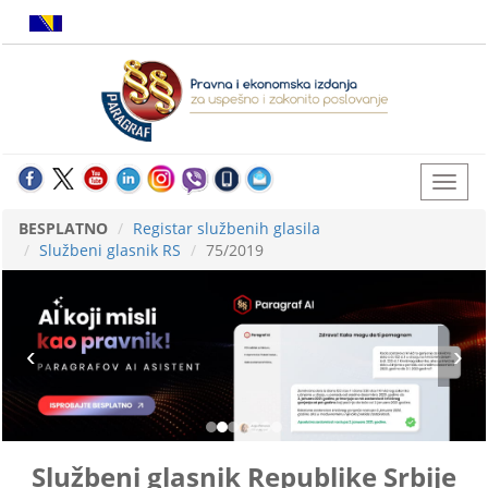
BESPLATNO
Registar službenih glasila
Službeni glasnik RS
75/2019
Službeni glasnik Republike Srbije