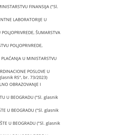
ISTARSTVU FINANSIJA ("Sl.
ENTNE LABORATORIJE U
U POLJOPRIVREDE, ŠUMARSTVA
STVU POLJOPRIVREDE,
 PLAĆANJA U MINISTARSTVU
ORDINACIONE POSLOVE U
nik RS", br. 73/2023)
LNO OBRAZOVANJE I
 U BEOGRADU ("Sl. glasnik
E U BEOGRADU ("Sl. glasnik
E U BEOGRADU ("Sl. glasnik