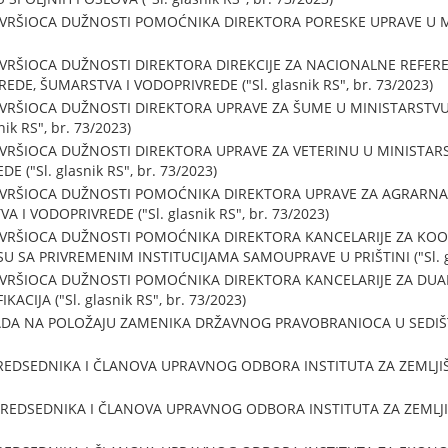
 VRŠIOCA DUŽNOSTI POMOĆNIKA DIREKTORA PORESKE UPRAVE U MIN
 VRŠIOCA DUŽNOSTI DIREKTORA DIREKCIJE ZA NACIONALNE REFER
DE, ŠUMARSTVA I VODOPRIVREDE ("Sl. glasnik RS", br. 73/2023)
 VRŠIOCA DUŽNOSTI DIREKTORA UPRAVE ZA ŠUME U MINISTARSTV
ik RS", br. 73/2023)
 VRŠIOCA DUŽNOSTI DIREKTORA UPRAVE ZA VETERINU U MINISTAR
("Sl. glasnik RS", br. 73/2023)
U VRŠIOCA DUŽNOSTI POMOĆNIKA DIREKTORA UPRAVE ZA AGRARNA
 I VODOPRIVREDE ("Sl. glasnik RS", br. 73/2023)
U VRŠIOCA DUŽNOSTI POMOĆNIKA DIREKTORA KANCELARIJE ZA KO
A PRIVREMENIM INSTITUCIJAMA SAMOUPRAVE U PRIŠTINI ("Sl. glas
 VRŠIOCA DUŽNOSTI POMOĆNIKA DIREKTORA KANCELARIJE ZA DUA
ACIJA ("Sl. glasnik RS", br. 73/2023)
DA NA POLOŽAJU ZAMENIKA DRŽAVNOG PRAVOBRANIOCA U SEDIŠTU
REDSEDNIKA I ČLANOVA UPRAVNOG ODBORA INSTITUTA ZA ZEMLJIŠT
REDSEDNIKA I ČLANOVA UPRAVNOG ODBORA INSTITUTA ZA ZEMLJIŠT