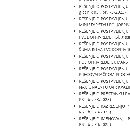
REŠENJE O POSTAVLJENJU
glasnik RS", br. 73/2023)
REŠENJE O POSTAVLJENJU
MINISTARSTVU POLJOPRIVRE
REŠENJE O POSTAVLJENJU
I VODOPRIVREDE ("Sl. glasn
REŠENJE O POSTAVLJENJU
ŠUMARSTVA I VODOPRIVREDE 
REŠENJE O POSTAVLJENJ
POLJOPRIVREDE, ŠUMARSTVA
REŠENJE O POSTAVLJENJ
PREGOVARAČKOM PROCESU S
REŠENJE O POSTAVLJENJU
NACIONALNI OKVIR KVALIFIK
REŠENJE O PRESTANKU RA
RS", br. 73/2023)
REŠENJE O RAZREŠENJU P
RS", br. 73/2023)
REŠENJE O IMENOVANJU P
RS", br. 73/2023)