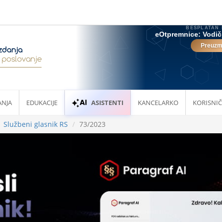
ANJA
EDUKACIJE
ASISTENTI
KANCELARKO
KORISNIČ
Službeni glasnik RS
73/2023