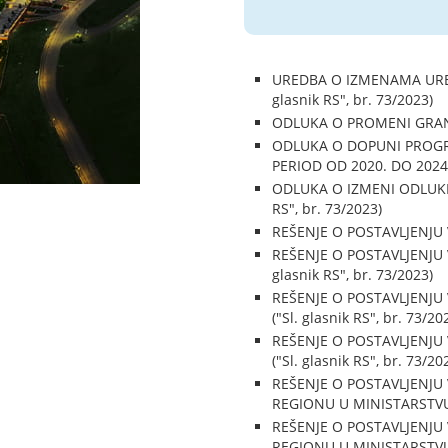
UREDBA O IZMENAMA URED
glasnik RS", br. 73/2023)
ODLUKA O PROMENI GRANICE
ODLUKA O DOPUNI PROGR
PERIOD OD 2020. DO 2024. 
ODLUKA O IZMENI ODLUKE 
RS", br. 73/2023)
REŠENJE O POSTAVLJENJU 
REŠENJE O POSTAVLJENJU
glasnik RS", br. 73/2023)
REŠENJE O POSTAVLJENJU
("Sl. glasnik RS", br. 73/20
REŠENJE O POSTAVLJENJU
("Sl. glasnik RS", br. 73/20
REŠENJE O POSTAVLJENJU
REGIONU U MINISTARSTVU S
REŠENJE O POSTAVLJENJU
REGIONU U MINISTARSTVU S