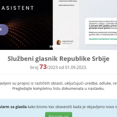
Službeni glasnik Republike Srbije
73
broj
/2023 od 01.09.2023.
ljeni su propisi iz različitih oblasti, uključujući uredbe, odluke, re
Pregledajte kompletnu listu dokumenata u nastavku.
Alarm za glasila
kako bismo Vas obavestili kada je objavljeno novo s
Prijavite se!