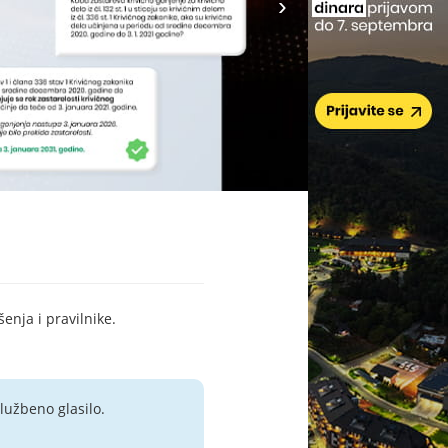
šenja i pravilnike.
lužbeno glasilo.