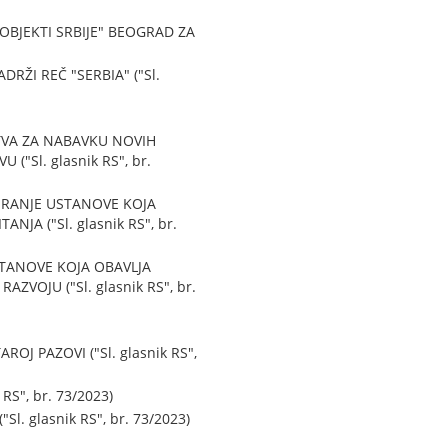
BJEKTI SRBIJE" BEOGRAD ZA
ŽI REČ "SERBIA" ("Sl.
STVA ZA NABAVKU NOVIH
Sl. glasnik RS", br.
IRANJE USTANOVE KOJA
A ("Sl. glasnik RS", br.
STANOVE KOJA OBAVLJA
OJU ("Sl. glasnik RS", br.
 PAZOVI ("Sl. glasnik RS",
S", br. 73/2023)
 glasnik RS", br. 73/2023)