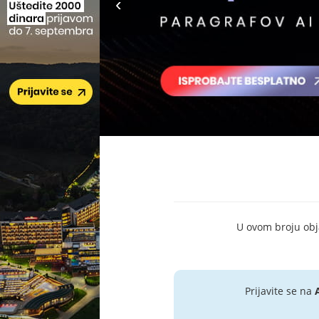
U ovom broju objav
Prijavite se na