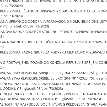
PREDSEDNIKA I ČLANOVA UPRAVNOG ODBORA INSTITUTA ZA EKONO
, br. 73/2023)
PREDSEDNIKA I ČLANOVA UPRAVNOG ODBORA INSTITUTA ZA EKON
, br. 73/2023)
 ČLANA UPRAVNOG ODBORA INFORMACIONO-KOMUNIKACIONE UST
("Sl. glasnik RS", br. 73/2023)
ČLANOVA RADNE GRUPE ZA STRUČNU REDAKTURU PREVODA PRAVNI
23)
ČLANA RADNE GRUPE ZA STRUČNU REDAKTURU PREVODA PRAVNIH 
23)
REDSEDNIKA RADNE GRUPE ZA PODRŠKU MENTALNOM ZDRAVLJU I S
JA O POSTAVLJENJU POČASNOG KONZULA REPUBLIKE SRBIJE U ČONB
23)
LJANSTVO REPUBLIKE SRBIJE, 05 BROJ 204-7715/2023 ("Sl. glasnik 
LJANSTVO REPUBLIKE SRBIJE, 05 BROJ 204-7811/2023 ("Sl. glasnik 
GLASNOSTI NA PROGRAM O IZMENAMA I DOPUNAMA PROGRAMA PO
. GODINU ("Sl. glasnik RS", br. 73/2023)
ASNOSTI NA RASPODELU DOBITI JAVNOG PREDUZEĆA "NACIONALNI
KOPAONIK ZA 2022. GODINU ("Sl. glasnik RS", br. 73/2023)
ASNOSTI NA RASPODELU DOBITI JAVNOG PREDUZEĆA "STARA PLANI