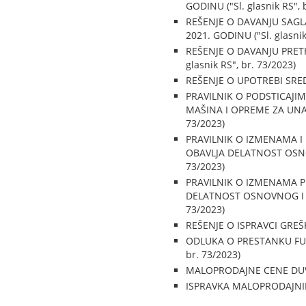
GODINU ("Sl. glasnik RS", 
REŠENJE O DAVANJU SAGL
2021. GODINU ("Sl. glasnik
REŠENJE O DAVANJU PRET
glasnik RS", br. 73/2023)
REŠENJE O UPOTREBI SREDS
PRAVILNIK O PODSTICAJI
MAŠINA I OPREME ZA UNAP
73/2023)
PRAVILNIK O IZMENAMA I
OBAVLJA DELATNOST OSNOV
73/2023)
PRAVILNIK O IZMENAMA P
DELATNOST OSNOVNOG I SR
73/2023)
REŠENJE O ISPRAVCI GREŠKE 
ODLUKA O PRESTANKU FUN
br. 73/2023)
MALOPRODAJNE CENE DUVAN
ISPRAVKA MALOPRODAJNIH 