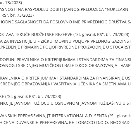
br. 73/2023)
ASNOSTI NA RASPODELU DOBITI JAVNOG PREDUZEĆA "NUKLEARNI O
 RS", br. 73/2023)
HODNE SAGLASNOSTI DA POSLOVNO IME PRIVREDNOG DRUŠTVA SADR
TAVA TEKUĆE BUDŽETSKE REZERVE ("Sl. glasnik RS", br. 73/2023)
MA ZA INVESTICIJE U FIZIČKU IMOVINU POLJOPRIVREDNOG GAZDIN
REĐENJE PRIMARNE POLJOPRIVREDNE PROIZVODNJE U STOČARSTVU ("
 DOPUNI PRAVILNIKA O KRITERIJUMIMA I STANDARDIMA ZA FINANS
NOG I SREDNJEG MUZIČKOG I BALETSKOG OBRAZOVANJA I VASPITANJ
RAVILNIKA O KRITERIJUMIMA I STANDARDIMA ZA FINANSIRANJE U
EDNJEG OBRAZOVANJA I VASPITANJA UČENIKA SA SMETNJAMA U RAZV
("Sl. glasnik RS", br. 73/2023)
KCIJE JAVNOM TUŽIOCU U OSNOVNOM JAVNOM TUŽILAŠTVU U STAROJ
SKIH PRERAĐEVINA, JT INTERNATIONAL A.D. SENTA ("Sl. glasnik R
CENA DUVANSKIH PRERAĐEVINA, BH TOBACCO D.O.O. BEOGRAD ("Sl.