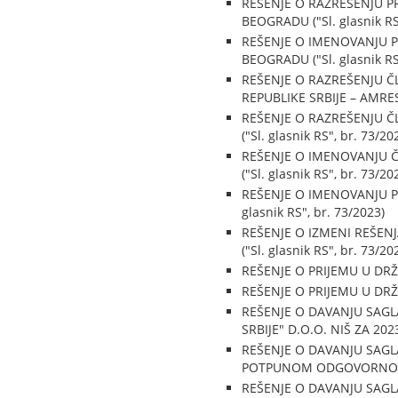
REŠENJE O RAZREŠENJU 
BEOGRADU ("Sl. glasnik RS"
REŠENJE O IMENOVANJU 
BEOGRADU ("Sl. glasnik RS"
REŠENJE O RAZREŠENJU
REPUBLIKE SRBIJE – AMRES" 
REŠENJE O RAZREŠENJU 
("Sl. glasnik RS", br. 73/20
REŠENJE O IMENOVANJU 
("Sl. glasnik RS", br. 73/20
REŠENJE O IMENOVANJU P
glasnik RS", br. 73/2023)
REŠENJE O IZMENI REŠEN
("Sl. glasnik RS", br. 73/20
REŠENJE O PRIJEMU U DRŽAV
REŠENJE O PRIJEMU U DRŽAV
REŠENJE O DAVANJU SA
SRBIJE" D.O.O. NIŠ ZA 2023
REŠENJE O DAVANJU SAGL
POTPUNOM ODGOVORNOŠĆU, 
REŠENJE O DAVANJU SAGL