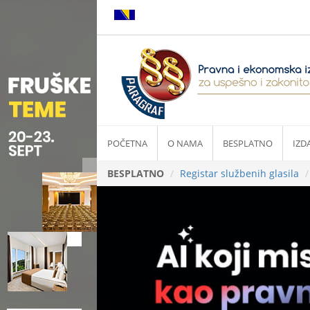
POČETNA
O NAMA
BESPLATNO
IZD
BESPLATNO
Registar službenih glasila