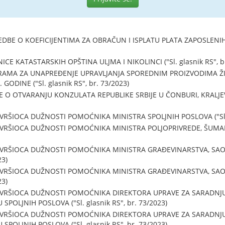
BE O KOEFICIJENTIMA ZA OBRAČUN I ISPLATU PLATA ZAPOSLENIH 
 KATASTARSKIH OPŠTINA ULJMA I NIKOLINCI ("Sl. glasnik RS", br
AMA ZA UNAPREĐENJE UPRAVLJANJA SPOREDNIM PROIZVODIMA ŽI
GODINE ("Sl. glasnik RS", br. 73/2023)
O OTVARANJU KONZULATA REPUBLIKE SRBIJE U ČONBURI, KRALJEVIN
VRŠIOCA DUŽNOSTI POMOĆNIKA MINISTRA SPOLJNIH POSLOVA ("Sl. gl
 VRŠIOCA DUŽNOSTI POMOĆNIKA MINISTRA POLJOPRIVREDE, ŠUMARS
 VRŠIOCA DUŽNOSTI POMOĆNIKA MINISTRA GRAĐEVINARSTVA, SAO
23)
 VRŠIOCA DUŽNOSTI POMOĆNIKA MINISTRA GRAĐEVINARSTVA, SAO
23)
 VRŠIOCA DUŽNOSTI POMOĆNIKA DIREKTORA UPRAVE ZA SARADNJU
POLJNIH POSLOVA ("Sl. glasnik RS", br. 73/2023)
 VRŠIOCA DUŽNOSTI POMOĆNIKA DIREKTORA UPRAVE ZA SARADNJU
POLJNIH POSLOVA ("Sl. glasnik RS", br. 73/2023)