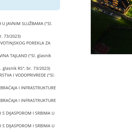
U JAVNIM SLUŽBAMA ("Sl.
. 73/2023)
VOTINJSKOG POREKLA ZA
A TAJLAND ("Sl. glasnik
asnik RS", br. 73/2023)
TVA I VODOPRIVREDE ("Sl.
BRAĆAJA I INFRASTRUKTURE
BRAĆAJA I INFRASTRUKTURE
 S DIJASPOROM I SRBIMA U
 S DIJASPOROM I SRBIMA U