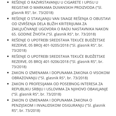
REŠENJE O RAZVRSTAVANJU U CIGARETE I UPISU U
REGISTAR O MARKAMA DUVANSKIH PROIZVODA ("Sl.
glasnik RS", br. 73/2018)
REŠENJE O STAVLJANJU VAN SNAGE REŠENJA O OBUSTAVI
OD IZVRŠENJA DELA BLIŽIH KRITERIJUMA ZA
ZAKLJUČIVANJE UGOVORA O RADU NASTAVNIKA NAKON
65. GODINE ŽIVOTA ("Sl. glasnik RS", br. 73/2018)
REŠENJE O UPOTREBI SREDSTAVA TEKUĆE BUDŽETSKE
REZERVE, 05 BROJ 401-9205/2018 ("Sl. glasnik RS", br.
73/2018)
REŠENJE O UPOTREBI SREDSTAVA TEKUĆE BUDŽETSKE
REZERVE, 05 BROJ 401-9206/2018 ("Sl. glasnik RS", br.
73/2018)
ZAKON O IZMENAMA I DOPUNAMA ZAKONA O VISOKOM
OBRAZOVANJU ("Sl. glasnik RS", br. 73/2018)
ZAKON O PROFESIJAMA OD POSEBNOG INTERESA ZA
REPUBLIKU SRBIJU I USLOVIMA ZA NJIHOVO OBAVLJANJE
("Sl. glasnik RS", br. 73/2018)
ZAKON O IZMENAMA I DOPUNAMA ZAKONA O
PENZIJSKOM I INVALIDSKOM OSIGURANJU ("Sl. glasnik
RS", br. 73/2018)