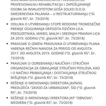
PROFESIONALNU REHABILITACIJU I ZAPOŠLJAVANJE
OSOBA SA INVALIDITETOM GOŠA SOLKO D.O.O.
SMEDEREVSKA PALANKA – U RESTRUKTURIRANJU ("Sl.
glasnik RS", br. 73/2018)
ODLUKA O UTVRĐIVANJU STOPE REDOVNE TROMESEČNE
PREMIJE OSIGURANJA DEPOZITA FIZIČKIH LICA,
PREDUZETNIKA, MIKRO, MALIH I SREDNJIH PRAVNIH LICA
ZA 2019. GODINU ("Sl. glasnik RS", br. 73/2018)
PRAVILNIK O IZMENI PRAVILNIKA O UTVRĐIVANJU PLANA
VAĐENJA REČNIH NANOSA ZA PERIOD OD AVGUSTA
2017. DO AVGUSTA 2019. GODINE ("Sl. glasnik RS", br.
73/2018)
PRAVILNIK O ODREĐIVANJU NAUČNIH I STRUČNIH
ORGANIZACIJA ZA OBAVLJANJE STRUČNIH POSLOVA, KAO
I O NAČINU PRIBAVLJANJA I DOSTAVLJANJA STRUČNOG
MIŠLJENJA ("Sl. glasnik RS", br. 73/2018)
REŠENJE O IMENOVANJU DIREKTORA JAVNOG
PREDUZEĆA "ZAVOD ZA URBANIZAM", ŠID ("Sl. glasnik
RS", br. 73/2018)
REŠENJE O IMENOVANJU DIREKTORA JKP "OBNOVA",
MEDVEĐA ("Sl. glasnik RS", br. 73/2018)