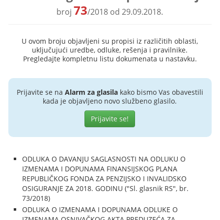
73
broj
/2018 od 29.09.2018.
U ovom broju objavljeni su propisi iz različitih oblasti,
uključujući uredbe, odluke, rešenja i pravilnike.
Pregledajte kompletnu listu dokumenata u nastavku.
Prijavite se na
Alarm za glasila
kako bismo Vas obavestili
kada je objavljeno novo službeno glasilo.
Prijavite se!
ODLUKA O DAVANJU SAGLASNOSTI NA ODLUKU O
IZMENAMA I DOPUNAMA FINANSIJSKOG PLANA
REPUBLIČKOG FONDA ZA PENZIJSKO I INVALIDSKO
OSIGURANJE ZA 2018. GODINU ("Sl. glasnik RS", br.
73/2018)
ODLUKA O IZMENAMA I DOPUNAMA ODLUKE O
IZMENAMA OSNIVAČKOG AKTA PREDUZEĆA ZA