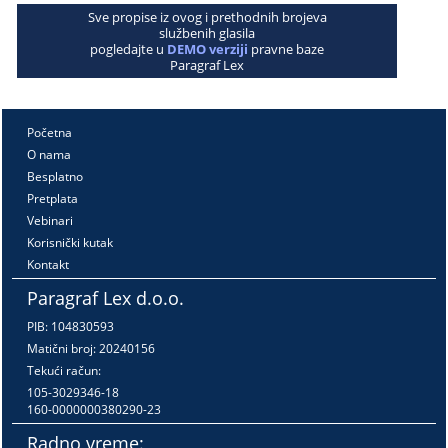
Sve propise iz ovog i prethodnih brojeva
službenih glasila
pogledajte u
DEMO verziji
pravne baze
Paragraf Lex
Početna
O nama
Besplatno
Pretplata
Vebinari
Korisnički kutak
Kontakt
Paragraf Lex d.o.o.
PIB: 104830593
Matični broj: 20240156
Tekući račun:
105-3029346-18
160-0000000380290-23
Radno vreme: