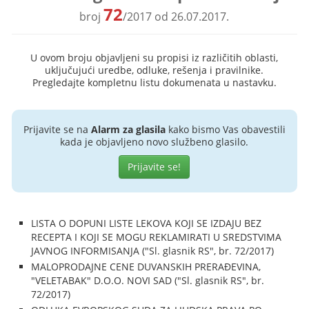
72
broj
/2017 od 26.07.2017.
U ovom broju objavljeni su propisi iz različitih oblasti,
uključujući uredbe, odluke, rešenja i pravilnike.
Pregledajte kompletnu listu dokumenata u nastavku.
Prijavite se na
Alarm za glasila
kako bismo Vas obavestili
kada je objavljeno novo službeno glasilo.
Prijavite se!
LISTA O DOPUNI LISTE LEKOVA KOJI SE IZDAJU BEZ
RECEPTA I KOJI SE MOGU REKLAMIRATI U SREDSTVIMA
JAVNOG INFORMISANJA ("Sl. glasnik RS", br. 72/2017)
MALOPRODAJNE CENE DUVANSKIH PRERAĐEVINA,
"VELETABAK" D.O.O. NOVI SAD ("Sl. glasnik RS", br.
72/2017)