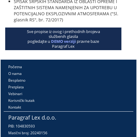
SPISAK SRPSKIH STANDARDA IZ OBLASTI OPREME I
ZAŠTITNIH SISTEMA NAMENJENIH ZA UPOTREBU U
POTENCIJALNO EKSPLOZIVNIM ATMOSFERAMA ("Sl.
glasnik RS", br. 72/2017)
Sve propise iz ovog i prethodnih brojeva
službenih glasila
pogledajte u
DEMO verziji
pravne baze
Paragraf Lex
Početna
O nama
Besplatno
Pretplata
Vebinari
Korisnički kutak
Kontakt
Paragraf Lex d.o.o.
PIB: 104830593
Matični broj: 20240156