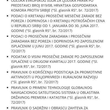
ODLUKA EVROPSKOG SUDA ZA LJUDSKA PRAVA PO
PREDSTAVCI BROJ 819/08, HRVATSKA GOSPODARSKA
KOMORA PROTIV SRBIJE ("Sl. glasnik RS", br. 72/2017)
PODACI O KRETANJU PROSEČNE MESEČNE ZARADE BEZ
POREZA I DOPRINOSA I O KRETANJU POTROŠAČKIH CENA
U REPUBLICI SRBIJI OD 1. JANUARA DO 30. JUNA 2017.
GODINE ("Sl. glasnik RS", br. 72/2017)
PODACI O PROSEČNIM ZARADAMA I PROSEČNIM
ZARADAMA BEZ POREZA I DOPRINOSA PO ZAPOSLENOM
ISPLAĆENIM U JUNU 2017. GODINE ("Sl. glasnik RS", br.
72/2017)
PODATAK O VISINI PROSEČNE ZARADE PO ZAPOSLENOM
ISPLAĆENE U DRUGOM KVARTALU 2017. GODINE ("Sl.
glasnik RS", br. 72/2017)
PRAVILNIK O KORIŠĆENJU PODSTICAJA ZA PROMOTIVNE
AKTIVNOSTI U POLJOPRIVREDI I RURALNOM RAZVOJU
("Sl. glasnik RS", br. 72/2017)
PRAVILNIK O PRIMENI TEHNOLOGIJE GLOBALNOG
NAVIGACIONOG SATELITSKOG SISTEMA U OBLASTIMA
DRŽAVNOG PREMERA I KATASTRA ("Sl. glasnik RS", br.
72/2017)
PRAVILNIK O SADRŽINI I OBRASCU ZAHTEVA ZA