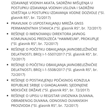
IZDAVANJE VODNIH AKATA, SADRŽINI MIŠLJENJA U
POSTUPKU IZDAVANJA VODNIH USLOVA I SADRŽINI
IZVEŠTAJA U POSTUPKU IZDAVANJA VODNE DOZVOLE ("Sl.
glasnik RS", br. 72/2017)
PRAVILNIK O USPOSTAVLJANJU MREŽA GNSS
PERMANENTNIH STANICA ("Sl. glasnik RS", br. 72/2017)
REŠENJE O IMENOVANJU DIREKTORA JAVNOG
KOMUNALNOG PREDUZEĆA "HAMMEUM", PROKUPLJE
("Sl. glasnik RS", br. 72/2017)
REŠENJE O POČETKU OBAVLJANJA JAVNOBELEŽNIČKE
DELATNOSTI, BROJ I-1-5507/2017 ("Sl. glasnik RS", br.
72/2017)
REŠENJE O POČETKU OBAVLJANJA JAVNOBELEŽNIČKE
DELATNOSTI, BROJ I-1-5508/2017 ("Sl. glasnik RS", br.
72/2017)
REŠENJE O POSTAVLJENJU POČASNOG KONZULA
REPUBLIKE SRBIJE U GVADALAHARI, SJEDINJENE
MEKSIČKE DRŽAVE ("Sl. glasnik RS", br. 72/2017)
REŠENJE O UPISU U REGISTAR UVOZNIKA DUVANA,
OBRAĐENOG DUVANA, ODNOSNO DUVANSKIH
PROIZVODA ("Sl. glasnik RS", br. 72/2017)