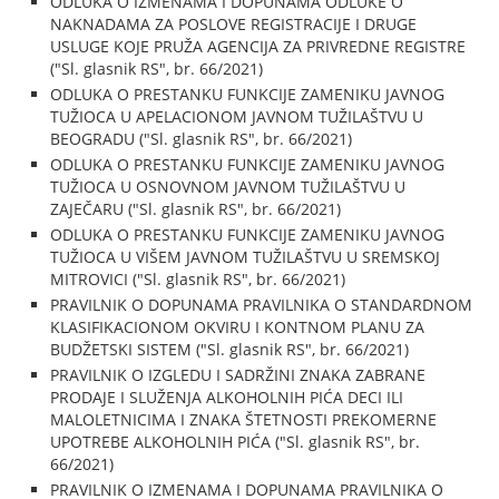
ODLUKA O IZMENAMA I DOPUNAMA ODLUKE O
NAKNADAMA ZA POSLOVE REGISTRACIJE I DRUGE
USLUGE KOJE PRUŽA AGENCIJA ZA PRIVREDNE REGISTRE
("Sl. glasnik RS", br. 66/2021)
ODLUKA O PRESTANKU FUNKCIJE ZAMENIKU JAVNOG
TUŽIOCA U APELACIONOM JAVNOM TUŽILAŠTVU U
BEOGRADU ("Sl. glasnik RS", br. 66/2021)
ODLUKA O PRESTANKU FUNKCIJE ZAMENIKU JAVNOG
TUŽIOCA U OSNOVNOM JAVNOM TUŽILAŠTVU U
ZAJEČARU ("Sl. glasnik RS", br. 66/2021)
ODLUKA O PRESTANKU FUNKCIJE ZAMENIKU JAVNOG
TUŽIOCA U VIŠEM JAVNOM TUŽILAŠTVU U SREMSKOJ
MITROVICI ("Sl. glasnik RS", br. 66/2021)
PRAVILNIK O DOPUNAMA PRAVILNIKA O STANDARDNOM
KLASIFIKACIONOM OKVIRU I KONTNOM PLANU ZA
BUDŽETSKI SISTEM ("Sl. glasnik RS", br. 66/2021)
PRAVILNIK O IZGLEDU I SADRŽINI ZNAKA ZABRANE
PRODAJE I SLUŽENJA ALKOHOLNIH PIĆA DECI ILI
MALOLETNICIMA I ZNAKA ŠTETNOSTI PREKOMERNE
UPOTREBE ALKOHOLNIH PIĆA ("Sl. glasnik RS", br.
66/2021)
PRAVILNIK O IZMENAMA I DOPUNAMA PRAVILNIKA O