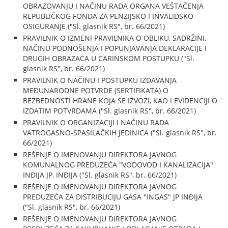
OBRAZOVANJU I NAČINU RADA ORGANA VEŠTAČENJA
REPUBLIČKOG FONDA ZA PENZIJSKO I INVALIDSKO
OSIGURANJE ("Sl. glasnik RS", br. 66/2021)
PRAVILNIK O IZMENI PRAVILNIKA O OBLIKU, SADRŽINI,
NAČINU PODNOŠENJA I POPUNJAVANJA DEKLARACIJE I
DRUGIH OBRAZACA U CARINSKOM POSTUPKU ("Sl.
glasnik RS", br. 66/2021)
PRAVILNIK O NAČINU I POSTUPKU IZDAVANJA
MEĐUNARODNE POTVRDE (SERTIFIKATA) O
BEZBEDNOSTI HRANE KOJA SE IZVOZI, KAO I EVIDENCIJI O
IZDATIM POTVRDAMA ("Sl. glasnik RS", br. 66/2021)
PRAVILNIK O ORGANIZACIJI I NAČINU RADA
VATROGASNO-SPASILAČKIH JEDINICA ("Sl. glasnik RS", br.
66/2021)
REŠENJE O IMENOVANJU DIREKTORA JAVNOG
KOMUNALNOG PREDUZEĆA "VODOVOD I KANALIZACIJA"
INĐIJA JP, INĐIJA ("Sl. glasnik RS", br. 66/2021)
REŠENJE O IMENOVANJU DIREKTORA JAVNOG
PREDUZEĆA ZA DISTRIBUCIJU GASA "INGAS" JP INĐIJA
("Sl. glasnik RS", br. 66/2021)
REŠENJE O IMENOVANJU DIREKTORA JAVNOG