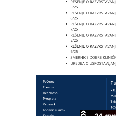
REŠENJE O RAZVRSTAVANJ
5/25
REŠENJE O RAZVRSTAVANJ
6/25
REŠENJE O RAZVRSTAVANJ
7/25
REŠENJE O RAZVRSTAVANJ
8/25
REŠENJE O RAZVRSTAVANJ
9/25
SMERNICE DOBRE KLINIČ
UREDBA O USPOSTAVLJAN
Početna
Pa
O nama
PIB
Besplatno
Mat
Pretplata
Tek
Vebinari
105
Korisnički kutak
160
Kontakt