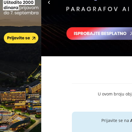
U ovom broju objav
Prijavite se na