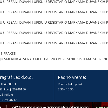
U U REZANI DUVAN I UPISU U REGISTAR O MARKAMA DUVANSKIH PR
U U REZANI DUVAN I UPISU U REGISTAR O MARKAMA DUVANSKIH PR
U U REZANI DUVAN I UPISU U REGISTAR O MARKAMA DUVANSKIH PR
U U REZANI DUVAN I UPISU U REGISTAR O MARKAMA DUVANSKIH PR
U U REZANI DUVAN I UPISU U REGISTAR O MARKAMA DUVANSKIH PR
KE PRAKSE
JU SMERNICA ZA RAD MEĐUSOBNO POVEZANIH SISTEMA ZA PRENOS
ragraf Lex d.o.o.
Radno vreme:
: 104830593
Ponedeljak - petak
ični broj: 20240156
7:30 - 15:30
ući račun:
-3029346-18
-0000000380290-23