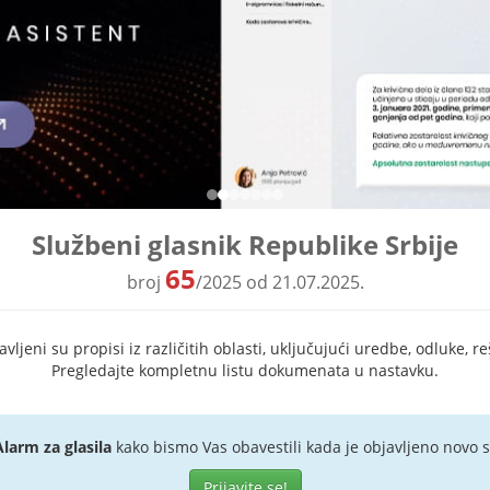
Službeni glasnik Republike Srbije
65
broj
/2025 od 21.07.2025.
ljeni su propisi iz različitih oblasti, uključujući uredbe, odluke, re
Pregledajte kompletnu listu dokumenata u nastavku.
Alarm za glasila
kako bismo Vas obavestili kada je objavljeno novo s
Prijavite se!