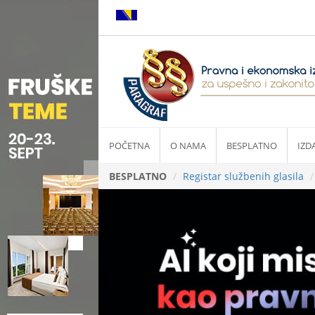
POČETNA
O NAMA
BESPLATNO
IZD
BESPLATNO
Registar službenih glasila