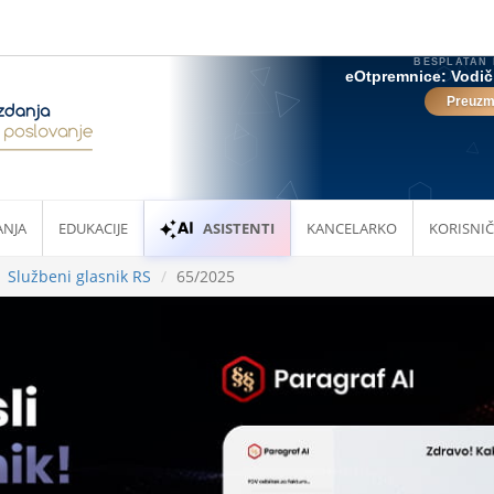
ANJA
EDUKACIJE
ASISTENTI
KANCELARKO
KORISNIČ
Službeni glasnik RS
65/2025