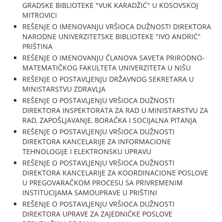
GRADSKE BIBLIOTEKE "VUK KARADŽIĆ" U KOSOVSKOJ
MITROVICI
REŠENJE O IMENOVANJU VRŠIOCA DUŽNOSTI DIREKTORA
NARODNE UNIVERZITETSKE BIBLIOTEKE "IVO ANDRIĆ"
PRIŠTINA
REŠENJE O IMENOVANJU ČLANOVA SAVETA PRIRODNO-
MATEMATIČKOG FAKULTETA UNIVERZITETA U NIŠU
REŠENJE O POSTAVLJENJU DRŽAVNOG SEKRETARA U
MINISTARSTVU ZDRAVLJA
REŠENJE O POSTAVLJENJU VRŠIOCA DUŽNOSTI
DIREKTORA INSPEKTORATA ZA RAD U MINISTARSTVU ZA
RAD, ZAPOŠLJAVANJE, BORAČKA I SOCIJALNA PITANJA
REŠENJE O POSTAVLJENJU VRŠIOCA DUŽNOSTI
DIREKTORA KANCELARIJE ZA INFORMACIONE
TEHNOLOGIJE I ELEKTRONSKU UPRAVU
REŠENJE O POSTAVLJENJU VRŠIOCA DUŽNOSTI
DIREKTORA KANCELARIJE ZA KOORDINACIONE POSLOVE
U PREGOVARAČKOM PROCESU SA PRIVREMENIM
INSTITUCIJAMA SAMOUPRAVE U PRIŠTINI
REŠENJE O POSTAVLJENJU VRŠIOCA DUŽNOSTI
DIREKTORA UPRAVE ZA ZAJEDNIČKE POSLOVE