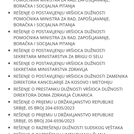
BORAČKA I SOCIJALNA PITANJA
REŠENJE O POSTAVLJENJU VRŠIOCA DUŽNOSTI
POMOĆNIKA MINISTRA ZA RAD, ZAPOŠLJAVANJE,
BORAČKA I SOCIJALNA PITANJA
REŠENJE O POSTAVLJENJU VRŠIOCA DUŽNOSTI
POMOĆNIKA MINISTRA ZA RAD, ZAPOŠLJAVANJE,
BORAČKA I SOCIJALNA PITANJA
REŠENJE O POSTAVLJENJU VRŠIOCA DUŽNOSTI
SEKRETARA MINISTARSTVA ZA BRIGU O SELU
REŠENJE O POSTAVLJENJU VRŠIOCA DUŽNOSTI
SEKRETARA MINISTARSTVA ZDRAVLJA
REŠENJE O POSTAVLJENJU VRŠIOCA DUŽNOSTI ZAMENIKA
DIREKTORA KANCELARIJE ZA KOSOVO I METOHIJU
REŠENJE O PRESTANKU DUŽNOSTI VRŠIOCA DUŽNOSTI
DIREKTORA DOMA ZDRAVLJA ČUKARICA
REŠENJE O PRIJEMU U DRŽAVLJANSTVO REPUBLIKE
SRBIJE, 05 BROJ 204-6935/2023
REŠENJE O PRIJEMU U DRŽAVLJANSTVO REPUBLIKE
SRBIJE, 05 BROJ 204-6936/2023
REŠENJE O RAZREŠENJU DUŽNOSTI SUDSKOG VEŠTAKA