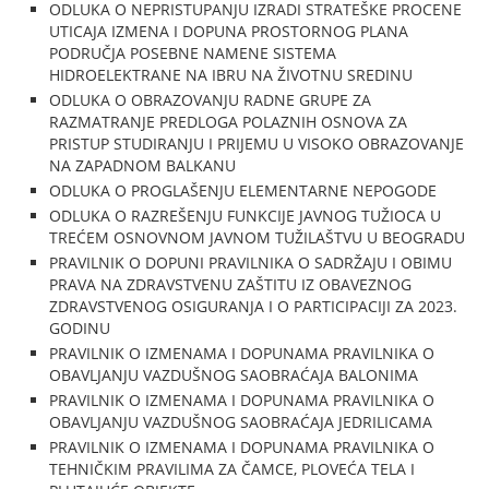
ODLUKA O NEPRISTUPANJU IZRADI STRATEŠKE PROCENE
UTICAJA IZMENA I DOPUNA PROSTORNOG PLANA
PODRUČJA POSEBNE NAMENE SISTEMA
HIDROELEKTRANE NA IBRU NA ŽIVOTNU SREDINU
ODLUKA O OBRAZOVANJU RADNE GRUPE ZA
RAZMATRANJE PREDLOGA POLAZNIH OSNOVA ZA
PRISTUP STUDIRANJU I PRIJEMU U VISOKO OBRAZOVANJE
NA ZAPADNOM BALKANU
ODLUKA O PROGLAŠENJU ELEMENTARNE NEPOGODE
ODLUKA O RAZREŠENJU FUNKCIJE JAVNOG TUŽIOCA U
TREĆEM OSNOVNOM JAVNOM TUŽILAŠTVU U BEOGRADU
PRAVILNIK O DOPUNI PRAVILNIKA O SADRŽAJU I OBIMU
PRAVA NA ZDRAVSTVENU ZAŠTITU IZ OBAVEZNOG
ZDRAVSTVENOG OSIGURANJA I O PARTICIPACIJI ZA 2023.
GODINU
PRAVILNIK O IZMENAMA I DOPUNAMA PRAVILNIKA O
OBAVLJANJU VAZDUŠNOG SAOBRAĆAJA BALONIMA
PRAVILNIK O IZMENAMA I DOPUNAMA PRAVILNIKA O
OBAVLJANJU VAZDUŠNOG SAOBRAĆAJA JEDRILICAMA
PRAVILNIK O IZMENAMA I DOPUNAMA PRAVILNIKA O
TEHNIČKIM PRAVILIMA ZA ČAMCE, PLOVEĆA TELA I