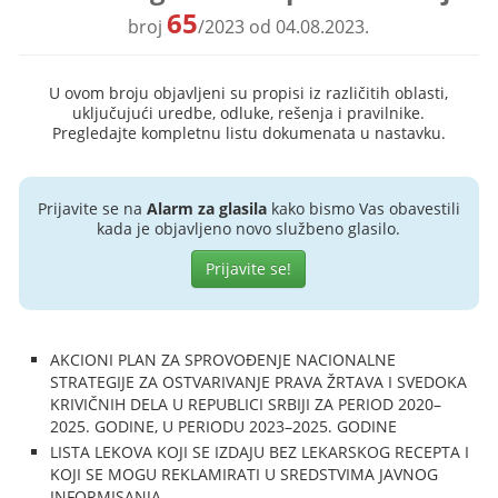
65
broj
/2023 od 04.08.2023.
U ovom broju objavljeni su propisi iz različitih oblasti,
uključujući uredbe, odluke, rešenja i pravilnike.
Pregledajte kompletnu listu dokumenata u nastavku.
Prijavite se na
Alarm za glasila
kako bismo Vas obavestili
kada je objavljeno novo službeno glasilo.
Prijavite se!
AKCIONI PLAN ZA SPROVOĐENJE NACIONALNE
STRATEGIJE ZA OSTVARIVANJE PRAVA ŽRTAVA I SVEDOKA
KRIVIČNIH DELA U REPUBLICI SRBIJI ZA PERIOD 2020–
2025. GODINE, U PERIODU 2023–2025. GODINE
LISTA LEKOVA KOJI SE IZDAJU BEZ LEKARSKOG RECEPTA I
KOJI SE MOGU REKLAMIRATI U SREDSTVIMA JAVNOG
INFORMISANJA