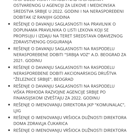
OSTVARENOG U AGENCIJI ZA LEKOVE I MEDICINSKA
SREDSTVA SRBIJE U 2022. GODINI I NA NERASPOREĐENI
DOBITAK IZ RANIJIH GODINA
REŠENJE O DAVANJU SAGLASNOSTI NA PRAVILNIK O
DOPUNAMA PRAVILNIKA O LISTI LEKOVA KOJI SE
PROPISUJU I IZDAJU NA TERET SREDSTAVA OBAVEZNOG
ZDRAVSTVENOG OSIGURANJA
REŠENJE O DAVANJU SAGLASNOSTI NA RASPODELU
NERASPOREĐENE DOBITI "SRBIJA VOZ" A.D. BEOGRAD ZA
2021. GODINU
REŠENJE O DAVANJU SAGLASNOSTI NA RASPODELU
NERASPOREĐENE DOBITI AKCIONARSKOG DRUŠTVA
"ŽELEZNICE SRBIJE", BEOGRAD
REŠENJE O DAVANJU SAGLASNOSTI NA RASPODELU
VIŠKA PRIHODA RAZVOJNE AGENCIJE SRBIJE PO
FINANSIJSKOM IZVEŠTAJU ZA 2022. GODINU
REŠENJE O IMENOVANJU DIREKTORA JKP "KOMUNALAC",
LJIG
REŠENJE O IMENOVANJU VRŠIOCA DUŽNOSTI DIREKTORA
DOMA ZDRAVLJA ČUKARICA
REŠENJE O IMENOVANJU VRŠIOCA DUŽNOSTI DIREKTORA