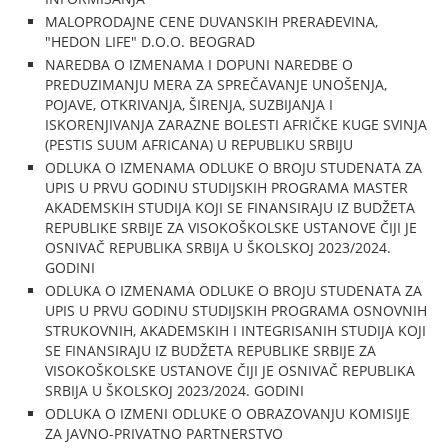
MALOPRODAJNE CENE DUVANSKIH PRERAĐEVINA,
"HEDON LIFE" D.O.O. BEOGRAD
NAREDBA O IZMENAMA I DOPUNI NAREDBE O
PREDUZIMANJU MERA ZA SPREČAVANJE UNOŠENJA,
POJAVE, OTKRIVANJA, ŠIRENJA, SUZBIJANJA I
ISKORENJIVANJA ZARAZNE BOLESTI AFRIČKE KUGE SVINJA
(PESTIS SUUM AFRICANA) U REPUBLIKU SRBIJU
ODLUKA O IZMENAMA ODLUKE O BROJU STUDENATA ZA
UPIS U PRVU GODINU STUDIJSKIH PROGRAMA MASTER
AKADEMSKIH STUDIJA KOJI SE FINANSIRAJU IZ BUDŽETA
REPUBLIKE SRBIJE ZA VISOKOŠKOLSKE USTANOVE ČIJI JE
OSNIVAČ REPUBLIKA SRBIJA U ŠKOLSKOJ 2023/2024.
GODINI
ODLUKA O IZMENAMA ODLUKE O BROJU STUDENATA ZA
UPIS U PRVU GODINU STUDIJSKIH PROGRAMA OSNOVNIH
STRUKOVNIH, AKADEMSKIH I INTEGRISANIH STUDIJA KOJI
SE FINANSIRAJU IZ BUDŽETA REPUBLIKE SRBIJE ZA
VISOKOŠKOLSKE USTANOVE ČIJI JE OSNIVAČ REPUBLIKA
SRBIJA U ŠKOLSKOJ 2023/2024. GODINI
ODLUKA O IZMENI ODLUKE O OBRAZOVANJU KOMISIJE
ZA JAVNO-PRIVATNO PARTNERSTVO