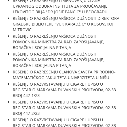
REŠENJE O RAZREŠENJU I IMENOVANJU ČLANA
UPRAVNOG ODBORA INSTITUTA ZA PROUČAVANJE
LEKOVITOG BILJA "DR JOSIF PANČIĆ" U BEOGRADU
REŠENJE O RAZREŠENJU VRŠIOCA DUŽNOSTI DIREKTORA
GRADSKE BIBLIOTEKE "VUK KARADŽIĆ" U KOSOVSKOJ
MITROVICI
REŠENJE O RAZREŠENJU VRŠIOCA DUŽNOSTI
POMOĆNIKA MINISTRA ZA RAD, ZAPOŠLJAVANJE,
BORAČKA I SOCIJALNA PITANJA
REŠENJE O RAZREŠENJU VRŠIOCA DUŽNOSTI
POMOĆNIKA MINISTRA ZA RAD, ZAPOŠLJAVANJE,
BORAČKA I SOCIJALNA PITANJA
REŠENJE O RAZREŠENJU ČLANOVA SAVETA PRIRODNO-
MATEMATIČKOG FAKULTETA UNIVERZITETA U NIŠU
REŠENJE O RAZVRSTAVANJU U CIGARE I UPISU U
REGISTAR O MARKAMA DUVANSKIH PROIZVODA, 02-33
BROJ 447-1/23
REŠENJE O RAZVRSTAVANJU U CIGARE I UPISU U
REGISTAR O MARKAMA DUVANSKIH PROIZVODA, 02-33
BROJ 447-2/23
REŠENJE O RAZVRSTAVANJU U CIGARE I UPISU U
REGISTAR O MARKAMA DUVANSKIH PROIZVODA, 02-33