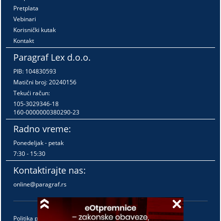
Pretplata
Vebinari
Korisnički kutak
Kontakt
Paragraf Lex d.o.o.
PIB: 104830593
Matični broj: 20240156
Tekući račun:
105-3029346-18
160-0000000380290-23
Radno vreme:
Ponedeljak - petak
7:30 - 15:30
Kontaktirajte nas:
online@paragraf.rs
Politika privatnosti