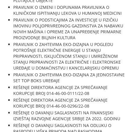
PLUTAJUĆE OBJEKTE
PRAVILNIK O IZMENI I DOPUNAMA PRAVILNIKA O
KLINIČKOM ISPITIVANJU LEKOVA U HUMANOJ MEDICINI
PRAVILNIK O PODSTICAJIMA ZA INVESTICIJE U FIZIČKU
IMOVINU POLJOPRIVREDNOG GAZDINSTVA ZA NABAVKU
NOVIH MAŠINA I OPREME ZA UNAPREĐENJE PRIMARNE
PROIZVODNJE BILJNIH KULTURA
PRAVILNIK O ZAHTEVIMA EKO-DIZAJNA U POGLEDU
POTROŠNJE ELEKTRIČNE ENERGIJE U STANJU
PRIPRAVNOSTI, ISKLJUČENOM STANJU I UMREŽENOM
STANJU PRIPRAVNOSTI ZA ELEKTRIČNE I ELEKTRONSKE
UREĐAJE U DOMAĆINSTVU I KANCELARIJSKU OPREMU
PRAVILNIK O ZAHTEVIMA EKO-DIZAJNA ZA JEDNOSTAVNE
SET TOP BOKS UREĐAJE
REŠENJE DIREKTORA AGENCIJE ZA SPREČAVANJE
KORUPCIJE BROJ 014-46-00-0111/22-08
REŠENJE DIREKTORA AGENCIJE ZA SPREČAVANJE
KORUPCIJE BROJ 014-46-00-0296/22-08
REŠENJE O DAVANJU SAGLASNOSTI NA FINANSIJSKI
IZVEŠTAJ RAZVOJNE AGENCIJE SRBIJE ZA 2022. GODINU
REŠENJE O DAVANJU SAGLASNOSTI NA ODLUKU O
RASPODELI VIŠKA PRIHODA NAD RASHODIMA