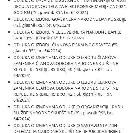
ODLUKA O DAVANJU SAGLASNOSTI NA FINANSIJSKI PLAN
REGULATORNOG TELA ZA ELEKTRONSKE MEDIJE ZA 2024.
GODINU ("Sl. glasnik RS", br. 64/2024)
ODLUKA O IZBORU GUVERNERA NARODNE BANKE SRBIJE
("Sl. glasnik RS", br. 64/2024)
ODLUKA O IZBORU VICEGUVERNERA NARODNE BANKE
SRBIJE ("Sl. glasnik RS", br. 64/2024)
ODLUKA O IZBORU ČLANOVA FISKALNOG SAVETA ("Sl.
glasnik RS", br. 64/2024)
ODLUKA O IZMENAMA ODLUKE O IZBORU ČLANOVA I
ZAMENIKA ČLANOVA ODBORA NARODNE SKUPŠTINE
REPUBLIKE SRBIJE, RS BROJ 40 ("Sl. glasnik RS", br.
64/2024)
ODLUKA O IZMENAMA ODLUKE O IZBORU ČLANOVA I
ZAMENIKA ČLANOVA ODBORA NARODNE SKUPŠTINE
REPUBLIKE SRBIJE, RS BROJ 42 ("Sl. glasnik RS", br.
64/2024)
ODLUKA O IZMENAMA ODLUKE O ORGANIZACIJI I RADU
SLUŽBE NARODNE SKUPŠTINE ("Sl. glasnik RS", br.
64/2024)
ODLUKA O IZMENAMA ODLUKE O SASTAVU STALNIH
DELEGACIJA NARODNE SKUPŠTINE REPUBLIKE SRBIJE U