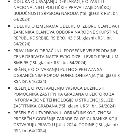
ODLUKA O USVAJANJU DEKLARACIJE O ZAŠTITI
NACIONALNIH I POLITIČKIH PRAVA I ZAJEDNIČKOJ
BUDUĆNOSTI SRPSKOG NARODA ("Sl. glasnik RS", br.
64/2024)
ODLUKU O IZMENAMA ODLUKE O IZBORU ČLANOVA I
ZAMENIKA ČLANOVA ODBORA NARODNE SKUPŠTINE
REPUBLIKE SRBIJE, RS BROJ 43 ("Sl. glasnik RS", br.
64/2024)
PRAVILNIK O OBRAČUNU PROSEČNE VELEPRODAJNE
CENE DERIVATA NAFTE EVRO DIZEL I EVRO PREMIJUM
BMB 95 ("Sl. glasnik RS", br. 64/2024)
REŠENJE O OTVARANJU PUTNOG PRELAZA SA
OGRANIČENIM ROKOM FUNKCIONISANJA ("Sl. glasnik
RS", br. 64/2024)
REŠENJE O POSTAVLJENJU VRŠIOCA DUŽNOSTI
POMOĆNIKA ZAŠTITNIKA GRAĐANA U SEKTORU ZA
INFORMACIONE TEHNOLOGIJE U STRUČNOJ SLUŽBI
ZAŠTITNIKA GRAĐANA ("Sl. glasnik RS", br. 64/2024)
REŠENJE O UTVRĐIVANJU OBRAČUNSKOG IZNOSA
PROSEČNE GODIŠNJE ZARADE ZA OSIGURANIKE KOJI
OSTVARUJU PRAVO U JULU 2024. GODINE ("Sl. glasnik
RS", br. 64/2024)