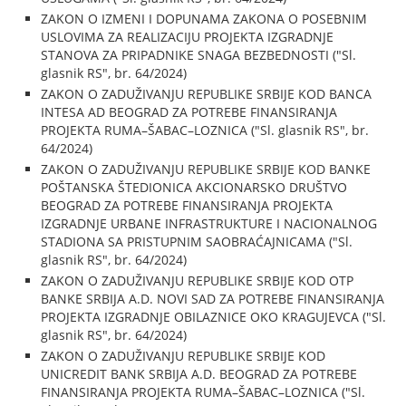
ZAKON O IZMENI I DOPUNAMA ZAKONA O POSEBNIM
USLOVIMA ZA REALIZACIJU PROJEKTA IZGRADNJE
STANOVA ZA PRIPADNIKE SNAGA BEZBEDNOSTI ("Sl.
glasnik RS", br. 64/2024)
ZAKON O ZADUŽIVANJU REPUBLIKE SRBIJE KOD BANCA
INTESA AD BEOGRAD ZA POTREBE FINANSIRANJA
PROJEKTA RUMA–ŠABAC–LOZNICA ("Sl. glasnik RS", br.
64/2024)
ZAKON O ZADUŽIVANJU REPUBLIKE SRBIJE KOD BANKE
POŠTANSKA ŠTEDIONICA AKCIONARSKO DRUŠTVO
BEOGRAD ZA POTREBE FINANSIRANJA PROJEKTA
IZGRADNJE URBANE INFRASTRUKTURE I NACIONALNOG
STADIONA SA PRISTUPNIM SAOBRAĆAJNICAMA ("Sl.
glasnik RS", br. 64/2024)
ZAKON O ZADUŽIVANJU REPUBLIKE SRBIJE KOD OTP
BANKE SRBIJA A.D. NOVI SAD ZA POTREBE FINANSIRANJA
PROJEKTA IZGRADNJE OBILAZNICE OKO KRAGUJEVCA ("Sl.
glasnik RS", br. 64/2024)
ZAKON O ZADUŽIVANJU REPUBLIKE SRBIJE KOD
UNICREDIT BANK SRBIJA A.D. BEOGRAD ZA POTREBE
FINANSIRANJA PROJEKTA RUMA–ŠABAC–LOZNICA ("Sl.