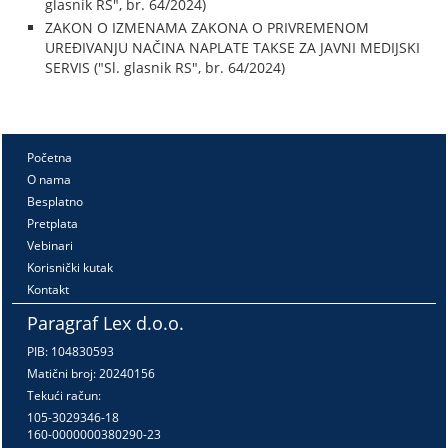
glasnik RS", br. 64/2024)
ZAKON O IZMENAMA ZAKONA O PRIVREMENOM
UREĐIVANJU NAČINA NAPLATE TAKSE ZA JAVNI MEDIJSKI
SERVIS ("Sl. glasnik RS", br. 64/2024)
Početna
O nama
Besplatno
Pretplata
Vebinari
Korisnički kutak
Kontakt
Paragraf Lex d.o.o.
PIB: 104830593
Matični broj: 20240156
Tekući račun:
105-3029346-18
160-0000000380290-23