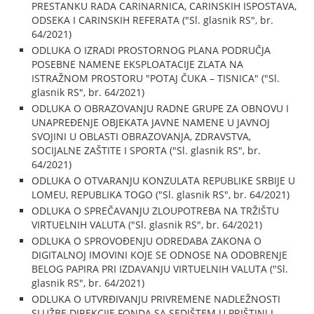
PRESTANKU RADA CARINARNICA, CARINSKIH ISPOSTAVA,
ODSEKA I CARINSKIH REFERATA ("Sl. glasnik RS", br.
64/2021)
ODLUKA O IZRADI PROSTORNOG PLANA PODRUČJA
POSEBNE NAMENE EKSPLOATACIJE ZLATA NA
ISTRAŽNOM PROSTORU "POTAJ ČUKA – TISNICA" ("Sl.
glasnik RS", br. 64/2021)
ODLUKA O OBRAZOVANJU RADNE GRUPE ZA OBNOVU I
UNAPREĐENJE OBJEKATA JAVNE NAMENE U JAVNOJ
SVOJINI U OBLASTI OBRAZOVANJA, ZDRAVSTVA,
SOCIJALNE ZAŠTITE I SPORTA ("Sl. glasnik RS", br.
64/2021)
ODLUKA O OTVARANJU KONZULATA REPUBLIKE SRBIJE U
LOMEU, REPUBLIKA TOGO ("Sl. glasnik RS", br. 64/2021)
ODLUKA O SPREČAVANJU ZLOUPOTREBA NA TRŽIŠTU
VIRTUELNIH VALUTA ("Sl. glasnik RS", br. 64/2021)
ODLUKA O SPROVOĐENJU ODREDABA ZAKONA O
DIGITALNOJ IMOVINI KOJE SE ODNOSE NA ODOBRENJE
BELOG PAPIRA PRI IZDAVANJU VIRTUELNIH VALUTA ("Sl.
glasnik RS", br. 64/2021)
ODLUKA O UTVRĐIVANJU PRIVREMENE NADLEŽNOSTI
SLUŽBE DIREKCIJE FONDA SA SEDIŠTEM U PRIŠTINI I