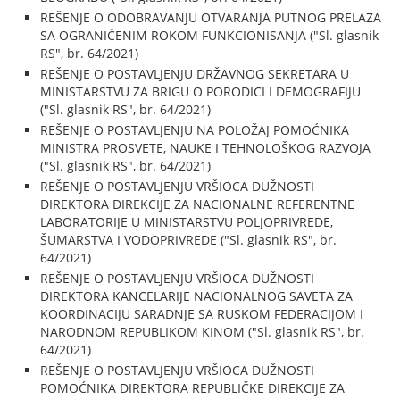
REŠENJE O ODOBRAVANJU OTVARANJA PUTNOG PRELAZA
SA OGRANIČENIM ROKOM FUNKCIONISANJA ("Sl. glasnik
RS", br. 64/2021)
REŠENJE O POSTAVLJENJU DRŽAVNOG SEKRETARA U
MINISTARSTVU ZA BRIGU O PORODICI I DEMOGRAFIJU
("Sl. glasnik RS", br. 64/2021)
REŠENJE O POSTAVLJENJU NA POLOŽAJ POMOĆNIKA
MINISTRA PROSVETE, NAUKE I TEHNOLOŠKOG RAZVOJA
("Sl. glasnik RS", br. 64/2021)
REŠENJE O POSTAVLJENJU VRŠIOCA DUŽNOSTI
DIREKTORA DIREKCIJE ZA NACIONALNE REFERENTNE
LABORATORIJE U MINISTARSTVU POLJOPRIVREDE,
ŠUMARSTVA I VODOPRIVREDE ("Sl. glasnik RS", br.
64/2021)
REŠENJE O POSTAVLJENJU VRŠIOCA DUŽNOSTI
DIREKTORA KANCELARIJE NACIONALNOG SAVETA ZA
KOORDINACIJU SARADNJE SA RUSKOM FEDERACIJOM I
NARODNOM REPUBLIKOM KINOM ("Sl. glasnik RS", br.
64/2021)
REŠENJE O POSTAVLJENJU VRŠIOCA DUŽNOSTI
POMOĆNIKA DIREKTORA REPUBLIČKE DIREKCIJE ZA