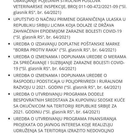
OBAVLJANJE POJEDINIH STRUČNIH POSLOVA
VETERINARSKE INSPEKCIJE, BROJ 011-00-472/2021-09 ("Sl.
glasnik RS", br. 64/2021)
UPUTSTVO O NAČINU PRIMENE OGRANIČENJA ULASKA U
REPUBLIKU SRBIJU LICIMA KOJA DOLAZE IZ DRŽAVA
ZAHVAĆENIH EPIDEMIJOM ZARAZNE BOLESTI COVID-19
("Sl. glasnik RS", br. 64/2021)
UREDBA O IZDAVANJU DOPLATNE POŠTANSKE MARKE
"BORBA PROTIV RAKA" ("Sl. glasnik RS", br. 64/2021)
UREDBA O IZMENAMA I DOPUNAMA UREDBE O MERAMA
ZA SPREČAVANJE I SUZBIJANJE ZARAZNE BOLESTI COVID-
19 ("Sl. glasnik RS", br. 64/2021)
UREDBA O IZMENAMA I DOPUNAMA UREDBE O
RASPODELI PODSTICAJA U POLJOPRIVREDI I RURALNOM
RAZVOJU U 2021. GODINI ("Sl. glasnik RS", br. 64/2021)
UREDBA O UTVRĐIVANJU PROGRAMA DODELE
BESPOVRATNIH SREDSTAVA ZA KUPOVINU SEOSKE KUĆE
SA OKUĆNICOM NA TERITORIJI REPUBLIKE SRBIJE ZA
2021. GODINU ("Sl. glasnik RS", br. 64/2021)
UREDBA O UTVRĐIVANJU PROGRAMA FINANSIRANJA
PROJEKATA OD JAVNOG INTERESA KOJE REALIZUJU
UDRUŽENJA SA TERITORIJA IZRAZITO NEDOVOLJNO