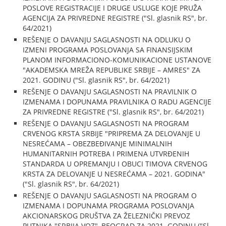
POSLOVE REGISTRACIJE I DRUGE USLUGE KOJE PRUŽA
AGENCIJA ZA PRIVREDNE REGISTRE ("Sl. glasnik RS", br.
64/2021)
REŠENJE O DAVANJU SAGLASNOSTI NA ODLUKU O
IZMENI PROGRAMA POSLOVANJA SA FINANSIJSKIM
PLANOM INFORMACIONO-KOMUNIKACIONE USTANOVE
"AKADEMSKA MREŽA REPUBLIKE SRBIJE – AMRES" ZA
2021. GODINU ("Sl. glasnik RS", br. 64/2021)
REŠENJE O DAVANJU SAGLASNOSTI NA PRAVILNIK O
IZMENAMA I DOPUNAMA PRAVILNIKA O RADU AGENCIJE
ZA PRIVREDNE REGISTRE ("Sl. glasnik RS", br. 64/2021)
REŠENJE O DAVANJU SAGLASNOSTI NA PROGRAM
CRVENOG KRSTA SRBIJE "PRIPREMA ZA DELOVANJE U
NESREĆAMA – OBEZBEĐIVANJE MINIMALNIH
HUMANITARNIH POTREBA I PRIMENA UTVRĐENIH
STANDARDA U OPREMANJU I OBUCI TIMOVA CRVENOG
KRSTA ZA DELOVANJE U NESREĆAMA – 2021. GODINA"
("Sl. glasnik RS", br. 64/2021)
REŠENJE O DAVANJU SAGLASNOSTI NA PROGRAM O
IZMENAMA I DOPUNAMA PROGRAMA POSLOVANJA
AKCIONARSKOG DRUŠTVA ZA ŽELEZNIČKI PREVOZ
PUTNIKA "SRBIJA VOZ", BEOGRAD ZA 2021. GODINU ("Sl.