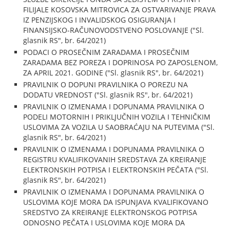
FILIJALE KOSOVSKA MITROVICA ZA OSTVARIVANJE PRAVA
IZ PENZIJSKOG I INVALIDSKOG OSIGURANJA I
FINANSIJSKO-RAČUNOVODSTVENO POSLOVANJE ("Sl.
glasnik RS", br. 64/2021)
PODACI O PROSEČNIM ZARADAMA I PROSEČNIM
ZARADAMA BEZ POREZA I DOPRINOSA PO ZAPOSLENOM,
ZA APRIL 2021. GODINE ("Sl. glasnik RS", br. 64/2021)
PRAVILNIK O DOPUNI PRAVILNIKA O POREZU NA
DODATU VREDNOST ("Sl. glasnik RS", br. 64/2021)
PRAVILNIK O IZMENAMA I DOPUNAMA PRAVILNIKA O
PODELI MOTORNIH I PRIKLJUČNIH VOZILA I TEHNIČKIM
USLOVIMA ZA VOZILA U SAOBRAĆAJU NA PUTEVIMA ("Sl.
glasnik RS", br. 64/2021)
PRAVILNIK O IZMENAMA I DOPUNAMA PRAVILNIKA O
REGISTRU KVALIFIKOVANIH SREDSTAVA ZA KREIRANJE
ELEKTRONSKIH POTPISA I ELEKTRONSKIH PEČATA ("Sl.
glasnik RS", br. 64/2021)
PRAVILNIK O IZMENAMA I DOPUNAMA PRAVILNIKA O
USLOVIMA KOJE MORA DA ISPUNJAVA KVALIFIKOVANO
SREDSTVO ZA KREIRANJE ELEKTRONSKOG POTPISA
ODNOSNO PEČATA I USLOVIMA KOJE MORA DA