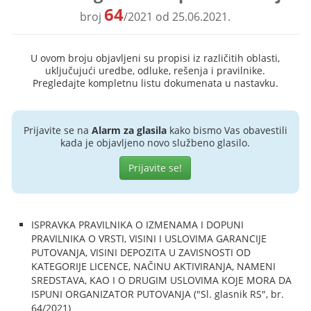
64
broj
/2021 od 25.06.2021.
U ovom broju objavljeni su propisi iz različitih oblasti,
uključujući uredbe, odluke, rešenja i pravilnike.
Pregledajte kompletnu listu dokumenata u nastavku.
Prijavite se na
Alarm za glasila
kako bismo Vas obavestili
kada je objavljeno novo službeno glasilo.
Prijavite se!
ISPRAVKA PRAVILNIKA O IZMENAMA I DOPUNI
PRAVILNIKA O VRSTI, VISINI I USLOVIMA GARANCIJE
PUTOVANJA, VISINI DEPOZITA U ZAVISNOSTI OD
KATEGORIJE LICENCE, NAČINU AKTIVIRANJA, NAMENI
SREDSTAVA, KAO I O DRUGIM USLOVIMA KOJE MORA DA
ISPUNI ORGANIZATOR PUTOVANJA ("Sl. glasnik RS", br.
64/2021)