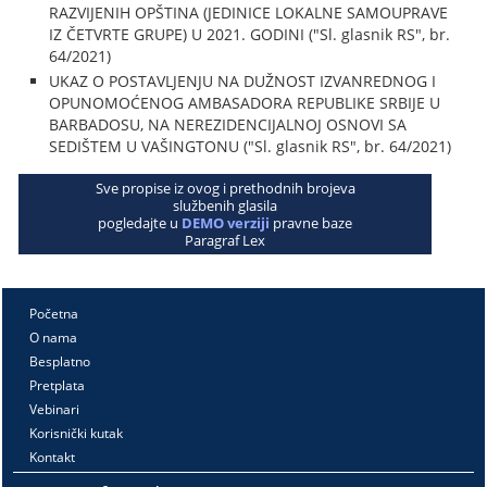
RAZVIJENIH OPŠTINA (JEDINICE LOKALNE SAMOUPRAVE
IZ ČETVRTE GRUPE) U 2021. GODINI ("Sl. glasnik RS", br.
64/2021)
UKAZ O POSTAVLJENJU NA DUŽNOST IZVANREDNOG I
OPUNOMOĆENOG AMBASADORA REPUBLIKE SRBIJE U
BARBADOSU, NA NEREZIDENCIJALNOJ OSNOVI SA
SEDIŠTEM U VAŠINGTONU ("Sl. glasnik RS", br. 64/2021)
Sve propise iz ovog i prethodnih brojeva
službenih glasila
pogledajte u
DEMO verziji
pravne baze
Paragraf Lex
Početna
O nama
Besplatno
Pretplata
Vebinari
Korisnički kutak
Kontakt