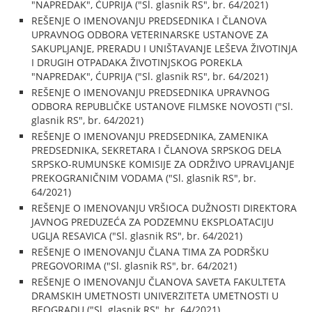
"NAPREDAK", ĆUPRIJA ("Sl. glasnik RS", br. 64/2021)
REŠENJE O IMENOVANJU PREDSEDNIKA I ČLANOVA
UPRAVNOG ODBORA VETERINARSKE USTANOVE ZA
SAKUPLJANJE, PRERADU I UNIŠTAVANJE LEŠEVA ŽIVOTINJA
I DRUGIH OTPADAKA ŽIVOTINJSKOG POREKLA
"NAPREDAK", ĆUPRIJA ("Sl. glasnik RS", br. 64/2021)
REŠENJE O IMENOVANJU PREDSEDNIKA UPRAVNOG
ODBORA REPUBLIČKE USTANOVE FILMSKE NOVOSTI ("Sl.
glasnik RS", br. 64/2021)
REŠENJE O IMENOVANJU PREDSEDNIKA, ZAMENIKA
PREDSEDNIKA, SEKRETARA I ČLANOVA SRPSKOG DELA
SRPSKO-RUMUNSKE KOMISIJE ZA ODRŽIVO UPRAVLJANJE
PREKOGRANIČNIM VODAMA ("Sl. glasnik RS", br.
64/2021)
REŠENJE O IMENOVANJU VRŠIOCA DUŽNOSTI DIREKTORA
JAVNOG PREDUZEĆA ZA PODZEMNU EKSPLOATACIJU
UGLJA RESAVICA ("Sl. glasnik RS", br. 64/2021)
REŠENJE O IMENOVANJU ČLANA TIMA ZA PODRŠKU
PREGOVORIMA ("Sl. glasnik RS", br. 64/2021)
REŠENJE O IMENOVANJU ČLANOVA SAVETA FAKULTETA
DRAMSKIH UMETNOSTI UNIVERZITETA UMETNOSTI U
BEOGRADU ("Sl. glasnik RS", br. 64/2021)