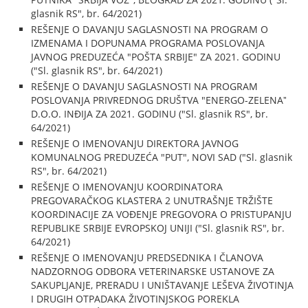
glasnik RS", br. 64/2021)
REŠENJE O DAVANJU SAGLASNOSTI NA PROGRAM O
IZMENAMA I DOPUNAMA PROGRAMA POSLOVANJA
JAVNOG PREDUZEĆA "POŠTA SRBIJE" ZA 2021. GODINU
("Sl. glasnik RS", br. 64/2021)
REŠENJE O DAVANJU SAGLASNOSTI NA PROGRAM
POSLOVANJA PRIVREDNOG DRUŠTVA "ENERGO-ZELENAˮ
D.O.O. INĐIJA ZA 2021. GODINU ("Sl. glasnik RS", br.
64/2021)
REŠENJE O IMENOVANJU DIREKTORA JAVNOG
KOMUNALNOG PREDUZEĆA "PUT", NOVI SAD ("Sl. glasnik
RS", br. 64/2021)
REŠENJE O IMENOVANJU KOORDINATORA
PREGOVARAČKOG KLASTERA 2 UNUTRAŠNJE TRŽIŠTE
KOORDINACIJE ZA VOĐENJE PREGOVORA O PRISTUPANJU
REPUBLIKE SRBIJE EVROPSKOJ UNIJI ("Sl. glasnik RS", br.
64/2021)
REŠENJE O IMENOVANJU PREDSEDNIKA I ČLANOVA
NADZORNOG ODBORA VETERINARSKE USTANOVE ZA
SAKUPLJANJE, PRERADU I UNIŠTAVANJE LEŠEVA ŽIVOTINJA
I DRUGIH OTPADAKA ŽIVOTINJSKOG POREKLA