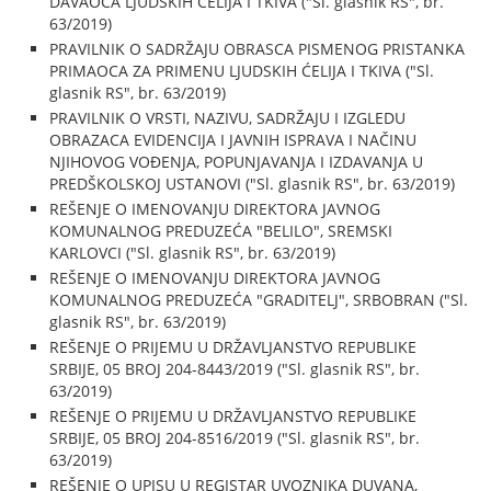
DAVAOCA LJUDSKIH ĆELIJA I TKIVA ("Sl. glasnik RS", br.
63/2019)
PRAVILNIK O SADRŽAJU OBRASCA PISMENOG PRISTANKA
PRIMAOCA ZA PRIMENU LJUDSKIH ĆELIJA I TKIVA ("Sl.
glasnik RS", br. 63/2019)
PRAVILNIK O VRSTI, NAZIVU, SADRŽAJU I IZGLEDU
OBRAZACA EVIDENCIJA I JAVNIH ISPRAVA I NAČINU
NJIHOVOG VOĐENJA, POPUNJAVANJA I IZDAVANJA U
PREDŠKOLSKOJ USTANOVI ("Sl. glasnik RS", br. 63/2019)
REŠENJE O IMENOVANJU DIREKTORA JAVNOG
KOMUNALNOG PREDUZEĆA "BELILO", SREMSKI
KARLOVCI ("Sl. glasnik RS", br. 63/2019)
REŠENJE O IMENOVANJU DIREKTORA JAVNOG
KOMUNALNOG PREDUZEĆA "GRADITELJ", SRBOBRAN ("Sl.
glasnik RS", br. 63/2019)
REŠENJE O PRIJEMU U DRŽAVLJANSTVO REPUBLIKE
SRBIJE, 05 BROJ 204-8443/2019 ("Sl. glasnik RS", br.
63/2019)
REŠENJE O PRIJEMU U DRŽAVLJANSTVO REPUBLIKE
SRBIJE, 05 BROJ 204-8516/2019 ("Sl. glasnik RS", br.
63/2019)
REŠENJE O UPISU U REGISTAR UVOZNIKA DUVANA,