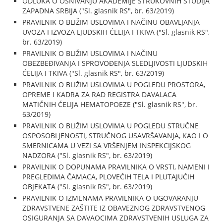
ODLUKA O OSNIVANJU AKADEMIJE STRUKOVNIH STUDIJA
ZAPADNA SRBIJA ("Sl. glasnik RS", br. 63/2019)
PRAVILNIK O BLIŽIM USLOVIMA I NAČINU OBAVLJANJA
UVOZA I IZVOZA LJUDSKIH ĆELIJA I TKIVA ("Sl. glasnik RS",
br. 63/2019)
PRAVILNIK O BLIŽIM USLOVIMA I NAČINU
OBEZBEĐIVANJA I SPROVOĐENJA SLEDLJIVOSTI LJUDSKIH
ĆELIJA I TKIVA ("Sl. glasnik RS", br. 63/2019)
PRAVILNIK O BLIŽIM USLOVIMA U POGLEDU PROSTORA,
OPREME I KADRA ZA RAD REGISTRA DAVALACA
MATIČNIH ĆELIJA HEMATOPOEZE ("Sl. glasnik RS", br.
63/2019)
PRAVILNIK O BLIŽIM USLOVIMA U POGLEDU STRUČNE
OSPOSOBLJENOSTI, STRUČNOG USAVRŠAVANJA, KAO I O
SMERNICAMA U VEZI SA VRŠENJEM INSPEKCIJSKOG
NADZORA ("Sl. glasnik RS", br. 63/2019)
PRAVILNIK O DOPUNAMA PRAVILNIKA O VRSTI, NAMENI I
PREGLEDIMA ČAMACA, PLOVEĆIH TELA I PLUTAJUĆIH
OBJEKATA ("Sl. glasnik RS", br. 63/2019)
PRAVILNIK O IZMENAMA PRAVILNIKA O UGOVARANJU
ZDRAVSTVENE ZAŠTITE IZ OBAVEZNOG ZDRAVSTVENOG
OSIGURANJA SA DAVAOCIMA ZDRAVSTVENIH USLUGA ZA