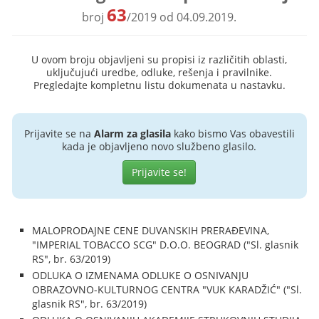
63
broj
/2019 od 04.09.2019.
U ovom broju objavljeni su propisi iz različitih oblasti,
uključujući uredbe, odluke, rešenja i pravilnike.
Pregledajte kompletnu listu dokumenata u nastavku.
Prijavite se na
Alarm za glasila
kako bismo Vas obavestili
kada je objavljeno novo službeno glasilo.
Prijavite se!
MALOPRODAJNE CENE DUVANSKIH PRERAĐEVINA,
"IMPERIAL TOBACCO SCG" D.O.O. BEOGRAD ("Sl. glasnik
RS", br. 63/2019)
ODLUKA O IZMENAMA ODLUKE O OSNIVANJU
OBRAZOVNO-KULTURNOG CENTRA "VUK KARADŽIĆ" ("Sl.
glasnik RS", br. 63/2019)