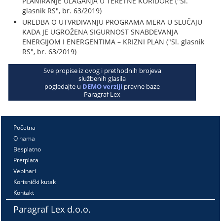
PLANIRANJE ULAGANJA U TERETNE KORIDORE ("Sl.
glasnik RS", br. 63/2019)
UREDBA O UTVRĐIVANJU PROGRAMA MERA U SLUČAJU
KADA JE UGROŽENA SIGURNOST SNABDEVANJA
ENERGIJOM I ENERGENTIMA – KRIZNI PLAN ("Sl. glasnik
RS", br. 63/2019)
Sve propise iz ovog i prethodnih brojeva
službenih glasila
pogledajte u
DEMO verziji
pravne baze
Paragraf Lex
Početna
O nama
Besplatno
Pretplata
Vebinari
Korisnički kutak
Kontakt
Paragraf Lex d.o.o.