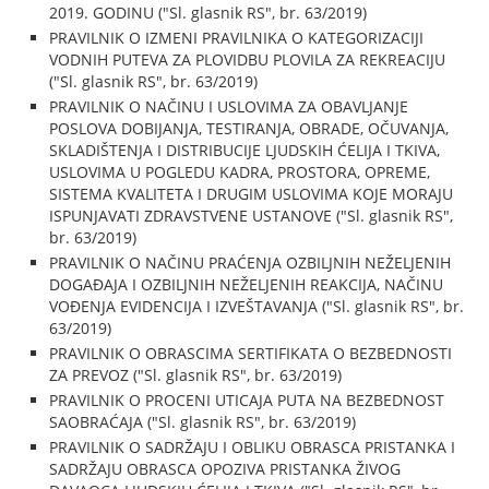
2019. GODINU ("Sl. glasnik RS", br. 63/2019)
PRAVILNIK O IZMENI PRAVILNIKA O KATEGORIZACIJI
VODNIH PUTEVA ZA PLOVIDBU PLOVILA ZA REKREACIJU
("Sl. glasnik RS", br. 63/2019)
PRAVILNIK O NAČINU I USLOVIMA ZA OBAVLJANJE
POSLOVA DOBIJANJA, TESTIRANJA, OBRADE, OČUVANJA,
SKLADIŠTENJA I DISTRIBUCIJE LJUDSKIH ĆELIJA I TKIVA,
USLOVIMA U POGLEDU KADRA, PROSTORA, OPREME,
SISTEMA KVALITETA I DRUGIM USLOVIMA KOJE MORAJU
ISPUNJAVATI ZDRAVSTVENE USTANOVE ("Sl. glasnik RS",
br. 63/2019)
PRAVILNIK O NAČINU PRAĆENJA OZBILJNIH NEŽELJENIH
DOGAĐAJA I OZBILJNIH NEŽELJENIH REAKCIJA, NAČINU
VOĐENJA EVIDENCIJA I IZVEŠTAVANJA ("Sl. glasnik RS", br.
63/2019)
PRAVILNIK O OBRASCIMA SERTIFIKATA O BEZBEDNOSTI
ZA PREVOZ ("Sl. glasnik RS", br. 63/2019)
PRAVILNIK O PROCENI UTICAJA PUTA NA BEZBEDNOST
SAOBRAĆAJA ("Sl. glasnik RS", br. 63/2019)
PRAVILNIK O SADRŽAJU I OBLIKU OBRASCA PRISTANKA I
SADRŽAJU OBRASCA OPOZIVA PRISTANKA ŽIVOG