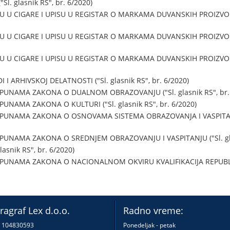
Sl. glasnik RS", br. 6/2020)
 U CIGARE I UPISU U REGISTAR O MARKAMA DUVANSKIH PROIZVODA,
 U CIGARE I UPISU U REGISTAR O MARKAMA DUVANSKIH PROIZVODA,
 U CIGARE I UPISU U REGISTAR O MARKAMA DUVANSKIH PROIZVODA,
I ARHIVSKOJ DELATNOSTI ("Sl. glasnik RS", br. 6/2020)
UNAMA ZAKONA O DUALNOM OBRAZOVANJU ("Sl. glasnik RS", br. 
NAMA ZAKONA O KULTURI ("Sl. glasnik RS", br. 6/2020)
UNAMA ZAKONA O OSNOVAMA SISTEMA OBRAZOVANJA I VASPITANJA (
NAMA ZAKONA O SREDNJEM OBRAZOVANJU I VASPITANJU ("Sl. glasn
asnik RS", br. 6/2020)
UNAMA ZAKONA O NACIONALNOM OKVIRU KVALIFIKACIJA REPUBLIKE S
ragraf Lex d.o.o.
Radno vreme:
: 104830593
Ponedeljak - petak