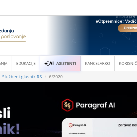
ANJA
EDUKACIJE
ASISTENTI
KANCELARKO
KORISNIČ
Službeni glasnik RS
6/2020