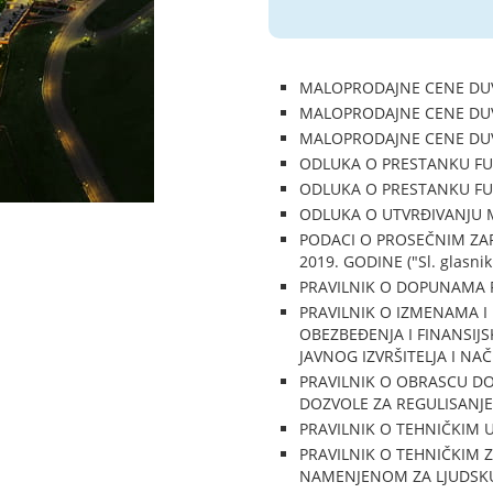
MALOPRODAJNE CENE DUVAN
MALOPRODAJNE CENE DUVAN
MALOPRODAJNE CENE DUVAN
ODLUKA O PRESTANKU FUNK
ODLUKA O PRESTANKU FUNK
ODLUKA O UTVRĐIVANJU MAT
PODACI O PROSEČNIM ZA
2019. GODINE ("Sl. glasnik
PRAVILNIK O DOPUNAMA PRA
PRAVILNIK O IZMENAMA I
OBEZBEĐENJA I FINANSIJS
JAVNOG IZVRŠITELJA I NAČ
PRAVILNIK O OBRASCU D
DOZVOLE ZA REGULISANJE Ž
PRAVILNIK O TEHNIČKIM US
PRAVILNIK O TEHNIČKIM
NAMENJENOM ZA LJUDSKU 