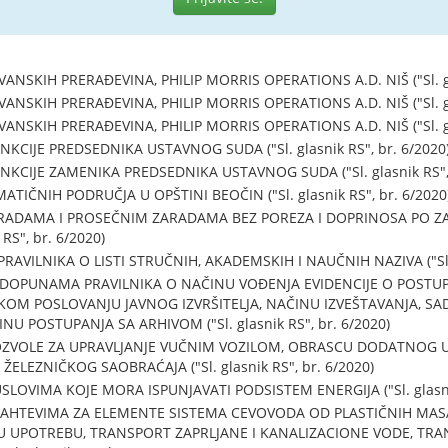
SKIH PRERAĐEVINA, PHILIP MORRIS OPERATIONS A.D. NIŠ ("Sl. gla
SKIH PRERAĐEVINA, PHILIP MORRIS OPERATIONS A.D. NIŠ ("Sl. gla
SKIH PRERAĐEVINA, PHILIP MORRIS OPERATIONS A.D. NIŠ ("Sl. gla
CIJE PREDSEDNIKA USTAVNOG SUDA ("Sl. glasnik RS", br. 6/2020
CIJE ZAMENIKA PREDSEDNIKA USTAVNOG SUDA ("Sl. glasnik RS", 
IČNIH PODRUČJA U OPŠTINI BEOČIN ("Sl. glasnik RS", br. 6/2020
RADAMA I PROSEČNIM ZARADAMA BEZ POREZA I DOPRINOSA PO 
 RS", br. 6/2020)
VILNIKA O LISTI STRUČNIH, AKADEMSKIH I NAUČNIH NAZIVA ("Sl. g
 DOPUNAMA PRAVILNIKA O NAČINU VOĐENJA EVIDENCIJE O POSTUP
KOM POSLOVANJU JAVNOG IZVRŠITELJA, NAČINU IZVEŠTAVANJA, SAD
INU POSTUPANJA SA ARHIVOM ("Sl. glasnik RS", br. 6/2020)
OZVOLE ZA UPRAVLJANJE VUČNIM VOZILOM, OBRASCU DODATNOG U
ELEZNIČKOG SAOBRAĆAJA ("Sl. glasnik RS", br. 6/2020)
LOVIMA KOJE MORA ISPUNJAVATI PODSISTEM ENERGIJA ("Sl. glasnik
 ZAHTEVIMA ZA ELEMENTE SISTEMA CEVOVODA OD PLASTIČNIH MA
UPOTREBU, TRANSPORT ZAPRLJANE I KANALIZACIONE VODE, TRAN