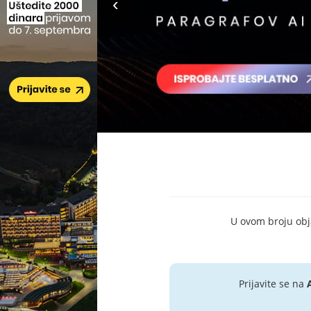
U ovom broju objav
Prijavite se na