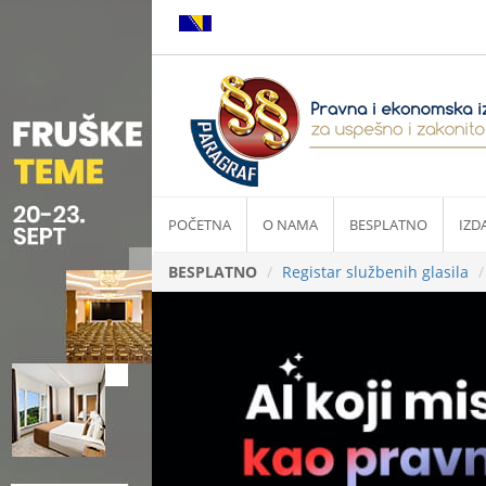
POČETNA
O NAMA
BESPLATNO
IZD
BESPLATNO
Registar službenih glasila