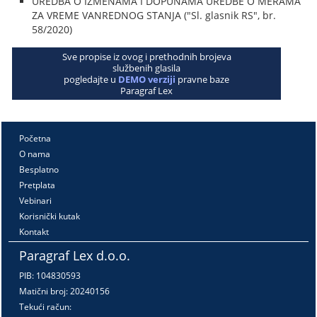
UREDBA O IZMENAMA I DOPUNAMA UREDBE O MERAMA
ZA VREME VANREDNOG STANJA ("Sl. glasnik RS", br.
58/2020)
Sve propise iz ovog i prethodnih brojeva
službenih glasila
pogledajte u
DEMO verziji
pravne baze
Paragraf Lex
Početna
O nama
Besplatno
Pretplata
Vebinari
Korisnički kutak
Kontakt
Paragraf Lex d.o.o.
PIB: 104830593
Matični broj: 20240156
Tekući račun: