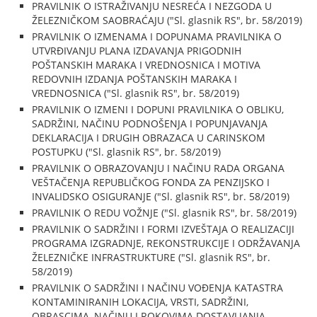
PRAVILNIK O ISTRAŽIVANJU NESREĆA I NEZGODA U
ŽELEZNIČKOM SAOBRAĆAJU ("Sl. glasnik RS", br. 58/2019)
PRAVILNIK O IZMENAMA I DOPUNAMA PRAVILNIKA O
UTVRĐIVANJU PLANA IZDAVANJA PRIGODNIH
POŠTANSKIH MARAKA I VREDNOSNICA I MOTIVA
REDOVNIH IZDANJA POŠTANSKIH MARAKA I
VREDNOSNICA ("Sl. glasnik RS", br. 58/2019)
PRAVILNIK O IZMENI I DOPUNI PRAVILNIKA O OBLIKU,
SADRŽINI, NAČINU PODNOŠENJA I POPUNJAVANJA
DEKLARACIJA I DRUGIH OBRAZACA U CARINSKOM
POSTUPKU ("Sl. glasnik RS", br. 58/2019)
PRAVILNIK O OBRAZOVANJU I NAČINU RADA ORGANA
VEŠTAČENJA REPUBLIČKOG FONDA ZA PENZIJSKO I
INVALIDSKO OSIGURANJE ("Sl. glasnik RS", br. 58/2019)
PRAVILNIK O REDU VOŽNJE ("Sl. glasnik RS", br. 58/2019)
PRAVILNIK O SADRŽINI I FORMI IZVEŠTAJA O REALIZACIJI
PROGRAMA IZGRADNJE, REKONSTRUKCIJE I ODRŽAVANJA
ŽELEZNIČKE INFRASTRUKTURE ("Sl. glasnik RS", br.
58/2019)
PRAVILNIK O SADRŽINI I NAČINU VOĐENJA KATASTRA
KONTAMINIRANIH LOKACIJA, VRSTI, SADRŽINI,
OBRASCIMA, NAČINU I ROKOVIMA DOSTAVLJANJA