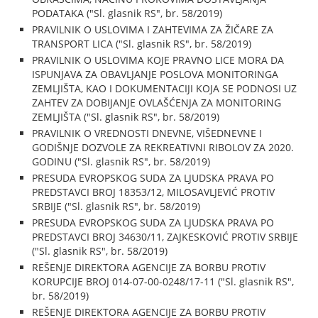
PODATAKA ("Sl. glasnik RS", br. 58/2019)
PRAVILNIK O USLOVIMA I ZAHTEVIMA ZA ŽIČARE ZA
TRANSPORT LICA ("Sl. glasnik RS", br. 58/2019)
PRAVILNIK O USLOVIMA KOJE PRAVNO LICE MORA DA
ISPUNJAVA ZA OBAVLJANJE POSLOVA MONITORINGA
ZEMLJIŠTA, KAO I DOKUMENTACIJI KOJA SE PODNOSI UZ
ZAHTEV ZA DOBIJANJE OVLAŠĆENJA ZA MONITORING
ZEMLJIŠTA ("Sl. glasnik RS", br. 58/2019)
PRAVILNIK O VREDNOSTI DNEVNE, VIŠEDNEVNE I
GODIŠNJE DOZVOLE ZA REKREATIVNI RIBOLOV ZA 2020.
GODINU ("Sl. glasnik RS", br. 58/2019)
PRESUDA EVROPSKOG SUDA ZA LJUDSKA PRAVA PO
PREDSTAVCI BROJ 18353/12, MILOSAVLJEVIĆ PROTIV
SRBIJE ("Sl. glasnik RS", br. 58/2019)
PRESUDA EVROPSKOG SUDA ZA LJUDSKA PRAVA PO
PREDSTAVCI BROJ 34630/11, ZAJKESKOVIĆ PROTIV SRBIJE
("Sl. glasnik RS", br. 58/2019)
REŠENJE DIREKTORA AGENCIJE ZA BORBU PROTIV
KORUPCIJE BROJ 014-07-00-0248/17-11 ("Sl. glasnik RS",
br. 58/2019)
REŠENJE DIREKTORA AGENCIJE ZA BORBU PROTIV