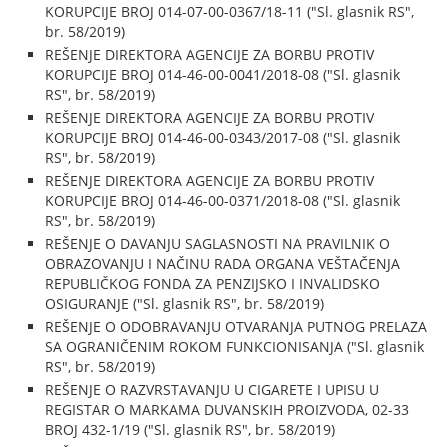
KORUPCIJE BROJ 014-07-00-0367/18-11 ("Sl. glasnik RS",
br. 58/2019)
REŠENJE DIREKTORA AGENCIJE ZA BORBU PROTIV
KORUPCIJE BROJ 014-46-00-0041/2018-08 ("Sl. glasnik
RS", br. 58/2019)
REŠENJE DIREKTORA AGENCIJE ZA BORBU PROTIV
KORUPCIJE BROJ 014-46-00-0343/2017-08 ("Sl. glasnik
RS", br. 58/2019)
REŠENJE DIREKTORA AGENCIJE ZA BORBU PROTIV
KORUPCIJE BROJ 014-46-00-0371/2018-08 ("Sl. glasnik
RS", br. 58/2019)
REŠENJE O DAVANJU SAGLASNOSTI NA PRAVILNIK O
OBRAZOVANJU I NAČINU RADA ORGANA VEŠTAČENJA
REPUBLIČKOG FONDA ZA PENZIJSKO I INVALIDSKO
OSIGURANJE ("Sl. glasnik RS", br. 58/2019)
REŠENJE O ODOBRAVANJU OTVARANJA PUTNOG PRELAZA
SA OGRANIČENIM ROKOM FUNKCIONISANJA ("Sl. glasnik
RS", br. 58/2019)
REŠENJE O RAZVRSTAVANJU U CIGARETE I UPISU U
REGISTAR O MARKAMA DUVANSKIH PROIZVODA, 02-33
BROJ 432-1/19 ("Sl. glasnik RS", br. 58/2019)