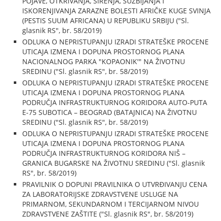
POJAVE, OTKRIVANJA, ŠIRENJA, SUZBIJANJA I
ISKORENJIVANJA ZARAZNE BOLESTI AFRIČKE KUGE SVINJA
(PESTIS SUUM AFRICANA) U REPUBLIKU SRBIJU ("Sl.
glasnik RS", br. 58/2019)
ODLUKA O NEPRISTUPANJU IZRADI STRATEŠKE PROCENE
UTICAJA IZMENA I DOPUNA PROSTORNOG PLANA
NACIONALNOG PARKA "KOPAONIK'" NA ŽIVOTNU
SREDINU ("Sl. glasnik RS", br. 58/2019)
ODLUKA O NEPRISTUPANJU IZRADI STRATEŠKE PROCENE
UTICAJA IZMENA I DOPUNA PROSTORNOG PLANA
PODRUČJA INFRASTRUKTURNOG KORIDORA AUTO-PUTA
E-75 SUBOTICA – BEOGRAD (BATAJNICA) NA ŽIVOTNU
SREDINU ("Sl. glasnik RS", br. 58/2019)
ODLUKA O NEPRISTUPANJU IZRADI STRATEŠKE PROCENE
UTICAJA IZMENA I DOPUNA PROSTORNOG PLANA
PODRUČJA INFRASTRUKTURNOG KORIDORA NIŠ –
GRANICA BUGARSKE NA ŽIVOTNU SREDINU ("Sl. glasnik
RS", br. 58/2019)
PRAVILNIK O DOPUNI PRAVILNIKA O UTVRĐIVANJU CENA
ZA LABORATORIJSKE ZDRAVSTVENE USLUGE NA
PRIMARNOM, SEKUNDARNOM I TERCIJARNOM NIVOU
ZDRAVSTVENE ZAŠTITE ("Sl. glasnik RS", br. 58/2019)