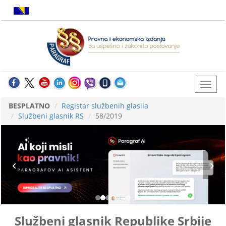
BESPLATNO
Registar službenih glasila
Službeni glasnik RS
58/2019
Službeni glasnik Republike Srbije