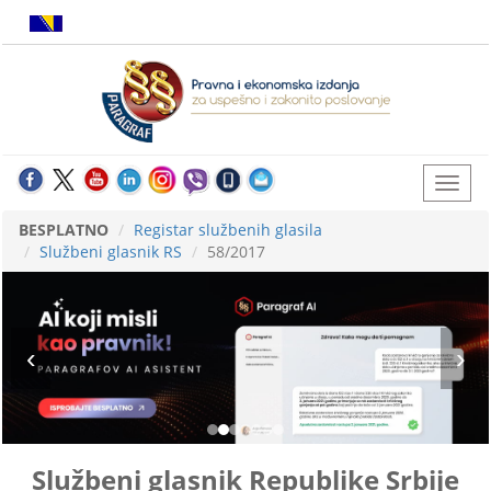
BESPLATNO
Registar službenih glasila
Službeni glasnik RS
58/2017
Službeni glasnik Republike Srbije