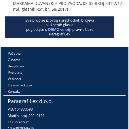
MARKAMA DUVANSKIH PROIZVODA, 02-33 BROJ 331-2/17
("Sl. glasnik RS", br. 58/2017)
Sve propise iz ovog i prethodnih brojeva
službenih glasila
pogledajte u
DEMO verziji
pravne baze
Paragraf Lex
Početna
O nama
Besplatno
Pretplata
Vebinari
Korisnički kutak
Kontakt
Paragraf Lex d.o.o.
PIB: 104830593
Matični broj: 20240156
Tekući račun:
105-3029346-18