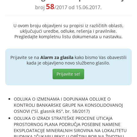
58
broj
/2017 od 15.06.2017.
U ovom broju objavljeni su propisi iz različitih oblasti,
uključujući uredbe, odluke, rešenja i pravilnike.
Pregledajte kompletnu listu dokumenata u nastavku.
Prijavite se na
Alarm za glasila
kako bismo Vas obavestili
kada je objavljeno novo službeno glasilo.
Prijavite se!
ODLUKA O IZMENAMA I DOPUNAMA ODLUKE O
KONTROLI BANKARSKE GRUPE NA KONSOLIDOVANOJ
OSNOVI ("Sl. glasnik RS", br. 58/2017)
ODLUKA O IZRADI STRATEŠKE PROCENE UTICAJA
PROSTORNOG PLANA PODRUČJA POSEBNE NAMENE
EKSPLOATACIJE MINERALNIH SIROVINA NA LOKALITETU
RUDNIKA "ČUKARU PEKI" U OPŠTINI BOR NA ŽIVOTNU