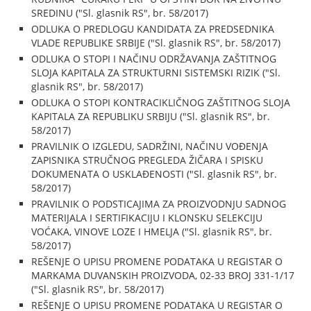
SREDINU ("Sl. glasnik RS", br. 58/2017)
ODLUKA O PREDLOGU KANDIDATA ZA PREDSEDNIKA
VLADE REPUBLIKE SRBIJE ("Sl. glasnik RS", br. 58/2017)
ODLUKA O STOPI I NAČINU ODRŽAVANJA ZAŠTITNOG
SLOJA KAPITALA ZA STRUKTURNI SISTEMSKI RIZIK ("Sl.
glasnik RS", br. 58/2017)
ODLUKA O STOPI KONTRACIKLIČNOG ZAŠTITNOG SLOJA
KAPITALA ZA REPUBLIKU SRBIJU ("Sl. glasnik RS", br.
58/2017)
PRAVILNIK O IZGLEDU, SADRŽINI, NAČINU VOĐENJA
ZAPISNIKA STRUČNOG PREGLEDA ŽIČARA I SPISKU
DOKUMENATA O USKLAĐENOSTI ("Sl. glasnik RS", br.
58/2017)
PRAVILNIK O PODSTICAJIMA ZA PROIZVODNJU SADNOG
MATERIJALA I SERTIFIKACIJU I KLONSKU SELEKCIJU
VOĆAKA, VINOVE LOZE I HMELJA ("Sl. glasnik RS", br.
58/2017)
REŠENJE O UPISU PROMENE PODATAKA U REGISTAR O
MARKAMA DUVANSKIH PROIZVODA, 02-33 BROJ 331-1/17
("Sl. glasnik RS", br. 58/2017)
REŠENJE O UPISU PROMENE PODATAKA U REGISTAR O