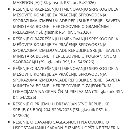
MAKEDONIJA) ("Sl. glasnik RS", br. 54/2026)
REŠENJE O RAZREŠENJU I IMENOVANJU SRPSKOG DELA
MEŠOVITE KOMISIJE ZA PRAĆENJE SPROVOĐENJA
SPORAZUMA IZMEĐU VLADE REPUBLIKE SRBIJE I SAVETA
MINISTARA BOSNE I HERCEGOVINE O GRANIČNIM
PRELAZIMA ("Sl. glasnik RS", br. 54/2026)
REŠENJE O RAZREŠENJU I IMENOVANJU SRPSKOG DELA
MEŠOVITE KOMISIJE ZA PRAĆENJE SPROVOĐENJA
SPORAZUMA IZMEĐU VLADE REPUBLIKE SRBIJE I SAVETA
MINISTARA BOSNE I HERCEGOVINE O POGRANIČNOM
SAOBRAĆAJU ("Sl. glasnik RS", br. 54/2026)
REŠENJE O RAZREŠENJU I IMENOVANJU SRPSKOG DELA
MEŠOVITE KOMISIJE ZA PRAĆENJE SPROVOĐENJA
SPORAZUMA IZMEĐU VLADE REPUBLIKE SRBIJE I SAVETA
MINISTARA BOSNE I HERCEGOVINE O ZAJEDNIČKIM
LOKACIJAMA NA GRANIČNIM PRELAZIMA ("Sl. glasnik RS",
br. 54/2026)
REŠENJE O PRIJEMU U DRŽAVLJANSTVO REPUBLIKE
SRBIJE, 05 BROJ 204-3298/2026 ("Sl. glasnik RS", br.
54/2026)
REŠENJE O DAVANJU SAGLASNOSTI NA ODLUKU O
USPOSTAVLJANJU SARADNJE IZMEĐU OPŠTINE TEMERIN,