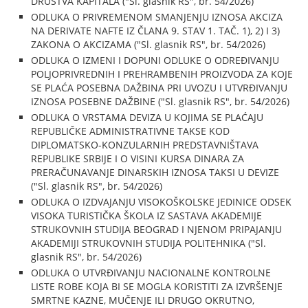
DRUŠTVA KAPITALA ("Sl. glasnik RS", br. 54/2026)
ODLUKA O PRIVREMENOM SMANJENJU IZNOSA AKCIZA
NA DERIVATE NAFTE IZ ČLANA 9. STAV 1. TAČ. 1), 2) I 3)
ZAKONA O AKCIZAMA ("Sl. glasnik RS", br. 54/2026)
ODLUKA O IZMENI I DOPUNI ODLUKE O ODREĐIVANJU
POLJOPRIVREDNIH I PREHRAMBENIH PROIZVODA ZA KOJE
SE PLAĆA POSEBNA DAŽBINA PRI UVOZU I UTVRĐIVANJU
IZNOSA POSEBNE DAŽBINE ("Sl. glasnik RS", br. 54/2026)
ODLUKA O VRSTAMA DEVIZA U KOJIMA SE PLAĆAJU
REPUBLIČKE ADMINISTRATIVNE TAKSE KOD
DIPLOMATSKO-KONZULARNIH PREDSTAVNIŠTAVA
REPUBLIKE SRBIJE I O VISINI KURSA DINARA ZA
PRERAČUNAVANJE DINARSKIH IZNOSA TAKSI U DEVIZE
("Sl. glasnik RS", br. 54/2026)
ODLUKA O IZDVAJANJU VISOKOŠKOLSKE JEDINICE ODSEK
VISOKA TURISTIČKA ŠKOLA IZ SASTAVA AKADEMIJE
STRUKOVNIH STUDIJA BEOGRAD I NJENOM PRIPAJANJU
AKADEMIJI STRUKOVNIH STUDIJA POLITEHNIKA ("Sl.
glasnik RS", br. 54/2026)
ODLUKA O UTVRĐIVANJU NACIONALNE KONTROLNE
LISTE ROBE KOJA BI SE MOGLA KORISTITI ZA IZVRŠENJE
SMRTNE KAZNE, MUČENJE ILI DRUGO OKRUTNO,