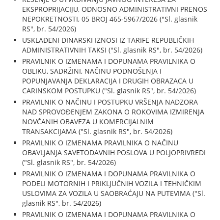
EKSPROPRIJACIJU, ODNOSNO ADMINISTRATIVNI PRENOS
NEPOKRETNOSTI, 05 BROJ 465-5967/2026 ("Sl. glasnik
RS", br. 54/2026)
USKLAĐENI DINARSKI IZNOSI IZ TARIFE REPUBLIČKIH
ADMINISTRATIVNIH TAKSI ("Sl. glasnik RS", br. 54/2026)
PRAVILNIK O IZMENAMA I DOPUNAMA PRAVILNIKA O
OBLIKU, SADRŽINI, NAČINU PODNOŠENJA I
POPUNJAVANJA DEKLARACIJA I DRUGIH OBRAZACA U
CARINSKOM POSTUPKU ("Sl. glasnik RS", br. 54/2026)
PRAVILNIK O NAČINU I POSTUPKU VRŠENJA NADZORA
NAD SPROVOĐENJEM ZAKONA O ROKOVIMA IZMIRENJA
NOVČANIH OBAVEZA U KOMERCIJALNIM
TRANSAKCIJAMA ("Sl. glasnik RS", br. 54/2026)
PRAVILNIK O IZMENAMA PRAVILNIKA O NAČINU
OBAVLJANJA SAVETODAVNIH POSLOVA U POLJOPRIVREDI
("Sl. glasnik RS", br. 54/2026)
PRAVILNIK O IZMENAMA I DOPUNAMA PRAVILNIKA O
PODELI MOTORNIH I PRIKLJUČNIH VOZILA I TEHNIČKIM
USLOVIMA ZA VOZILA U SAOBRAĆAJU NA PUTEVIMA ("Sl.
glasnik RS", br. 54/2026)
PRAVILNIK O IZMENAMA I DOPUNAMA PRAVILNIKA O