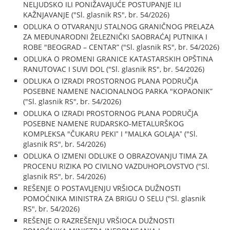
NELJUDSKO ILI PONIŽAVAJUĆE POSTUPANJE ILI
KAŽNJAVANJE ("Sl. glasnik RS", br. 54/2026)
ODLUKA O OTVARANJU STALNOG GRANIČNOG PRELAZA
ZA MEĐUNARODNI ŽELEZNIČKI SAOBRAĆAJ PUTNIKA I
ROBE "BEOGRAD – CENTAR” ("Sl. glasnik RS", br. 54/2026)
ODLUKA O PROMENI GRANICE KATASTARSKIH OPŠTINA
RANUTOVAC I SUVI DOL ("Sl. glasnik RS", br. 54/2026)
ODLUKA O IZRADI PROSTORNOG PLANA PODRUČJA
POSEBNE NAMENE NACIONALNOG PARKA "KOPAONIK”
("Sl. glasnik RS", br. 54/2026)
ODLUKA O IZRADI PROSTORNOG PLANA PODRUČJA
POSEBNE NAMENE RUDARSKO-METALURŠKOG
KOMPLEKSA "ČUKARU PEKIˮ I "MALKA GOLAJAˮ ("Sl.
glasnik RS", br. 54/2026)
ODLUKA O IZMENI ODLUKE O OBRAZOVANJU TIMA ZA
PROCENU RIZIKA PO CIVILNO VAZDUHOPLOVSTVO ("Sl.
glasnik RS", br. 54/2026)
REŠENJE O POSTAVLJENJU VRŠIOCA DUŽNOSTI
POMOĆNIKA MINISTRA ZA BRIGU O SELU ("Sl. glasnik
RS", br. 54/2026)
REŠENJE O RAZREŠENJU VRŠIOCA DUŽNOSTI