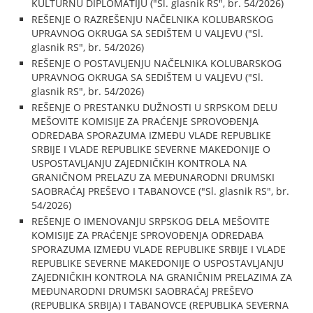
KULTURNU DIPLOMATIJU ("Sl. glasnik RS", br. 54/2026)
REŠENJE O RAZREŠENJU NAČELNIKA KOLUBARSKOG
UPRAVNOG OKRUGA SA SEDIŠTEM U VALJEVU ("Sl.
glasnik RS", br. 54/2026)
REŠENJE O POSTAVLJENJU NAČELNIKA KOLUBARSKOG
UPRAVNOG OKRUGA SA SEDIŠTEM U VALJEVU ("Sl.
glasnik RS", br. 54/2026)
REŠENJE O PRESTANKU DUŽNOSTI U SRPSKOM DELU
MEŠOVITE KOMISIJE ZA PRAĆENJE SPROVOĐENJA
ODREDABA SPORAZUMA IZMEĐU VLADE REPUBLIKE
SRBIJE I VLADE REPUBLIKE SEVERNE MAKEDONIJE O
USPOSTAVLJANJU ZAJEDNIČKIH KONTROLA NA
GRANIČNOM PRELAZU ZA MEĐUNARODNI DRUMSKI
SAOBRAĆAJ PREŠEVO I TABANOVCE ("Sl. glasnik RS", br.
54/2026)
REŠENJE O IMENOVANJU SRPSKOG DELA MEŠOVITE
KOMISIJE ZA PRAĆENJE SPROVOĐENJA ODREDABA
SPORAZUMA IZMEĐU VLADE REPUBLIKE SRBIJE I VLADE
REPUBLIKE SEVERNE MAKEDONIJE O USPOSTAVLJANJU
ZAJEDNIČKIH KONTROLA NA GRANIČNIM PRELAZIMA ZA
MEĐUNARODNI DRUMSKI SAOBRAĆAJ PREŠEVO
(REPUBLIKA SRBIJA) I TABANOVCE (REPUBLIKA SEVERNA