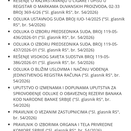
REŠENJE O RAZVRSTAVANJU U CIGARE I UPISU U
REGISTAR O MARKAMA DUVANSKIH PROIZVODA, 02-33
BROJ 369-6/26 ("Sl. glasnik RS", br. 54/2026)
ODLUKA USTAVNOG SUDA BROJ IUO-14/2025 ("Sl. glasnik
RS", br. 54/2026)
ODLUKA O IZBORU PREDSEDNIKA SUDA, BROJ 119-05-
436/2026-01 ("Sl. glasnik RS", br. 54/2026)
ODLUKA O IZBORU PREDSEDNIKA SUDA, BROJ 119-05-
437/2026-01 ("Sl. glasnik RS", br. 54/2026)
REŠENJE VISOKOG SAVETA SUDSTVA BROJ 119-05-
386/2026-01 ("Sl. glasnik RS", br. 54/2026)
ODLUKA O BLIŽIM USLOVIMA I NAČINU VOĐENJA
JEDINSTVENOG REGISTRA RAČUNA ("Sl. glasnik RS", br.
54/2026)
UPUTSTVO O IZMENAMA I DOPUNAMA UPUTSTVA ZA
SPROVOĐENJE ODLUKE O OBAVEZNOJ REZERVI BANAKA
KOD NARODNE BANKE SRBIJE ("Sl. glasnik RS", br.
54/2026)
PRAVILNIK O VEZANIM ZASTUPNICIMA ("Sl. glasnik RS",
br. 54/2026)
PRAVILNIK O IZBORIMA ORGANA I TELA PRIVREDNE
KOMORE SRBIJE ("Sl. glasnik RS", br. 54/2026)