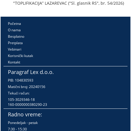
"TOPLIFIKACIJA” LAZAREVAC ("Sl. glasnik RS", br. 54/2026)
Početna
O nama
Besplatno
Pretplata
Vebinari
Korisnički kutak
Kontakt
Paragraf Lex d.o.o.
PIB: 104830593
Matični broj: 20240156
Tekući račun:
105-3029346-18
160-0000000380290-23
Radno vreme:
Ponedeljak - petak
7:30 - 15:30