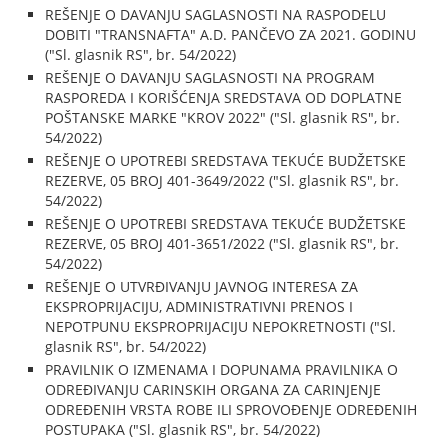
REŠENJE O DAVANJU SAGLASNOSTI NA RASPODELU
DOBITI "TRANSNAFTA" A.D. PANČEVO ZA 2021. GODINU
("Sl. glasnik RS", br. 54/2022)
REŠENJE O DAVANJU SAGLASNOSTI NA PROGRAM
RASPOREDA I KORIŠĆENJA SREDSTAVA OD DOPLATNE
POŠTANSKE MARKE "KROV 2022" ("Sl. glasnik RS", br.
54/2022)
REŠENJE O UPOTREBI SREDSTAVA TEKUĆE BUDŽETSKE
REZERVE, 05 BROJ 401-3649/2022 ("Sl. glasnik RS", br.
54/2022)
REŠENJE O UPOTREBI SREDSTAVA TEKUĆE BUDŽETSKE
REZERVE, 05 BROJ 401-3651/2022 ("Sl. glasnik RS", br.
54/2022)
REŠENJE O UTVRĐIVANJU JAVNOG INTERESA ZA
EKSPROPRIJACIJU, ADMINISTRATIVNI PRENOS I
NEPOTPUNU EKSPROPRIJACIJU NEPOKRETNOSTI ("Sl.
glasnik RS", br. 54/2022)
PRAVILNIK O IZMENAMA I DOPUNAMA PRAVILNIKA O
ODREĐIVANJU CARINSKIH ORGANA ZA CARINJENJE
ODREĐENIH VRSTA ROBE ILI SPROVOĐENJE ODREĐENIH
POSTUPAKA ("Sl. glasnik RS", br. 54/2022)