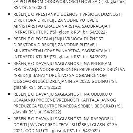
SA POTPUNOM ODGOVORNOŠĆU NOVI SAD ("Sl. glasnik
RS", br. 54/2022)
REŠENJE O PRESTANKU DUŽNOSTI VRŠIOCA DUŽNOSTI
DIREKTORA DIREKCIJE ZA VODNE PUTEVE U
MINISTARSTVU GRAĐEVINARSTVA, SAOBRAĆAJA I
INFRASTRUKTURE ("Sl. glasnik RS", br. 54/2022)
REŠENJE O POSTAVLJENJU VRŠIOCA DUŽNOSTI
DIREKTORA DIREKCIJE ZA VODNE PUTEVE U
MINISTARSTVU GRAĐEVINARSTVA, SAOBRAĆAJA I
INFRASTRUKTURE ("Sl. glasnik RS", br. 54/2022)
REŠENJE O DAVANJU SAGLASNOSTI NA PROGRAM
POSLOVANJA VODOPRIVREDNOG PRIVREDNOG DRUŠTVA
"SREDNJI BANAT" DRUŠTVO SA OGRANIČENOM
ODGOVORNOŠĆU ZRENJANIN ZA 2022. GODINU ("Sl.
glasnik RS", br. 54/2022)
REŠENJE O DAVANJU SAGLASNOSTI NA ODLUKU O
USVAJANJU PROCENE VREDNOSTI KAPITALA JAVNOG
PREDUZEĆA "ELEKTROPRIVREDA SRBIJE", BEOGRAD ("Sl.
glasnik RS", br. 54/2022)
REŠENJE O DAVANJU SAGLASNOSTI NA RASPODELU
DOBITI JAVNOG PREDUZEĆA "SLUŽBENI GLASNIK" ZA
2021. GODINU ("Sl. glasnik RS", br. 54/2022)