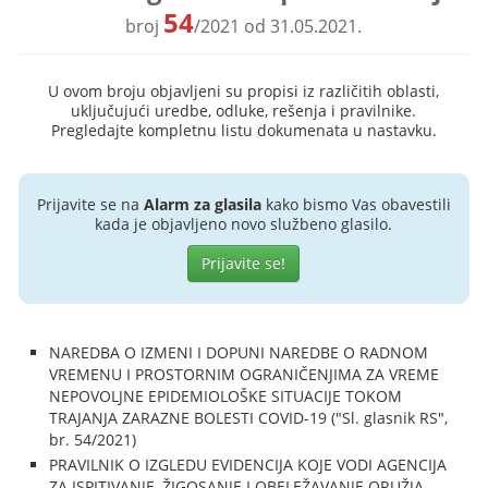
54
broj
/2021 od 31.05.2021.
U ovom broju objavljeni su propisi iz različitih oblasti,
uključujući uredbe, odluke, rešenja i pravilnike.
Pregledajte kompletnu listu dokumenata u nastavku.
Prijavite se na
Alarm za glasila
kako bismo Vas obavestili
kada je objavljeno novo službeno glasilo.
Prijavite se!
NAREDBA O IZMENI I DOPUNI NAREDBE O RADNOM
VREMENU I PROSTORNIM OGRANIČENJIMA ZA VREME
NEPOVOLJNE EPIDEMIOLOŠKE SITUACIJE TOKOM
TRAJANJA ZARAZNE BOLESTI COVID-19 ("Sl. glasnik RS",
br. 54/2021)
PRAVILNIK O IZGLEDU EVIDENCIJA KOJE VODI AGENCIJA
ZA ISPITIVANJE, ŽIGOSANJE I OBELEŽAVANJE ORUŽJA,