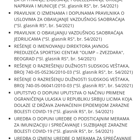
NAPRAVA I MUNICIJE ("Sl. glasnik RS", br. 54/2021)
PRAVILNIK O IZMENAMA I DOPUNAMA PRAVILNIKA O
USLOVIMA ZA OBAVLJANJE VAZDUŠNOG SAOBRAĆAJA
("Sl. glasnik RS", br. 54/2021)
PRAVILNIK O OBAVLJANJU VAZDUŠNOG SAOBRAĆAJA
JEDRILICAMA ("Sl. glasnik RS", br. 54/2021)
REŠENJE O IMENOVANJU DIREKTORA JAVNOG
PREDUZEĆA SPORTSKI CENTAR "OLIMP – ZVEZDARA",
BEOGRAD ("Sl. glasnik RS", br. 54/2021)
REŠENJE O RAZREŠENJU DUŽNOSTI SUDSKOG VEŠTAKA,
BROJ 740-05-05236/2010-03 ("Sl. glasnik RS", br. 54/2021)
REŠENJE O RAZREŠENJU DUŽNOSTI SUDSKOG VEŠTAKA,
BROJ 740-05-06041/2010-03 ("Sl. glasnik RS", br. 54/2021)
UPUTSTVO O DOPUNI UPUTSTVA O NAČINU PRIMENE
OGRANIČENJA ULASKA U REPUBLIKU SRBIJU LICIMA KOJA
DOLAZE IZ DRŽAVA ZAHVAĆENIH EPIDEMIJOM ZARAZNE
BOLESTI COVID-19 ("Sl. glasnik RS", br. 54/2021)
UREDBA O DOPUNI UREDBE O PODSTICAJNIM MERAMA
ZA IMUNIZACIJU I SPREČAVANJE I SUZBIJANJE ZARAZNE
BOLESTI COVID-19 ("Sl. glasnik RS", br. 54/2021)
UREDBA O IZMENI UREDBE O MERAMA ZA SPREČAVANJE