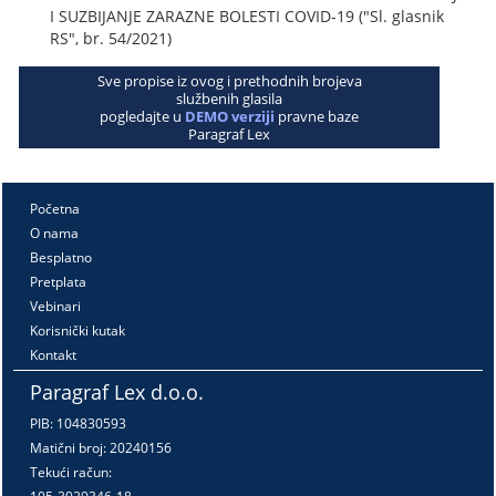
I SUZBIJANJE ZARAZNE BOLESTI COVID-19 ("Sl. glasnik
RS", br. 54/2021)
Sve propise iz ovog i prethodnih brojeva
službenih glasila
pogledajte u
DEMO verziji
pravne baze
Paragraf Lex
Početna
O nama
Besplatno
Pretplata
Vebinari
Korisnički kutak
Kontakt
Paragraf Lex d.o.o.
PIB: 104830593
Matični broj: 20240156
Tekući račun: