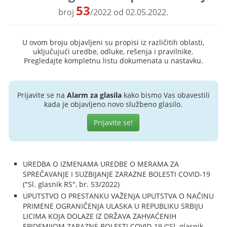
53
broj
/2022 od 02.05.2022.
U ovom broju objavljeni su propisi iz različitih oblasti,
uključujući uredbe, odluke, rešenja i pravilnike.
Pregledajte kompletnu listu dokumenata u nastavku.
Prijavite se na
Alarm za glasila
kako bismo Vas obavestili
kada je objavljeno novo službeno glasilo.
Prijavite se!
UREDBA O IZMENAMA UREDBE O MERAMA ZA
SPREČAVANJE I SUZBIJANJE ZARAZNE BOLESTI COVID-19
("Sl. glasnik RS", br. 53/2022)
UPUTSTVO O PRESTANKU VAŽENJA UPUTSTVA O NAČINU
PRIMENE OGRANIČENJA ULASKA U REPUBLIKU SRBIJU
LICIMA KOJA DOLAZE IZ DRŽAVA ZAHVAĆENIH
EPIDEMIJOM ZARAZNE BOLESTI COVID-19 ("Sl. glasnik