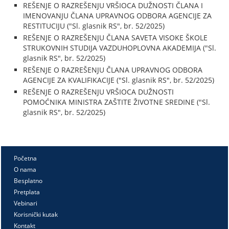
REŠENJE O RAZREŠENJU VRŠIOCA DUŽNOSTI ČLANA I
IMENOVANJU ČLANA UPRAVNOG ODBORA AGENCIJE ZA
RESTITUCIJU ("Sl. glasnik RS", br. 52/2025)
REŠENJE O RAZREŠENJU ČLANA SAVETA VISOKE ŠKOLE
STRUKOVNIH STUDIJA VAZDUHOPLOVNA AKADEMIJA ("Sl.
glasnik RS", br. 52/2025)
REŠENJE O RAZREŠENJU ČLANA UPRAVNOG ODBORA
AGENCIJE ZA KVALIFIKACIJE ("Sl. glasnik RS", br. 52/2025)
REŠENJE O RAZREŠENJU VRŠIOCA DUŽNOSTI
POMOĆNIKA MINISTRA ZAŠTITE ŽIVOTNE SREDINE ("Sl.
glasnik RS", br. 52/2025)
Početna
O nama
Besplatno
Pretplata
Vebinari
Korisnički kutak
Kontakt