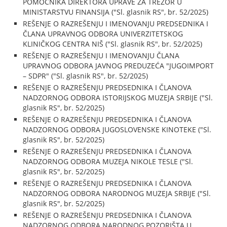
POMOĆNIKA DIREKTORA UPRAVE ZA TREZOR U
MINISTARSTVU FINANSIJA ("Sl. glasnik RS", br. 52/2025)
REŠENJE O RAZREŠENJU I IMENOVANJU PREDSEDNIKA I
ČLANA UPRAVNOG ODBORA UNIVERZITETSKOG
KLINIČKOG CENTRA NIŠ ("Sl. glasnik RS", br. 52/2025)
REŠENJE O RAZREŠENJU I IMENOVANJU ČLANA
UPRAVNOG ODBORA JAVNOG PREDUZEĆA "JUGOIMPORT
– SDPR" ("Sl. glasnik RS", br. 52/2025)
REŠENJE O RAZREŠENJU PREDSEDNIKA I ČLANOVA
NADZORNOG ODBORA ISTORIJSKOG MUZEJA SRBIJE ("Sl.
glasnik RS", br. 52/2025)
REŠENJE O RAZREŠENJU PREDSEDNIKA I ČLANOVA
NADZORNOG ODBORA JUGOSLOVENSKE KINOTEKE ("Sl.
glasnik RS", br. 52/2025)
REŠENJE O RAZREŠENJU PREDSEDNIKA I ČLANOVA
NADZORNOG ODBORA MUZEJA NIKOLE TESLE ("Sl.
glasnik RS", br. 52/2025)
REŠENJE O RAZREŠENJU PREDSEDNIKA I ČLANOVA
NADZORNOG ODBORA NARODNOG MUZEJA SRBIJE ("Sl.
glasnik RS", br. 52/2025)
REŠENJE O RAZREŠENJU PREDSEDNIKA I ČLANOVA
NADZORNOG ODBORA NARODNOG POZORIŠTA U