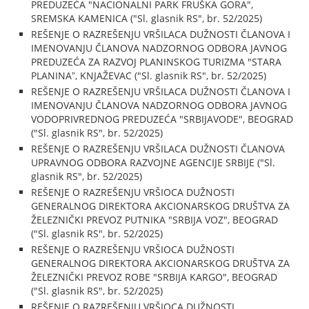
PREDUZEĆA "NACIONALNI PARK FRUŠKA GORA",
SREMSKA KAMENICA ("Sl. glasnik RS", br. 52/2025)
REŠENJE O RAZREŠENJU VRŠILACA DUŽNOSTI ČLANOVA I
IMENOVANJU ČLANOVA NADZORNOG ODBORA JAVNOG
PREDUZEĆA ZA RAZVOJ PLANINSKOG TURIZMA "STARA
PLANINAˮ, KNJAŽEVAC ("Sl. glasnik RS", br. 52/2025)
REŠENJE O RAZREŠENJU VRŠILACA DUŽNOSTI ČLANOVA I
IMENOVANJU ČLANOVA NADZORNOG ODBORA JAVNOG
VODOPRIVREDNOG PREDUZEĆA "SRBIJAVODE", BEOGRAD
("Sl. glasnik RS", br. 52/2025)
REŠENJE O RAZREŠENJU VRŠILACA DUŽNOSTI ČLANOVA
UPRAVNOG ODBORA RAZVOJNE AGENCIJE SRBIJE ("Sl.
glasnik RS", br. 52/2025)
REŠENJE O RAZREŠENJU VRŠIOCA DUŽNOSTI
GENERALNOG DIREKTORA AKCIONARSKOG DRUŠTVA ZA
ŽELEZNIČKI PREVOZ PUTNIKA "SRBIJA VOZ", BEOGRAD
("Sl. glasnik RS", br. 52/2025)
REŠENJE O RAZREŠENJU VRŠIOCA DUŽNOSTI
GENERALNOG DIREKTORA AKCIONARSKOG DRUŠTVA ZA
ŽELEZNIČKI PREVOZ ROBE "SRBIJA KARGO", BEOGRAD
("Sl. glasnik RS", br. 52/2025)
REŠENJE O RAZREŠENJU VRŠIOCA DUŽNOSTI