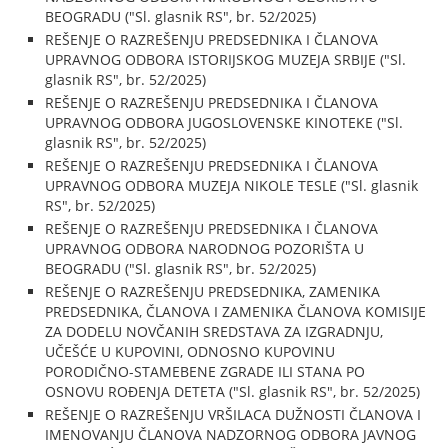
BEOGRADU ("Sl. glasnik RS", br. 52/2025)
REŠENJE O RAZREŠENJU PREDSEDNIKA I ČLANOVA
UPRAVNOG ODBORA ISTORIJSKOG MUZEJA SRBIJE ("Sl.
glasnik RS", br. 52/2025)
REŠENJE O RAZREŠENJU PREDSEDNIKA I ČLANOVA
UPRAVNOG ODBORA JUGOSLOVENSKE KINOTEKE ("Sl.
glasnik RS", br. 52/2025)
REŠENJE O RAZREŠENJU PREDSEDNIKA I ČLANOVA
UPRAVNOG ODBORA MUZEJA NIKOLE TESLE ("Sl. glasnik
RS", br. 52/2025)
REŠENJE O RAZREŠENJU PREDSEDNIKA I ČLANOVA
UPRAVNOG ODBORA NARODNOG POZORIŠTA U
BEOGRADU ("Sl. glasnik RS", br. 52/2025)
REŠENJE O RAZREŠENJU PREDSEDNIKA, ZAMENIKA
PREDSEDNIKA, ČLANOVA I ZAMENIKA ČLANOVA KOMISIJE
ZA DODELU NOVČANIH SREDSTAVA ZA IZGRADNJU,
UČEŠĆE U KUPOVINI, ODNOSNO KUPOVINU
PORODIČNO-STAMEBENE ZGRADE ILI STANA PO
OSNOVU ROĐENJA DETETA ("Sl. glasnik RS", br. 52/2025)
REŠENJE O RAZREŠENJU VRŠILACA DUŽNOSTI ČLANOVA I
IMENOVANJU ČLANOVA NADZORNOG ODBORA JAVNOG