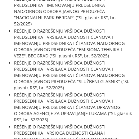
PREDSEDNIKA I IMENOVANJU PREDSEDNIKA
NADZORNOG ODBORA JAVNOG PREDUZEĆA
"NACIONALNI PARK ĐERDAP" ("Sl. glasnik RS", br.
52/2025)
REŠENJE O RAZREŠENJU VRŠIOCA DUŽNOSTI
PREDSEDNIKA I VRŠILACA DUŽNOSTI ČLANOVA I
IMENOVANJU PREDSEDNIKA I ČLANOVA NADZORNOG
ODBORA JAVNOG PREDUZEĆA "EMISIONA TEHNIKA I
VEZE", BEOGRAD ("Sl. glasnik RS", br. 52/2025)
REŠENJE O RAZREŠENJU VRŠIOCA DUŽNOSTI
PREDSEDNIKA I VRŠILACA DUŽNOSTI ČLANOVA I
IMENOVANJU PREDSEDNIKA I ČLANOVA NADZORNOG
ODBORA JAVNOG PREDUZEĆA "SLUŽBENI GLASNIK" ("Sl.
glasnik RS", br. 52/2025)
REŠENJE O RAZREŠENJU VRŠIOCA DUŽNOSTI
PREDSEDNIKA I VRŠILACA DUŽNOSTI ČLANOVA I
IMENOVANJU PREDSEDNIKA I ČLANOVA UPRAVNOG
ODBORA AGENCIJE ZA UPRAVLJANJE LUKAMA ("Sl. glasnik
RS", br. 52/2025)
REŠENJE O RAZREŠENJU VRŠIOCA DUŽNOSTI
PREDSEDNIKA I VRŠIOCA DUŽNOSTI ČLANA I