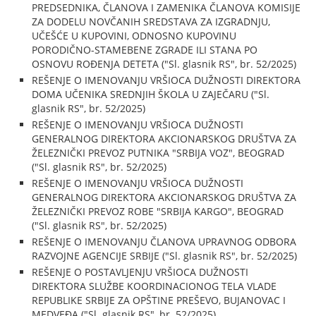
PREDSEDNIKA, ČLANOVA I ZAMENIKA ČLANOVA KOMISIJE
ZA DODELU NOVČANIH SREDSTAVA ZA IZGRADNJU,
UČEŠĆE U KUPOVINI, ODNOSNO KUPOVINU
PORODIČNO-STAMEBENE ZGRADE ILI STANA PO
OSNOVU ROĐENJA DETETA ("Sl. glasnik RS", br. 52/2025)
REŠENJE O IMENOVANJU VRŠIOCA DUŽNOSTI DIREKTORA
DOMA UČENIKA SREDNJIH ŠKOLA U ZAJEČARU ("Sl.
glasnik RS", br. 52/2025)
REŠENJE O IMENOVANJU VRŠIOCA DUŽNOSTI
GENERALNOG DIREKTORA AKCIONARSKOG DRUŠTVA ZA
ŽELEZNIČKI PREVOZ PUTNIKA "SRBIJA VOZ", BEOGRAD
("Sl. glasnik RS", br. 52/2025)
REŠENJE O IMENOVANJU VRŠIOCA DUŽNOSTI
GENERALNOG DIREKTORA AKCIONARSKOG DRUŠTVA ZA
ŽELEZNIČKI PREVOZ ROBE "SRBIJA KARGO", BEOGRAD
("Sl. glasnik RS", br. 52/2025)
REŠENJE O IMENOVANJU ČLANOVA UPRAVNOG ODBORA
RAZVOJNE AGENCIJE SRBIJE ("Sl. glasnik RS", br. 52/2025)
REŠENJE O POSTAVLJENJU VRŠIOCA DUŽNOSTI
DIREKTORA SLUŽBE KOORDINACIONOG TELA VLADE
REPUBLIKE SRBIJE ZA OPŠTINE PREŠEVO, BUJANOVAC I
MEDVEĐA ("Sl. glasnik RS", br. 52/2025)