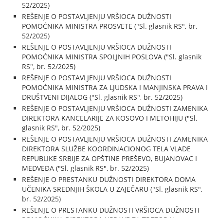
52/2025)
REŠENJE O POSTAVLJENJU VRŠIOCA DUŽNOSTI
POMOĆNIKA MINISTRA PROSVETE ("Sl. glasnik RS", br.
52/2025)
REŠENJE O POSTAVLJENJU VRŠIOCA DUŽNOSTI
POMOĆNIKA MINISTRA SPOLJNIH POSLOVA ("Sl. glasnik
RS", br. 52/2025)
REŠENJE O POSTAVLJENJU VRŠIOCA DUŽNOSTI
POMOĆNIKA MINISTRA ZA LJUDSKA I MANJINSKA PRAVA I
DRUŠTVENI DIJALOG ("Sl. glasnik RS", br. 52/2025)
REŠENJE O POSTAVLJENJU VRŠIOCA DUŽNOSTI ZAMENIKA
DIREKTORA KANCELARIJE ZA KOSOVO I METOHIJU ("Sl.
glasnik RS", br. 52/2025)
REŠENJE O POSTAVLJENJU VRŠIOCA DUŽNOSTI ZAMENIKA
DIREKTORA SLUŽBE KOORDINACIONOG TELA VLADE
REPUBLIKE SRBIJE ZA OPŠTINE PREŠEVO, BUJANOVAC I
MEDVEĐA ("Sl. glasnik RS", br. 52/2025)
REŠENJE O PRESTANKU DUŽNOSTI DIREKTORA DOMA
UČENIKA SREDNJIH ŠKOLA U ZAJEČARU ("Sl. glasnik RS",
br. 52/2025)
REŠENJE O PRESTANKU DUŽNOSTI VRŠIOCA DUŽNOSTI