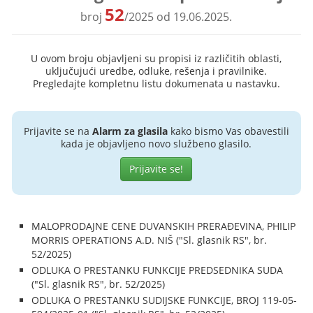
52
broj
/2025 od 19.06.2025.
U ovom broju objavljeni su propisi iz različitih oblasti,
uključujući uredbe, odluke, rešenja i pravilnike.
Pregledajte kompletnu listu dokumenata u nastavku.
Prijavite se na
Alarm za glasila
kako bismo Vas obavestili
kada je objavljeno novo službeno glasilo.
Prijavite se!
MALOPRODAJNE CENE DUVANSKIH PRERAĐEVINA, PHILIP
MORRIS OPERATIONS A.D. NIŠ ("Sl. glasnik RS", br.
52/2025)
ODLUKA O PRESTANKU FUNKCIJE PREDSEDNIKA SUDA
("Sl. glasnik RS", br. 52/2025)
ODLUKA O PRESTANKU SUDIJSKE FUNKCIJE, BROJ 119-05-