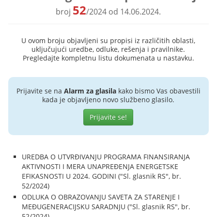
52
broj
/2024 od 14.06.2024.
U ovom broju objavljeni su propisi iz različitih oblasti,
uključujući uredbe, odluke, rešenja i pravilnike.
Pregledajte kompletnu listu dokumenata u nastavku.
Prijavite se na
Alarm za glasila
kako bismo Vas obavestili
kada je objavljeno novo službeno glasilo.
Prijavite se!
UREDBA O UTVRĐIVANJU PROGRAMA FINANSIRANJA
AKTIVNOSTI I MERA UNAPREĐENJA ENERGETSKE
EFIKASNOSTI U 2024. GODINI ("Sl. glasnik RS", br.
52/2024)
ODLUKA O OBRAZOVANJU SAVETA ZA STARENJE I
MEĐUGENERACIJSKU SARADNJU ("Sl. glasnik RS", br.
52/2024)