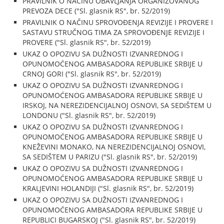
PRAVILNIK O NAČINU OBAVLJANJA ORGANIZOVANOG
PREVOZA DECE ("Sl. glasnik RS", br. 52/2019)
PRAVILNIK O NAČINU SPROVOĐENJA REVIZIJE I PROVERE I
SASTAVU STRUČNOG TIMA ZA SPROVOĐENJE REVIZIJE I
PROVERE ("Sl. glasnik RS", br. 52/2019)
UKAZ O OPOZIVU SA DUŽNOSTI IZVANREDNOG I
OPUNOMOĆENOG AMBASADORA REPUBLIKE SRBIJE U
CRNOJ GORI ("Sl. glasnik RS", br. 52/2019)
UKAZ O OPOZIVU SA DUŽNOSTI IZVANREDNOG I
OPUNOMOĆENOG AMBASADORA REPUBLIKE SRBIJE U
IRSKOJ, NA NEREZIDENCIJALNOJ OSNOVI, SA SEDIŠTEM U
LONDONU ("Sl. glasnik RS", br. 52/2019)
UKAZ O OPOZIVU SA DUŽNOSTI IZVANREDNOG I
OPUNOMOĆENOG AMBASADORA REPUBLIKE SRBIJE U
KNEŽEVINI MONAKO, NA NEREZIDENCIJALNOJ OSNOVI,
SA SEDIŠTEM U PARIZU ("Sl. glasnik RS", br. 52/2019)
UKAZ O OPOZIVU SA DUŽNOSTI IZVANREDNOG I
OPUNOMOĆENOG AMBASADORA REPUBLIKE SRBIJE U
KRALJEVINI HOLANDIJI ("Sl. glasnik RS", br. 52/2019)
UKAZ O OPOZIVU SA DUŽNOSTI IZVANREDNOG I
OPUNOMOĆENOG AMBASADORA REPUBLIKE SRBIJE U
REPUBLICI BUGARSKOJ ("Sl. glasnik RS", br. 52/2019)