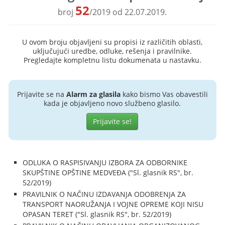
52
broj
/2019 od 22.07.2019.
U ovom broju objavljeni su propisi iz različitih oblasti,
uključujući uredbe, odluke, rešenja i pravilnike.
Pregledajte kompletnu listu dokumenata u nastavku.
Prijavite se na
Alarm za glasila
kako bismo Vas obavestili
kada je objavljeno novo službeno glasilo.
Prijavite se!
ODLUKA O RASPISIVANJU IZBORA ZA ODBORNIKE
SKUPŠTINE OPŠTINE MEDVEĐA ("Sl. glasnik RS", br.
52/2019)
PRAVILNIK O NAČINU IZDAVANJA ODOBRENJA ZA
TRANSPORT NAORUŽANJA I VOJNE OPREME KOJI NISU
OPASAN TERET ("Sl. glasnik RS", br. 52/2019)