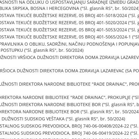
ASNOSTI NA ODLUKU O USPOSTAVLJANJU SARADNJE IZMEĐU GRADA U
IKA SRPSKA, BOSNA I HERCEGOVINA ("Sl. glasnik RS", br. 50/2024
TAVA TEKUĆE BUDŽETSKE REZERVE, 05 BROJ 401-5018/2024 ("Sl. gla
TAVA TEKUĆE BUDŽETSKE REZERVE, 05 BROJ 401-5020/2024 ("Sl. gla
TAVA TEKUĆE BUDŽETSKE REZERVE, 05 BROJ 401-5053/2024 ("Sl. gla
TAVA TEKUĆE BUDŽETSKE REZERVE, 05 BROJ 401-5065/2024-1 ("Sl. g
RAVILNIKA O OBLIKU, SADRŽINI, NAČINU PODNOŠENJA I POPUNJAV
TUPKU ("Sl. glasnik RS", br. 50/2024)
ŽNOSTI VRŠIOCA DUŽNOSTI DIREKTORA DOMA ZDRAVLJA LAZAREVAC
ŠIOCA DUŽNOSTI DIREKTORA DOMA ZDRAVLJA LAZAREVAC (SA PORODI
ŽNOSTI DIREKTORA NARODNE BIBLIOTEKE "RADE DRAINAC", PROKUPLJ
REKTORA NARODNE BIBLIOTEKE "RADE DRAINAC", PROKUPLJE ("Sl. gl
ŽNOSTI DIREKTORA NARODNE BIBLIOTEKE BOR ("Sl. glasnik RS", br
REKTORA NARODNE BIBLIOTEKE BOR ("Sl. glasnik RS", br. 50/2024
UŽNOSTI SUDSKOG VEŠTAKA ("Sl. glasnik RS", br. 50/2024)
TALNOG SUDSKOG PREVODIOCA, BROJ 740-06-00408/2024-22 ("Sl. gl
TALNOG SUDSKOG PREVODIOCA, BROJ 740-06-00419/2024-22 ("Sl. gl