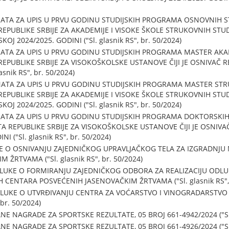
TA ZA UPIS U PRVU GODINU STUDIJSKIH PROGRAMA OSNOVNIH ST
REPUBLIKE SRBIJE ZA AKADEMIJE I VISOKE ŠKOLE STRUKOVNIH STUDI
OJ 2024/2025. GODINI ("Sl. glasnik RS", br. 50/2024)
TA ZA UPIS U PRVU GODINU STUDIJSKIH PROGRAMA MASTER AKAD
REPUBLIKE SRBIJE ZA VISOKOŠKOLSKE USTANOVE ČIJI JE OSNIVAČ R
asnik RS", br. 50/2024)
TA ZA UPIS U PRVU GODINU STUDIJSKIH PROGRAMA MASTER STRU
REPUBLIKE SRBIJE ZA AKADEMIJE I VISOKE ŠKOLE STRUKOVNIH STUDI
OJ 2024/2025. GODINI ("Sl. glasnik RS", br. 50/2024)
TA ZA UPIS U PRVU GODINU STUDIJSKIH PROGRAMA DOKTORSKIH 
TA REPUBLIKE SRBIJE ZA VISOKOŠKOLSKE USTANOVE ČIJI JE OSNIVA
 ("Sl. glasnik RS", br. 50/2024)
E O OSNIVANJU ZAJEDNIČKOG UPRAVLJAČKOG TELA ZA IZGRADNJU
ŽRTVAMA ("Sl. glasnik RS", br. 50/2024)
UKE O FORMIRANJU ZAJEDNIČKOG ODBORA ZA REALIZACIJU ODLU
CENTARA POSVEĆENIH JASENOVAČKIM ŽRTVAMA ("Sl. glasnik RS", 
UKE O UTVRĐIVANJU CENTRA ZA VOĆARSTVO I VINOGRADARSTVO
 br. 50/2024)
 NAGRADE ZA SPORTSKE REZULTATE, 05 BROJ 661-4942/2024 ("Sl. g
 NAGRADE ZA SPORTSKE REZULTATE, 05 BROJ 661-4926/2024 ("Sl. g