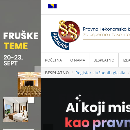
POČETNA
O NAMA
BESPLATNO
IZD
BESPLATNO
Registar službenih glasila