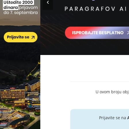
U ovom broju objav
Prijavite se na