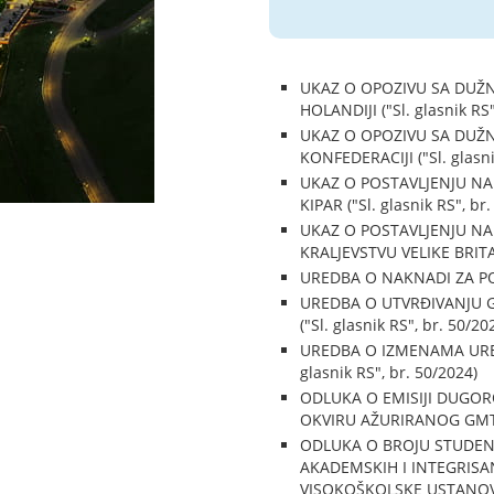
UKAZ O OPOZIVU SA DUŽ
HOLANDIJI ("Sl. glasnik RS"
UKAZ O OPOZIVU SA DUŽ
KONFEDERACIJI ("Sl. glasni
UKAZ O POSTAVLJENJU N
KIPAR ("Sl. glasnik RS", br
UKAZ O POSTAVLJENJU N
KRALJEVSTVU VELIKE BRITANI
UREDBA O NAKNADI ZA POD
UREDBA O UTVRĐIVANJU 
("Sl. glasnik RS", br. 50/20
UREDBA O IZMENAMA URED
glasnik RS", br. 50/2024)
ODLUKA O EMISIJI DUGO
OKVIRU AŽURIRANOG GMTN 
ODLUKA O BROJU STUDEN
AKADEMSKIH I INTEGRISAN
VISOKOŠKOLSKE USTANOVE Č