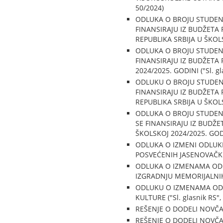
50/2024)
ODLUKA O BROJU STUDENA
FINANSIRAJU IZ BUDŽETA 
REPUBLIKA SRBIJA U ŠKOLSK
ODLUKA O BROJU STUDENA
FINANSIRAJU IZ BUDŽETA 
2024/2025. GODINI ("Sl. gl
ODLUKU O BROJU STUDENA
FINANSIRAJU IZ BUDŽETA 
REPUBLIKA SRBIJA U ŠKOLSK
ODLUKA O BROJU STUDENA
SE FINANSIRAJU IZ BUDŽE
ŠKOLSKOJ 2024/2025. GODINI
ODLUKA O IZMENI ODLUK
POSVEĆENIH JASENOVAČKIM 
ODLUKA O IZMENAMA ODL
IZGRADNJU MEMORIJALNIH 
ODLUKU O IZMENAMA ODL
KULTURE ("Sl. glasnik RS",
REŠENJE O DODELI NOVČANE
REŠENJE O DODELI NOVČANE