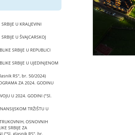
BIJE U KRALJEVINI
RBIJE U ŠVAJCARSKOJ
KE SRBIJE U REPUBLICI
IKE SRBIJE U UJEDINJENOM
nik RS", br. 50/2024)
OGRAMA ZA 2024. GODINU
JU U 2024. GODINI ("Sl.
NANSIJSKOM TRŽIŠTU U
STRUKOVNIH, OSNOVNIH
KE SRBIJE ZA
Sl. glasnik RS", br.