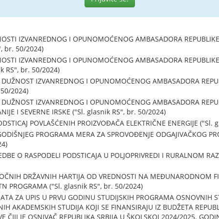
NOSTI IZVANREDNOG I OPUNOMOĆENOG AMBASADORA REPUBLIKE SR
, br. 50/2024)
NOSTI IZVANREDNOG I OPUNOMOĆENOG AMBASADORA REPUBLIKE S
k RS", br. 50/2024)
A DUŽNOST IZVANREDNOG I OPUNOMOĆENOG AMBASADORA REPUBLI
. 50/2024)
A DUŽNOST IZVANREDNOG I OPUNOMOĆENOG AMBASADORA REPUBL
JE I SEVERNE IRSKE ("Sl. glasnik RS", br. 50/2024)
STICAJ POVLAŠĆENIH PROIZVOĐAČA ELEKTRIČNE ENERGIJE ("Sl. glas
GODIŠNJEG PROGRAMA MERA ZA SPROVOĐENJE ODGAJIVAČKOG PR
24)
BE O RASPODELI PODSTICAJA U POLJOPRIVREDI I RURALNOM RAZVO
ROČNIH DRŽAVNIH HARTIJA OD VREDNOSTI NA MEĐUNARODNOM FI
PROGRAMA ("Sl. glasnik RS", br. 50/2024)
ATA ZA UPIS U PRVU GODINU STUDIJSKIH PROGRAMA OSNOVNIH 
IH AKADEMSKIH STUDIJA KOJI SE FINANSIRAJU IZ BUDŽETA REPUBLI
IJI JE OSNIVAČ REPUBLIKA SRBIJA U ŠKOLSKOJ 2024/2025. GODINI ("