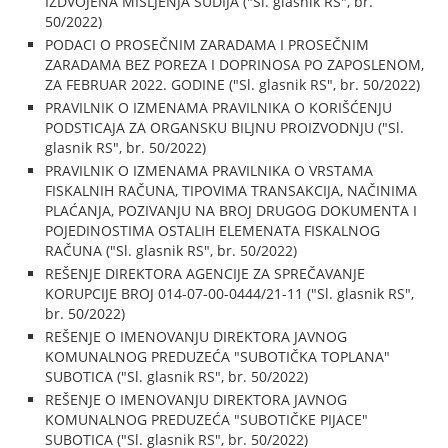
IZDVOJENA MIŠLJENJA SUDIJA ("Sl. glasnik RS", br.
50/2022)
PODACI O PROSEČNIM ZARADAMA I PROSEČNIM
ZARADAMA BEZ POREZA I DOPRINOSA PO ZAPOSLENOM,
ZA FEBRUAR 2022. GODINE ("Sl. glasnik RS", br. 50/2022)
PRAVILNIK O IZMENAMA PRAVILNIKA O KORIŠĆENJU
PODSTICAJA ZA ORGANSKU BILJNU PROIZVODNJU ("Sl.
glasnik RS", br. 50/2022)
PRAVILNIK O IZMENAMA PRAVILNIKA O VRSTAMA
FISKALNIH RAČUNA, TIPOVIMA TRANSAKCIJA, NAČINIMA
PLAĆANJA, POZIVANJU NA BROJ DRUGOG DOKUMENTA I
POJEDINOSTIMA OSTALIH ELEMENATA FISKALNOG
RAČUNA ("Sl. glasnik RS", br. 50/2022)
REŠENJE DIREKTORA AGENCIJE ZA SPREČAVANJE
KORUPCIJE BROJ 014-07-00-0444/21-11 ("Sl. glasnik RS",
br. 50/2022)
REŠENJE O IMENOVANJU DIREKTORA JAVNOG
KOMUNALNOG PREDUZEĆA "SUBOTIČKA TOPLANA"
SUBOTICA ("Sl. glasnik RS", br. 50/2022)
REŠENJE O IMENOVANJU DIREKTORA JAVNOG
KOMUNALNOG PREDUZEĆA "SUBOTIČKE PIJACE"
SUBOTICA ("Sl. glasnik RS", br. 50/2022)