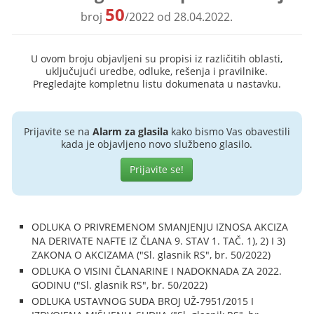
50
broj
/2022 od 28.04.2022.
U ovom broju objavljeni su propisi iz različitih oblasti,
uključujući uredbe, odluke, rešenja i pravilnike.
Pregledajte kompletnu listu dokumenata u nastavku.
Prijavite se na
Alarm za glasila
kako bismo Vas obavestili
kada je objavljeno novo službeno glasilo.
Prijavite se!
ODLUKA O PRIVREMENOM SMANJENJU IZNOSA AKCIZA
NA DERIVATE NAFTE IZ ČLANA 9. STAV 1. TAČ. 1), 2) I 3)
ZAKONA O AKCIZAMA ("Sl. glasnik RS", br. 50/2022)
ODLUKA O VISINI ČLANARINE I NADOKNADA ZA 2022.
GODINU ("Sl. glasnik RS", br. 50/2022)
ODLUKA USTAVNOG SUDA BROJ UŽ-7951/2015 I