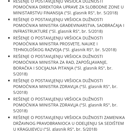
REŠENJE O POSTAVLJENJU VRŠIOCA DUŽNOSTI
POMOĆNIKA DIREKTORA UPRAVE ZA SLOBODNE ZONE U
MINISTARSTVU FINANSIJA ("Sl. glasnik RS", br. 5/2018)
REŠENJE O POSTAVLJENJU VRŠIOCA DUŽNOSTI
POMOĆNIKA MINISTRA GRAĐEVINARSTVA, SAOBRAĆAJA I
INFRASTRUKTURE ("Sl. glasnik RS", br. 5/2018)
REŠENJE O POSTAVLJENJU VRŠIOCA DUŽNOSTI
POMOĆNIKA MINISTRA PROSVETE, NAUKE I
TEHNOLOŠKOG RAZVOJA ("Sl. glasnik RS", br. 5/2018)
REŠENJE O POSTAVLJENJU VRŠIOCA DUŽNOSTI
POMOĆNIKA MINISTRA ZA RAD, ZAPOŠLJAVANJE,
BORAČKA I SOCIJALNA PITANJA ("Sl. glasnik RS", br.
5/2018)
REŠENJE O POSTAVLJENJU VRŠIOCA DUŽNOSTI
POMOĆNIKA MINISTRA ZDRAVLJA ("Sl. glasnik RS", br.
5/2018)
REŠENJE O POSTAVLJENJU VRŠIOCA DUŽNOSTI
POMOĆNIKA MINISTRA ZDRAVLJA ("Sl. glasnik RS", br.
5/2018)
REŠENJE O POSTAVLJENJU VRŠIOCA DUŽNOSTI ZAMENIKA
DRŽAVNOG PRAVOBRANIOCA U ODELJENJU SA SEDIŠTEM
U KRAGUJEVCU ("Sl. glasnik RS", br. 5/2018)