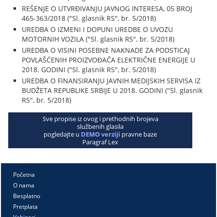
REŠENJE O UTVRĐIVANJU JAVNOG INTERESA, 05 BROJ
465-363/2018 ("Sl. glasnik RS", br. 5/2018)
UREDBA O IZMENI I DOPUNI UREDBE O UVOZU
MOTORNIH VOZILA ("Sl. glasnik RS", br. 5/2018)
UREDBA O VISINI POSEBNE NAKNADE ZA PODSTICAJ
POVLAŠĆENIH PROIZVOĐAČA ELEKTRIČNE ENERGIJE U
2018. GODINI ("Sl. glasnik RS", br. 5/2018)
UREDBA O FINANSIRANJU JAVNIH MEDIJSKIH SERVISA IZ
BUDŽETA REPUBLIKE SRBIJE U 2018. GODINI ("Sl. glasnik
RS", br. 5/2018)
Sve propise iz ovog i prethodnih brojeva
službenih glasila
pogledajte u
DEMO verziji
pravne baze
Paragraf Lex
Početna
O nama
Besplatno
Pretplata