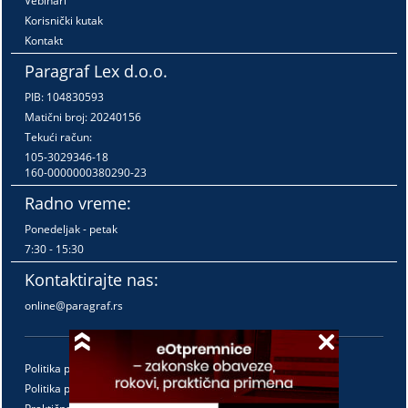
Vebinari
Korisnički kutak
Kontakt
Paragraf Lex d.o.o.
PIB: 104830593
Matični broj: 20240156
Tekući račun:
105-3029346-18
160-0000000380290-23
Radno vreme:
Ponedeljak - petak
7:30 - 15:30
Kontaktirajte nas:
online@paragraf.rs
Politika privatnosti
Politika pružanja usluga