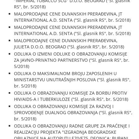
"IMPERIAL TOBACCO SCG" D.O.O. BEOGRAD ("Sl. glasnik
RS", br. 5/2018)
MALOPRODAJNE CENE DUVANSKIH PRERAĐEVINA, JT
INTERNATIONAL A.D. SENTA ("Sl. glasnik RS", br. 5/2018)
MALOPRODAJNE CENE DUVANSKIH PRERAĐEVINA, JT
INTERNATIONAL A.D. SENTA ("Sl. glasnik RS", br. 5/2018)
MALOPRODAJNE CENE DUVANSKIH PRERAĐEVINA,
JULIETA D.O.O. BEOGRAD ("Sl. glasnik RS", br. 5/2018)
ODLUKA O IZMENI ODLUKE O OBRAZOVANJU KOMISIJE
ZA JAVNO-PRIVATNO PARTNERSTVO ("Sl. glasnik RS", br.
5/2018)
ODLUKA O MAKSIMALNOM BROJU ZAPOSLENIH U
MINISTARSTVU UNUTRAŠNJIH POSLOVA ("Sl. glasnik RS",
br. 5/2018)
ODLUKA O OBRAZOVANJU KOMISIJE ZA BORBU PROTIV
HIV/AIDS-A I TUBERKULOZE ("Sl. glasnik RS", br. 5/2018)
ODLUKA O OBRAZOVANJU KOMISIJE ZA RAZVOJ I
SPROVOĐENJE DUALNOG OBRAZOVANJA ("Sl. glasnik RS",
br. 5/2018)
ODLUKA O OBRAZOVANJU RADNE GRUPE ZA PRAĆENJE I
REALIZACIJU PROJEKTA "IZGRADNJA BEOGRADSKE
OBILAZNICE NA AUTOPUTU E70/E75, DEONICA: BUBANJ