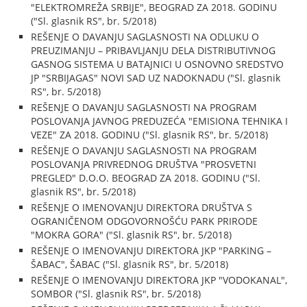
"ELEKTROMREŽA SRBIJE", BEOGRAD ZA 2018. GODINU
("Sl. glasnik RS", br. 5/2018)
REŠENJE O DAVANJU SAGLASNOSTI NA ODLUKU O
PREUZIMANJU – PRIBAVLJANJU DELA DISTRIBUTIVNOG
GASNOG SISTEMA U BATAJNICI U OSNOVNO SREDSTVO
JP "SRBIJAGAS" NOVI SAD UZ NADOKNADU ("Sl. glasnik
RS", br. 5/2018)
REŠENJE O DAVANJU SAGLASNOSTI NA PROGRAM
POSLOVANJA JAVNOG PREDUZEĆA "EMISIONA TEHNIKA I
VEZE" ZA 2018. GODINU ("Sl. glasnik RS", br. 5/2018)
REŠENJE O DAVANJU SAGLASNOSTI NA PROGRAM
POSLOVANJA PRIVREDNOG DRUŠTVA "PROSVETNI
PREGLED" D.O.O. BEOGRAD ZA 2018. GODINU ("Sl.
glasnik RS", br. 5/2018)
REŠENJE O IMENOVANJU DIREKTORA DRUŠTVA S
OGRANIČENOM ODGOVORNOŠĆU PARK PRIRODE
"MOKRA GORA" ("Sl. glasnik RS", br. 5/2018)
REŠENJE O IMENOVANJU DIREKTORA JKP "PARKING –
ŠABAC", ŠABAC ("Sl. glasnik RS", br. 5/2018)
REŠENJE O IMENOVANJU DIREKTORA JKP "VODOKANAL",
SOMBOR ("Sl. glasnik RS", br. 5/2018)