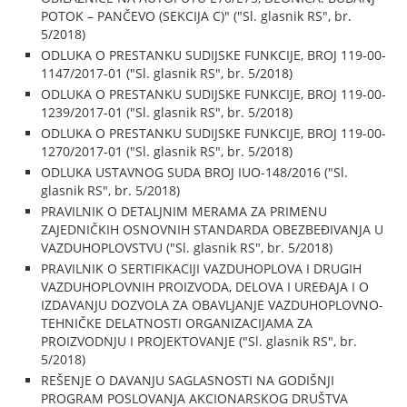
POTOK – PANČEVO (SEKCIJA C)" ("Sl. glasnik RS", br.
5/2018)
ODLUKA O PRESTANKU SUDIJSKE FUNKCIJE, BROJ 119-00-
1147/2017-01 ("Sl. glasnik RS", br. 5/2018)
ODLUKA O PRESTANKU SUDIJSKE FUNKCIJE, BROJ 119-00-
1239/2017-01 ("Sl. glasnik RS", br. 5/2018)
ODLUKA O PRESTANKU SUDIJSKE FUNKCIJE, BROJ 119-00-
1270/2017-01 ("Sl. glasnik RS", br. 5/2018)
ODLUKA USTAVNOG SUDA BROJ IUO-148/2016 ("Sl.
glasnik RS", br. 5/2018)
PRAVILNIK O DETALJNIM MERAMA ZA PRIMENU
ZAJEDNIČKIH OSNOVNIH STANDARDA OBEZBEĐIVANJA U
VAZDUHOPLOVSTVU ("Sl. glasnik RS", br. 5/2018)
PRAVILNIK O SERTIFIKACIJI VAZDUHOPLOVA I DRUGIH
VAZDUHOPLOVNIH PROIZVODA, DELOVA I UREĐAJA I O
IZDAVANJU DOZVOLA ZA OBAVLJANJE VAZDUHOPLOVNO-
TEHNIČKE DELATNOSTI ORGANIZACIJAMA ZA
PROIZVODNJU I PROJEKTOVANJE ("Sl. glasnik RS", br.
5/2018)
REŠENJE O DAVANJU SAGLASNOSTI NA GODIŠNJI
PROGRAM POSLOVANJA AKCIONARSKOG DRUŠTVA