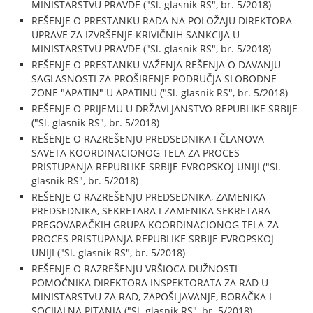
MINISTARSTVU PRAVDE ("Sl. glasnik RS", br. 5/2018)
REŠENJE O PRESTANKU RADA NA POLOŽAJU DIREKTORA
UPRAVE ZA IZVRŠENJE KRIVIČNIH SANKCIJA U
MINISTARSTVU PRAVDE ("Sl. glasnik RS", br. 5/2018)
REŠENJE O PRESTANKU VAŽENJA REŠENJA O DAVANJU
SAGLASNOSTI ZA PROŠIRENJE PODRUČJA SLOBODNE
ZONE "APATIN" U APATINU ("Sl. glasnik RS", br. 5/2018)
REŠENJE O PRIJEMU U DRŽAVLJANSTVO REPUBLIKE SRBIJE
("Sl. glasnik RS", br. 5/2018)
REŠENJE O RAZREŠENJU PREDSEDNIKA I ČLANOVA
SAVETA KOORDINACIONOG TELA ZA PROCES
PRISTUPANJA REPUBLIKE SRBIJE EVROPSKOJ UNIJI ("Sl.
glasnik RS", br. 5/2018)
REŠENJE O RAZREŠENJU PREDSEDNIKA, ZAMENIKA
PREDSEDNIKA, SEKRETARA I ZAMENIKA SEKRETARA
PREGOVARAČKIH GRUPA KOORDINACIONOG TELA ZA
PROCES PRISTUPANJA REPUBLIKE SRBIJE EVROPSKOJ
UNIJI ("Sl. glasnik RS", br. 5/2018)
REŠENJE O RAZREŠENJU VRŠIOCA DUŽNOSTI
POMOĆNIKA DIREKTORA INSPEKTORATA ZA RAD U
MINISTARSTVU ZA RAD, ZAPOŠLJAVANJE, BORAČKA I
SOCIJALNA PITANJA ("Sl. glasnik RS", br. 5/2018)