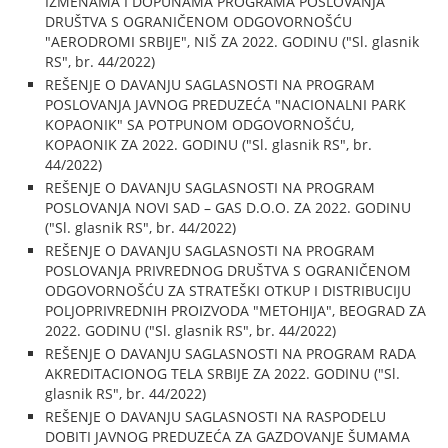
IZMENAMA I DOPUNAMA PROGRAMA POSLOVANJA
DRUŠTVA S OGRANIČENOM ODGOVORNOŠĆU
"AERODROMI SRBIJE", NIŠ ZA 2022. GODINU ("Sl. glasnik
RS", br. 44/2022)
REŠENJE O DAVANJU SAGLASNOSTI NA PROGRAM
POSLOVANJA JAVNOG PREDUZEĆA "NACIONALNI PARK
KOPAONIK" SA POTPUNOM ODGOVORNOŠĆU,
KOPAONIK ZA 2022. GODINU ("Sl. glasnik RS", br.
44/2022)
REŠENJE O DAVANJU SAGLASNOSTI NA PROGRAM
POSLOVANJA NOVI SAD – GAS D.O.O. ZA 2022. GODINU
("Sl. glasnik RS", br. 44/2022)
REŠENJE O DAVANJU SAGLASNOSTI NA PROGRAM
POSLOVANJA PRIVREDNOG DRUŠTVA S OGRANIČENOM
ODGOVORNOŠĆU ZA STRATEŠKI OTKUP I DISTRIBUCIJU
POLJOPRIVREDNIH PROIZVODA "METOHIJA", BEOGRAD ZA
2022. GODINU ("Sl. glasnik RS", br. 44/2022)
REŠENJE O DAVANJU SAGLASNOSTI NA PROGRAM RADA
AKREDITACIONOG TELA SRBIJE ZA 2022. GODINU ("Sl.
glasnik RS", br. 44/2022)
REŠENJE O DAVANJU SAGLASNOSTI NA RASPODELU
DOBITI JAVNOG PREDUZEĆA ZA GAZDOVANJE ŠUMAMA