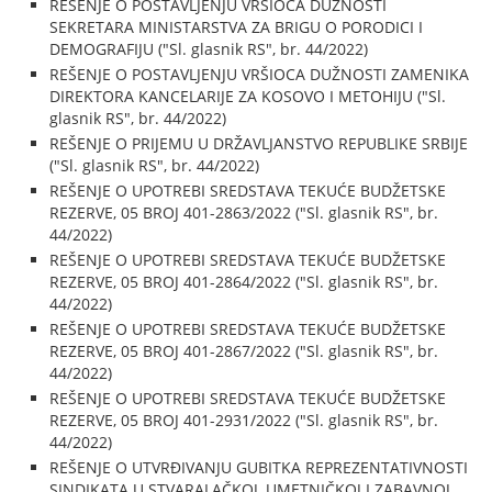
REŠENJE O POSTAVLJENJU VRŠIOCA DUŽNOSTI
SEKRETARA MINISTARSTVA ZA BRIGU O PORODICI I
DEMOGRAFIJU ("Sl. glasnik RS", br. 44/2022)
REŠENJE O POSTAVLJENJU VRŠIOCA DUŽNOSTI ZAMENIKA
DIREKTORA KANCELARIJE ZA KOSOVO I METOHIJU ("Sl.
glasnik RS", br. 44/2022)
REŠENJE O PRIJEMU U DRŽAVLJANSTVO REPUBLIKE SRBIJE
("Sl. glasnik RS", br. 44/2022)
REŠENJE O UPOTREBI SREDSTAVA TEKUĆE BUDŽETSKE
REZERVE, 05 BROJ 401-2863/2022 ("Sl. glasnik RS", br.
44/2022)
REŠENJE O UPOTREBI SREDSTAVA TEKUĆE BUDŽETSKE
REZERVE, 05 BROJ 401-2864/2022 ("Sl. glasnik RS", br.
44/2022)
REŠENJE O UPOTREBI SREDSTAVA TEKUĆE BUDŽETSKE
REZERVE, 05 BROJ 401-2867/2022 ("Sl. glasnik RS", br.
44/2022)
REŠENJE O UPOTREBI SREDSTAVA TEKUĆE BUDŽETSKE
REZERVE, 05 BROJ 401-2931/2022 ("Sl. glasnik RS", br.
44/2022)
REŠENJE O UTVRĐIVANJU GUBITKA REPREZENTATIVNOSTI
SINDIKATA U STVARALAČKOJ, UMETNIČKOJ I ZABAVNOJ