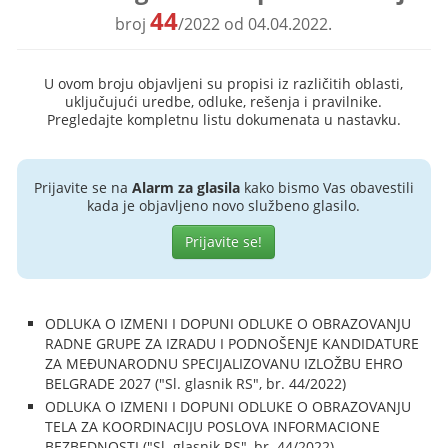
44
broj
/2022 od 04.04.2022.
U ovom broju objavljeni su propisi iz različitih oblasti,
uključujući uredbe, odluke, rešenja i pravilnike.
Pregledajte kompletnu listu dokumenata u nastavku.
Prijavite se na
Alarm za glasila
kako bismo Vas obavestili
kada je objavljeno novo službeno glasilo.
Prijavite se!
ODLUKA O IZMENI I DOPUNI ODLUKE O OBRAZOVANJU
RADNE GRUPE ZA IZRADU I PODNOŠENJE KANDIDATURE
ZA MEĐUNARODNU SPECIJALIZOVANU IZLOŽBU EHRO
BELGRADE 2027 ("Sl. glasnik RS", br. 44/2022)
ODLUKA O IZMENI I DOPUNI ODLUKE O OBRAZOVANJU
TELA ZA KOORDINACIJU POSLOVA INFORMACIONE
BEZBEDNOSTI ("Sl. glasnik RS", br. 44/2022)