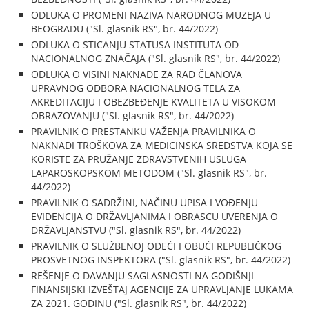
ODLUKA O PROMENI NAZIVA NARODNOG MUZEJA U
BEOGRADU ("Sl. glasnik RS", br. 44/2022)
ODLUKA O STICANJU STATUSA INSTITUTA OD
NACIONALNOG ZNAČAJA ("Sl. glasnik RS", br. 44/2022)
ODLUKA O VISINI NAKNADE ZA RAD ČLANOVA
UPRAVNOG ODBORA NACIONALNOG TELA ZA
AKREDITACIJU I OBEZBEĐENJE KVALITETA U VISOKOM
OBRAZOVANJU ("Sl. glasnik RS", br. 44/2022)
PRAVILNIK O PRESTANKU VAŽENJA PRAVILNIKA O
NAKNADI TROŠKOVA ZA MEDICINSKA SREDSTVA KOJA SE
KORISTE ZA PRUŽANJE ZDRAVSTVENIH USLUGA
LAPAROSKOPSKOM METODOM ("Sl. glasnik RS", br.
44/2022)
PRAVILNIK O SADRŽINI, NAČINU UPISA I VOĐENJU
EVIDENCIJA O DRŽAVLJANIMA I OBRASCU UVERENJA O
DRŽAVLJANSTVU ("Sl. glasnik RS", br. 44/2022)
PRAVILNIK O SLUŽBENOJ ODEĆI I OBUĆI REPUBLIČKOG
PROSVETNOG INSPEKTORA ("Sl. glasnik RS", br. 44/2022)
REŠENJE O DAVANJU SAGLASNOSTI NA GODIŠNJI
FINANSIJSKI IZVEŠTAJ AGENCIJE ZA UPRAVLJANJE LUKAMA
ZA 2021. GODINU ("Sl. glasnik RS", br. 44/2022)