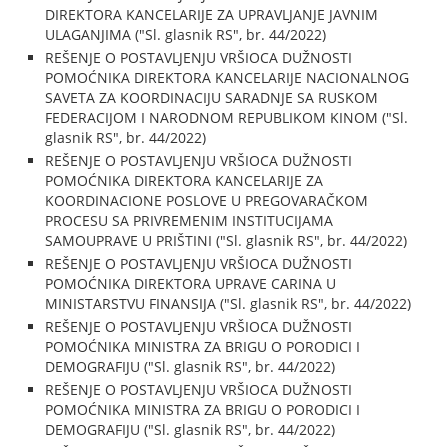
DIREKTORA KANCELARIJE ZA UPRAVLJANJE JAVNIM
ULAGANJIMA ("Sl. glasnik RS", br. 44/2022)
REŠENJE O POSTAVLJENJU VRŠIOCA DUŽNOSTI
POMOĆNIKA DIREKTORA KANCELARIJE NACIONALNOG
SAVETA ZA KOORDINACIJU SARADNJE SA RUSKOM
FEDERACIJOM I NARODNOM REPUBLIKOM KINOM ("Sl.
glasnik RS", br. 44/2022)
REŠENJE O POSTAVLJENJU VRŠIOCA DUŽNOSTI
POMOĆNIKA DIREKTORA KANCELARIJE ZA
KOORDINACIONE POSLOVE U PREGOVARAČKOM
PROCESU SA PRIVREMENIM INSTITUCIJAMA
SAMOUPRAVE U PRIŠTINI ("Sl. glasnik RS", br. 44/2022)
REŠENJE O POSTAVLJENJU VRŠIOCA DUŽNOSTI
POMOĆNIKA DIREKTORA UPRAVE CARINA U
MINISTARSTVU FINANSIJA ("Sl. glasnik RS", br. 44/2022)
REŠENJE O POSTAVLJENJU VRŠIOCA DUŽNOSTI
POMOĆNIKA MINISTRA ZA BRIGU O PORODICI I
DEMOGRAFIJU ("Sl. glasnik RS", br. 44/2022)
REŠENJE O POSTAVLJENJU VRŠIOCA DUŽNOSTI
POMOĆNIKA MINISTRA ZA BRIGU O PORODICI I
DEMOGRAFIJU ("Sl. glasnik RS", br. 44/2022)