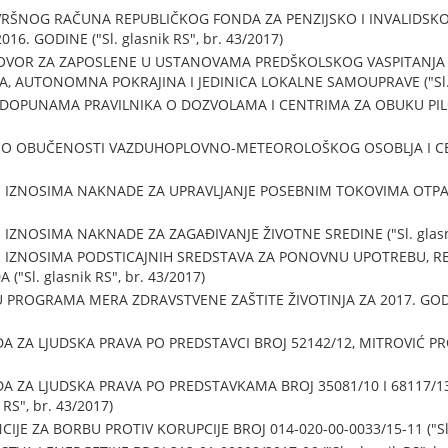
RŠNOG RAČUNA REPUBLIČKOG FONDA ZA PENZIJSKO I INVALIDSKO 
6. GODINE ("Sl. glasnik RS", br. 43/2017)
VOR ZA ZAPOSLENE U USTANOVAMA PREDŠKOLSKOG VASPITANJA I 
A, AUTONOMNA POKRAJINA I JEDINICA LOKALNE SAMOUPRAVE ("Sl. gl
 DOPUNAMA PRAVILNIKA O DOZVOLAMA I CENTRIMA ZA OBUKU PILO
 O OBUČENOSTI VAZDUHOPLOVNO-METEOROLOŠKOG OSOBLJA I CEN
IZNOSIMA NAKNADE ZA UPRAVLJANJE POSEBNIM TOKOVIMA OTPADA (
IZNOSIMA NAKNADE ZA ZAGAĐIVANJE ŽIVOTNE SREDINE ("Sl. glasnik
 IZNOSIMA PODSTICAJNIH SREDSTAVA ZA PONOVNU UPOTREBU, RE
"Sl. glasnik RS", br. 43/2017)
 PROGRAMA MERA ZDRAVSTVENE ZAŠTITE ŽIVOTINJA ZA 2017. GODINU 
ZA LJUDSKA PRAVA PO PREDSTAVCI BROJ 52142/12, MITROVIĆ PROTIV
 ZA LJUDSKA PRAVA PO PREDSTAVKAMA BROJ 35081/10 I 68117/1
 RS", br. 43/2017)
JE ZA BORBU PROTIV KORUPCIJE BROJ 014-020-00-0033/15-11 ("Sl. g