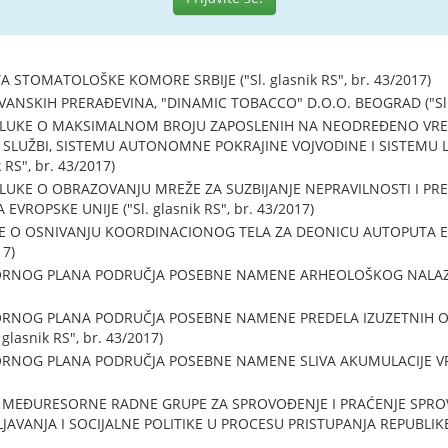
 STOMATOLOŠKE KOMORE SRBIJE ("Sl. glasnik RS", br. 43/2017)
SKIH PRERAĐEVINA, "DINAMIC TOBACCO" D.O.O. BEOGRAD ("Sl. gl
LUKE O MAKSIMALNOM BROJU ZAPOSLENIH NA NEODREĐENO VRE
 SLUŽBI, SISTEMU AUTONOMNE POKRAJINE VOJVODINE I SISTEMU
 RS", br. 43/2017)
KE O OBRAZOVANJU MREŽE ZA SUZBIJANJE NEPRAVILNOSTI I PR
VROPSKE UNIJE ("Sl. glasnik RS", br. 43/2017)
E O OSNIVANJU KOORDINACIONOG TELA ZA DEONICU AUTOPUTA E
17)
ORNOG PLANA PODRUČJA POSEBNE NAMENE ARHEOLOŠKOG NALAZIŠT
ORNOG PLANA PODRUČJA POSEBNE NAMENE PREDELA IZUZETNIH O
lasnik RS", br. 43/2017)
NOG PLANA PODRUČJA POSEBNE NAMENE SLIVA AKUMULACIJE VRUTCI
 MEĐURESORNE RADNE GRUPE ZA SPROVOĐENJE I PRAĆENJE SPR
AVANJA I SOCIJALNE POLITIKE U PROCESU PRISTUPANJA REPUBLIKE S