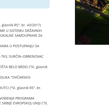
asnik RS", br. 43/2017)
ME U SISTEMU DRŽAVNIH
 LOKALNE SAMOUPRAVE ZA
EVARA U POSTUPANJU SA
-763, SURČIN–OBRENOVAC
A BELO BRDO ("Sl. glasnik
DLIKA "OVČARSKO-
 ("Sl. glasnik RS", br.
OVOĐENJA PROGRAMA
RBIJE EVROPSKOJ UNIJI ("Sl.