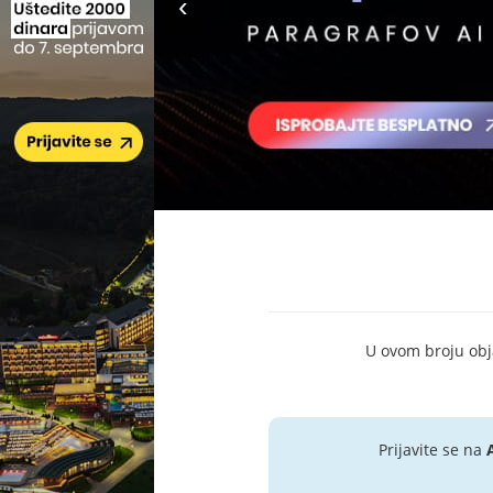
U ovom broju objav
Prijavite se na