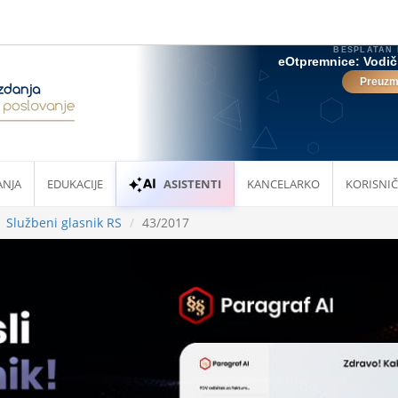
ANJA
EDUKACIJE
ASISTENTI
KANCELARKO
KORISNIČ
Službeni glasnik RS
43/2017