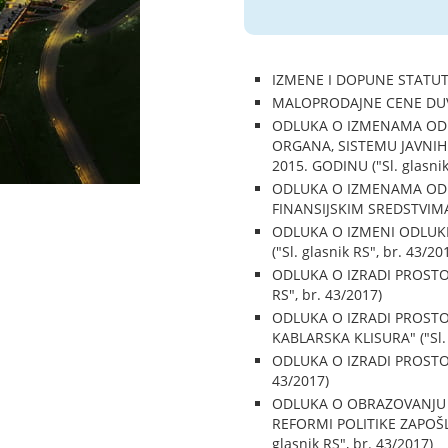
IZMENE I DOPUNE STATUTA
MALOPRODAJNE CENE DUVAN
ODLUKA O IZMENAMA OD
ORGANA, SISTEMU JAVNIH
2015. GODINU ("Sl. glasnik
ODLUKA O IZMENAMA ODLU
FINANSIJSKIM SREDSTVIMA E
ODLUKA O IZMENI ODLUK
("Sl. glasnik RS", br. 43/20
ODLUKA O IZRADI PROST
RS", br. 43/2017)
ODLUKA O IZRADI PROST
KABLARSKA KLISURA" ("Sl. g
ODLUKA O IZRADI PROSTOR
43/2017)
ODLUKA O OBRAZOVANJU
REFORMI POLITIKE ZAPOŠLJ
glasnik RS", br. 43/2017)