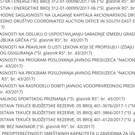
VA I ENERGETIKE BROJ 312-01-00098/2017-06 ("Sl. glasnik RS", br
VA I ENERGETIKE BROJ 312-01-00099/2017-06 ("Sl. glasnik RS", br
THODNE SAGLASNOSTI NA ULAGANJE KAPITALA AKCIONARSKOG DR
VREDNO DRUŠTVO COORDINATED AUCTION OFFICE IN SOUTH EAST 
17)
LASNOSTI NA ODLUKU O USPOSTAVLJANJU SARADNJE IZMEĐU GRAD
BLIKA GRČKA ("Sl. glasnik RS", br. 43/2017)
SNOSTI NA PRAVILNIK O LISTI LEKOVA KOJI SE PROPISUJU I IZDAJ
OSIGURANJA ("Sl. glasnik RS", br. 43/2017)
LASNOSTI NA PROGRAM POSLOVANJA JAVNOG PREDUZEĆA "NACIONA
br. 43/2017)
LASNOSTI NA PROGRAM POSLOVANJA JAVNOG PREDUZEĆA "NACION
 RS", br. 43/2017)
ASNOSTI NA RASPODELU DOBITI JAVNOG VODOPRIVREDNOG PREDUZ
br. 43/2017)
ALNOG SPORTSKOG PRIZNANJA ("Sl. glasnik RS", br. 43/2017)
TAVA TEKUĆE BUDŽETSKE REZERVE, 05 BROJ 401-3676/2017-1 ("Sl. g
TAVA TEKUĆE BUDŽETSKE REZERVE, 05 BROJ 401-3866/2017 ("Sl. gla
TAVA TEKUĆE BUDŽETSKE REZERVE, 05 BROJ 401-4120/2017 ("Sl. gla
 BEZ NAKNADE ("Sl. glasnik RS", br. 43/2017)
E PREOPTEREĆENOSTI SMEŠTAJNIH KAPACITETA U ZAVODIMA ZA IZV