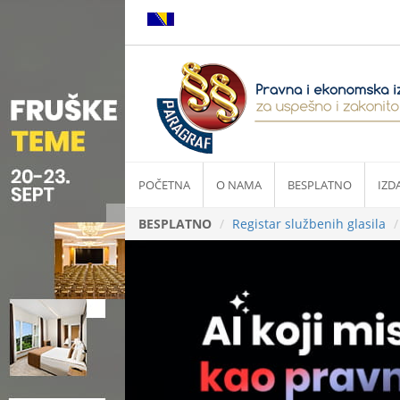
POČETNA
O NAMA
BESPLATNO
IZD
BESPLATNO
Registar službenih glasila