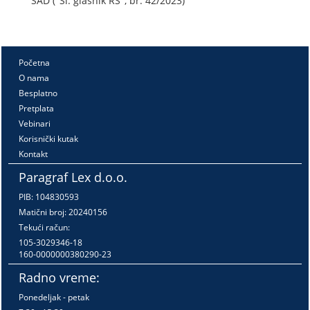
SAD ("Sl. glasnik RS", br. 42/2023)
Početna
O nama
Besplatno
Pretplata
Vebinari
Korisnički kutak
Kontakt
Paragraf Lex d.o.o.
PIB: 104830593
Matični broj: 20240156
Tekući račun:
105-3029346-18
160-0000000380290-23
Radno vreme:
Ponedeljak - petak