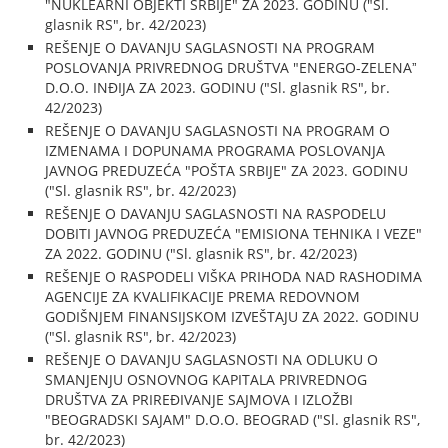
"NUKLEARNI OBJEKTI SRBIJE" ZA 2023. GODINU ("Sl.
glasnik RS", br. 42/2023)
REŠENJE O DAVANJU SAGLASNOSTI NA PROGRAM
POSLOVANJA PRIVREDNOG DRUŠTVA "ENERGO-ZELENAˮ
D.O.O. INĐIJA ZA 2023. GODINU ("Sl. glasnik RS", br.
42/2023)
REŠENJE O DAVANJU SAGLASNOSTI NA PROGRAM O
IZMENAMA I DOPUNAMA PROGRAMA POSLOVANJA
JAVNOG PREDUZEĆA "POŠTA SRBIJE" ZA 2023. GODINU
("Sl. glasnik RS", br. 42/2023)
REŠENJE O DAVANJU SAGLASNOSTI NA RASPODELU
DOBITI JAVNOG PREDUZEĆA "EMISIONA TEHNIKA I VEZE"
ZA 2022. GODINU ("Sl. glasnik RS", br. 42/2023)
REŠENJE O RASPODELI VIŠKA PRIHODA NAD RASHODIMA
AGENCIJE ZA KVALIFIKACIJE PREMA REDOVNOM
GODIŠNJEM FINANSIJSKOM IZVEŠTAJU ZA 2022. GODINU
("Sl. glasnik RS", br. 42/2023)
REŠENJE O DAVANJU SAGLASNOSTI NA ODLUKU O
SMANJENJU OSNOVNOG KAPITALA PRIVREDNOG
DRUŠTVA ZA PRIREĐIVANJE SAJMOVA I IZLOŽBI
"BEOGRADSKI SAJAM" D.O.O. BEOGRAD ("Sl. glasnik RS",
br. 42/2023)