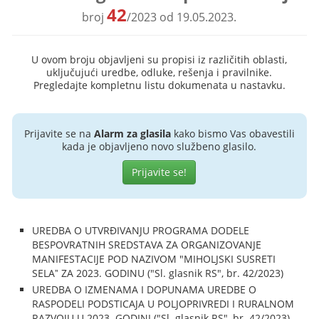
42
broj
/2023 od 19.05.2023.
U ovom broju objavljeni su propisi iz različitih oblasti,
uključujući uredbe, odluke, rešenja i pravilnike.
Pregledajte kompletnu listu dokumenata u nastavku.
Prijavite se na
Alarm za glasila
kako bismo Vas obavestili
kada je objavljeno novo službeno glasilo.
Prijavite se!
UREDBA O UTVRĐIVANJU PROGRAMA DODELE
BESPOVRATNIH SREDSTAVA ZA ORGANIZOVANJE
MANIFESTACIJE POD NAZIVOM "MIHOLJSKI SUSRETI
SELAˮ ZA 2023. GODINU ("Sl. glasnik RS", br. 42/2023)
UREDBA O IZMENAMA I DOPUNAMA UREDBE O
RASPODELI PODSTICAJA U POLJOPRIVREDI I RURALNOM
RAZVOJU U 2023. GODINI ("Sl. glasnik RS", br. 42/2023)