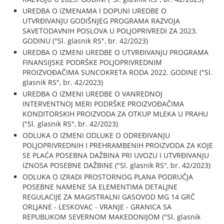
UREDBA O IZMENAMA I DOPUNI UREDBE O
UTVRĐIVANJU GODIŠNJEG PROGRAMA RAZVOJA
SAVETODAVNIH POSLOVA U POLJOPRIVREDI ZA 2023.
GODINU ("Sl. glasnik RS", br. 42/2023)
UREDBA O IZMENI UREDBE O UTVRĐIVANJU PROGRAMA
FINANSIJSKE PODRŠKE POLJOPRIVREDNIM
PROIZVOĐAČIMA SUNCOKRETA RODA 2022. GODINE ("Sl.
glasnik RS", br. 42/2023)
UREDBA O IZMENI UREDBE O VANREDNOJ
INTERVENTNOJ MERI PODRŠKE PROIZVOĐAČIMA
KONDITORSKIH PROIZVODA ZA OTKUP MLEKA U PRAHU
("Sl. glasnik RS", br. 42/2023)
ODLUKA O IZMENI ODLUKE O ODREĐIVANJU
POLJOPRIVREDNIH I PREHRAMBENIH PROIZVODA ZA KOJE
SE PLAĆA POSEBNA DAŽBINA PRI UVOZU I UTVRĐIVANJU
IZNOSA POSEBNE DAŽBINE ("Sl. glasnik RS", br. 42/2023)
ODLUKA O IZRADI PROSTORNOG PLANA PODRUČJA
POSEBNE NAMENE SA ELEMENTIMA DETALJNE
REGULACIJE ZA MAGISTRALNI GASOVOD MG 14 GRČ
ORLJANE - LESKOVAC - VRANJE - GRANICA SA
REPUBLIKOM SEVERNOM MAKEDONIJOM ("Sl. glasnik