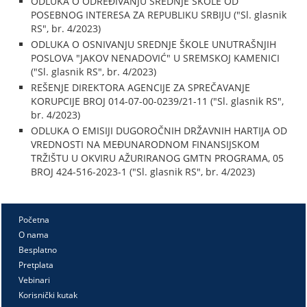
ODLUKA O ODREĐIVANJU SREDNJE ŠKOLE OD
POSEBNOG INTERESA ZA REPUBLIKU SRBIJU ("Sl. glasnik
RS", br. 4/2023)
ODLUKA O OSNIVANJU SREDNJE ŠKOLE UNUTRAŠNJIH
POSLOVA "JAKOV NENADOVIĆ" U SREMSKOJ KAMENICI
("Sl. glasnik RS", br. 4/2023)
REŠENJE DIREKTORA AGENCIJE ZA SPREČAVANJE
KORUPCIJE BROJ 014-07-00-0239/21-11 ("Sl. glasnik RS",
br. 4/2023)
ODLUKA O EMISIJI DUGOROČNIH DRŽAVNIH HARTIJA OD
VREDNOSTI NA MEĐUNARODNOM FINANSIJSKOM
TRŽIŠTU U OKVIRU AŽURIRANOG GMTN PROGRAMA, 05
BROJ 424-516-2023-1 ("Sl. glasnik RS", br. 4/2023)
Početna
O nama
Besplatno
Pretplata
Vebinari
Korisnički kutak