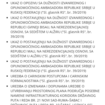
UKAZ O OPOZIVU SA DUŽNOSTI IZVANREDNOG I
OPUNOMOĆENOG AMBASADORA REPUBLIKE SRBIJE U
RUSKOJ FEDERACIJI ("Sl. glasnik RS", br. 39/2019)
UKAZ O POSTAVLJENJU NA DUŽNOST IZVANREDNOG I
OPUNOMOĆENOG AMBASADORA REPUBLIKE SRBIJE U
REPUBLICI GVINEJI BISAU, NA NEREZIDENCIJALNOJ
OSNOVI, SA SEDIŠTEM U ALŽIRU ("Sl. glasnik RS", br.
39/2019)
UKAZ O POSTAVLJENJU NA DUŽNOST IZVANREDNOG I
OPUNOMOĆENOG AMBASADORA REPUBLIKE SRBIJE U
REPUBLICI MALI, NA NEREZIDENCIJALNOJ OSNOVI, SA
SEDIŠTEM U ALŽIRU ("Sl. glasnik RS", br. 39/2019)
UKAZ O POSTAVLJENJU NA DUŽNOST IZVANREDNOG I
OPUNOMOĆENOG AMBASADORA REPUBLIKE SRBIJE U
RUSKOJ FEDERACIJI ("Sl. glasnik RS", br. 39/2019)
UREDBA O CARINSKIM POSTUPCIMA I CARINSKIM
FORMALNOSTIMA ("Sl. glasnik RS", br. 39/2019)
UREDBA O IZMENAMA I DOPUNAMA UREDBE O
UTVRĐIVANJU PROSTORNOG PLANA PODRUČJA POSEBNE
NAMENE INFRASTRUKTURNOG KORIDORA DRŽAVNOG
PUTA I REDA BR. 21 NOVI SAD-RUMA–ŠABAC I
DRŽAVNOG PUTA I REDA BR. 19 ŠABAC–LOZNICA ("Sl.