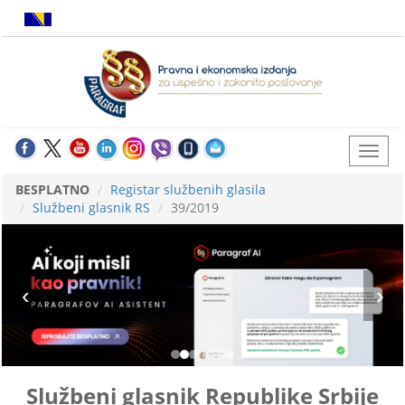
BESPLATNO
Registar službenih glasila
Službeni glasnik RS
39/2019
Službeni glasnik Republike Srbije