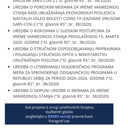
VIRUSOM SARS-COV-2 ("Sl. glasnik RS", br. 38/2020)
UREDBA O PORESKIM MERAMA ZA VREME VANREDNOG
STANJA RADI UBLAŽAVANJA EKONOMSKIH POSLEDICA
NASTALIH USLED BOLESTI COVID-19 IZAZVANE VIRUSOM
SARS-COV-2 ("Sl. glasnik RS", br. 38/2020)
UREDBA O ROKOVIMA U SUDSKIM POSTUPCIMA ZA
VREME VANREDNOG STANJA PROGLAŠENOG 15. MARTA
2020. GODINE ("Sl. glasnik RS", br. 38/2020)
UREDBA O STRUČNOM OSPOSOBLJAVANJU PRIPRAVNIKA
I POLAGANJU STRUČNOG ISPITA U MINISTARSTVU
UNUTRAŠNJIH POSLOVA ("Sl. glasnik RS", br. 38/2020)
UREDBA O UTVRĐIVANJU DUGOROČNOG PROGRAMA
MERA ZA SPROVOĐENJE ODGAJIVAČKOG PROGRAMA U
REPUBLICI SRBIJI ZA PERIOD 2020–2024. GODINE ("Sl.
glasnik RS", br. 38/2020)
UREDBA O DOPUNI UREDBE O MERAMA ZA VREME
VANREDNOG STANJA ("Sl. glasnik RS", br. 38/2020)
Sve propise iz ovog i prethodnih brojeva
službenih glasila
pogledajte u
DEMO verziji
pravne baze
Paragraf Lex