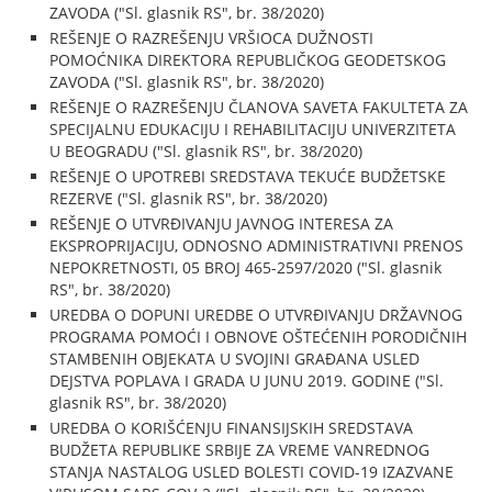
ZAVODA ("Sl. glasnik RS", br. 38/2020)
REŠENJE O RAZREŠENJU VRŠIOCA DUŽNOSTI
POMOĆNIKA DIREKTORA REPUBLIČKOG GEODETSKOG
ZAVODA ("Sl. glasnik RS", br. 38/2020)
REŠENJE O RAZREŠENJU ČLANOVA SAVETA FAKULTETA ZA
SPECIJALNU EDUKACIJU I REHABILITACIJU UNIVERZITETA
U BEOGRADU ("Sl. glasnik RS", br. 38/2020)
REŠENJE O UPOTREBI SREDSTAVA TEKUĆE BUDŽETSKE
REZERVE ("Sl. glasnik RS", br. 38/2020)
REŠENJE O UTVRĐIVANJU JAVNOG INTERESA ZA
EKSPROPRIJACIJU, ODNOSNO ADMINISTRATIVNI PRENOS
NEPOKRETNOSTI, 05 BROJ 465-2597/2020 ("Sl. glasnik
RS", br. 38/2020)
UREDBA O DOPUNI UREDBE O UTVRĐIVANJU DRŽAVNOG
PROGRAMA POMOĆI I OBNOVE OŠTEĆENIH PORODIČNIH
STAMBENIH OBJEKATA U SVOJINI GRAĐANA USLED
DEJSTVA POPLAVA I GRADA U JUNU 2019. GODINE ("Sl.
glasnik RS", br. 38/2020)
UREDBA O KORIŠĆENJU FINANSIJSKIH SREDSTAVA
BUDŽETA REPUBLIKE SRBIJE ZA VREME VANREDNOG
STANJA NASTALOG USLED BOLESTI COVID-19 IZAZVANE