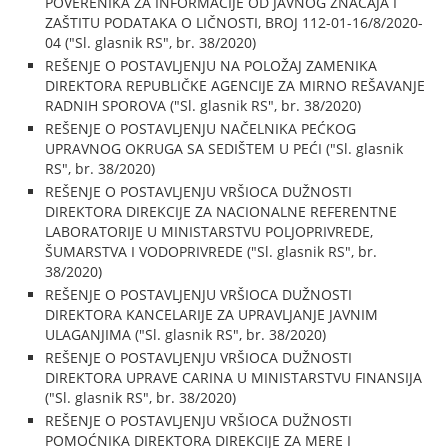
POVERENIKA ZA INFORMACIJE OD JAVNOG ZNAČAJA I
ZAŠTITU PODATAKA O LIČNOSTI, BROJ 112-01-16/8/2020-
04 ("Sl. glasnik RS", br. 38/2020)
REŠENJE O POSTAVLJENJU NA POLOŽAJ ZAMENIKA
DIREKTORA REPUBLIČKE AGENCIJE ZA MIRNO REŠAVANJE
RADNIH SPOROVA ("Sl. glasnik RS", br. 38/2020)
REŠENJE O POSTAVLJENJU NAČELNIKA PEĆKOG
UPRAVNOG OKRUGA SA SEDIŠTEM U PEĆI ("Sl. glasnik
RS", br. 38/2020)
REŠENJE O POSTAVLJENJU VRŠIOCA DUŽNOSTI
DIREKTORA DIREKCIJE ZA NACIONALNE REFERENTNE
LABORATORIJE U MINISTARSTVU POLJOPRIVREDE,
ŠUMARSTVA I VODOPRIVREDE ("Sl. glasnik RS", br.
38/2020)
REŠENJE O POSTAVLJENJU VRŠIOCA DUŽNOSTI
DIREKTORA KANCELARIJE ZA UPRAVLJANJE JAVNIM
ULAGANJIMA ("Sl. glasnik RS", br. 38/2020)
REŠENJE O POSTAVLJENJU VRŠIOCA DUŽNOSTI
DIREKTORA UPRAVE CARINA U MINISTARSTVU FINANSIJA
("Sl. glasnik RS", br. 38/2020)
REŠENJE O POSTAVLJENJU VRŠIOCA DUŽNOSTI
POMOĆNIKA DIREKTORA DIREKCIJE ZA MERE I