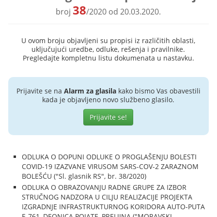
38
broj
/2020 od 20.03.2020.
U ovom broju objavljeni su propisi iz različitih oblasti,
uključujući uredbe, odluke, rešenja i pravilnike.
Pregledajte kompletnu listu dokumenata u nastavku.
Prijavite se na
Alarm za glasila
kako bismo Vas obavestili
kada je objavljeno novo službeno glasilo.
Prijavite se!
ODLUKA O DOPUNI ODLUKE O PROGLAŠENJU BOLESTI
COVID-19 IZAZVANE VIRUSOM SARS-COV-2 ZARAZNOM
BOLEŠĆU ("Sl. glasnik RS", br. 38/2020)
ODLUKA O OBRAZOVANJU RADNE GRUPE ZA IZBOR
STRUČNOG NADZORA U CILJU REALIZACIJE PROJEKTA
IZGRADNJE INFRASTRUKTURNOG KORIDORA AUTO-PUTA
E-761, DEONICA POJATE–PRELJINA ("MORAVSKI