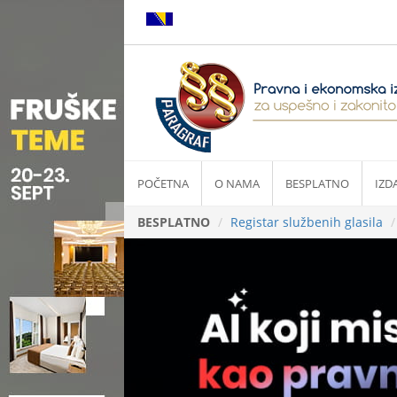
POČETNA
O NAMA
BESPLATNO
IZD
BESPLATNO
Registar službenih glasila