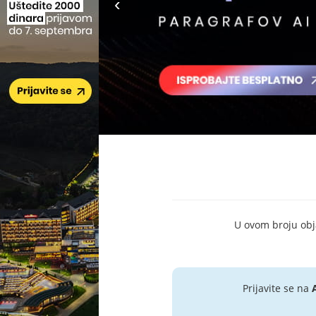
U ovom broju objav
Prijavite se na