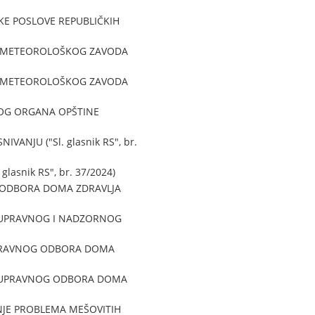
KE POSLOVE REPUBLIČKIH
ROMETEOROLOŠKOG ZAVODA
ROMETEOROLOŠKOG ZAVODA
NOG ORGANA OPŠTINE
NJU ("Sl. glasnik RS", br.
snik RS", br. 37/2024)
 ODBORA DOMA ZDRAVLJA
A UPRAVNOG I NADZORNOG
UPRAVNOG ODBORA DOMA
A UPRAVNOG ODBORA DOMA
NJE PROBLEMA MEŠOVITIH