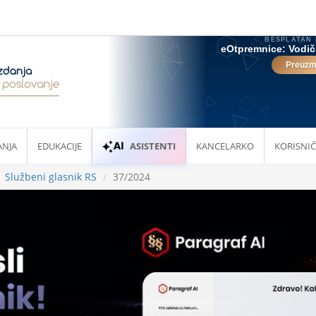
ANJA
EDUKACIJE
ASISTENTI
KANCELARKO
KORISNIČ
Službeni glasnik RS
37/2024