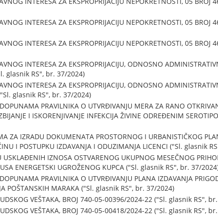
VNOG INTERESA ZA EKSPROPRIJACIJU NEPOKRETNOSTI, 05 BROJ 465-3
VNOG INTERESA ZA EKSPROPRIJACIJU NEPOKRETNOSTI, 05 BROJ 465-3
VNOG INTERESA ZA EKSPROPRIJACIJU NEPOKRETNOSTI, 05 BROJ 465-3
JAVNOG INTERESA ZA EKSPROPRIJACIJU, ODNOSNO ADMINISTRATI
. glasnik RS", br. 37/2024)
JAVNOG INTERESA ZA EKSPROPRIJACIJU, ODNOSNO ADMINISTRATI
Sl. glasnik RS", br. 37/2024)
 DOPUNAMA PRAVILNIKA O UTVRĐIVANJU MERA ZA RANO OTKRIVANJ
ZBIJANJE I ISKORENJIVANJE INFEKCIJA ŽIVINE ODREĐENIM SEROTIP
IMA ZA IZRADU DOKUMENATA PROSTORNOG I URBANISTIČKOG PLAN
INU I POSTUPKU IZDAVANJA I ODUZIMANJA LICENCI ("Sl. glasnik RS",
JU USKLAĐENIH IZNOSA OSTVARENOG UKUPNOG MESEČNOG PRIHO
USA ENERGETSKI UGROŽENOG KUPCA ("Sl. glasnik RS", br. 37/2024
 DOPUNAMA PRAVILNIKA O UTVRĐIVANJU PLANA IZDAVANJA PRIGO
POŠTANSKIH MARAKA ("Sl. glasnik RS", br. 37/2024)
SKOG VEŠTAKA, BROJ 740-05-00396/2024-22 ("Sl. glasnik RS", br.
SKOG VEŠTAKA, BROJ 740-05-00418/2024-22 ("Sl. glasnik RS", br.