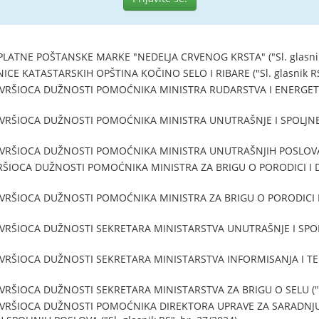
ATNE POŠTANSKE MARKE "NEDELJA CRVENOG KRSTA" ("Sl. glasnik R
E KATASTARSKIH OPŠTINA KOČINO SELO I RIBARE ("Sl. glasnik RS"
VRŠIOCA DUŽNOSTI POMOĆNIKA MINISTRA RUDARSTVA I ENERGETIKE (
VRŠIOCA DUŽNOSTI POMOĆNIKA MINISTRA UNUTRAŠNJE I SPOLJNE TR
VRŠIOCA DUŽNOSTI POMOĆNIKA MINISTRA UNUTRAŠNJIH POSLOVA ("Sl
ŠIOCA DUŽNOSTI POMOĆNIKA MINISTRA ZA BRIGU O PORODICI I DEM
VRŠIOCA DUŽNOSTI POMOĆNIKA MINISTRA ZA BRIGU O PORODICI I D
VRŠIOCA DUŽNOSTI SEKRETARA MINISTARSTVA UNUTRAŠNJE I SPOLJN
VRŠIOCA DUŽNOSTI SEKRETARA MINISTARSTVA INFORMISANJA I TELE
RŠIOCA DUŽNOSTI SEKRETARA MINISTARSTVA ZA BRIGU O SELU ("Sl. 
 VRŠIOCA DUŽNOSTI POMOĆNIKA DIREKTORA UPRAVE ZA SARADNJU