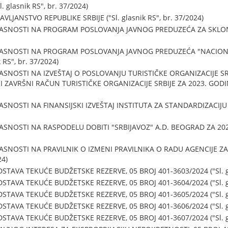
glasnik RS", br. 37/2024)
LJANSTVO REPUBLIKE SRBIJE ("Sl. glasnik RS", br. 37/2024)
ASNOSTI NA PROGRAM POSLOVANJA JAVNOG PREDUZEĆA ZA SKLONIŠ
LASNOSTI NA PROGRAM POSLOVANJA JAVNOG PREDUZEĆA "NACION
 RS", br. 37/2024)
SNOSTI NA IZVEŠTAJ O POSLOVANJU TURISTIČKE ORGANIZACIJE SRB
ZAVRŠNI RAČUN TURISTIČKE ORGANIZACIJE SRBIJE ZA 2023. GODINU (
SNOSTI NA FINANSIJSKI IZVEŠTAJ INSTITUTA ZA STANDARDIZACIJU S
SNOSTI NA RASPODELU DOBITI "SRBIJAVOZ" A.D. BEOGRAD ZA 2023. 
ASNOSTI NA PRAVILNIK O IZMENI PRAVILNIKA O RADU AGENCIJE 
24)
TAVA TEKUĆE BUDŽETSKE REZERVE, 05 BROJ 401-3603/2024 ("Sl. gla
TAVA TEKUĆE BUDŽETSKE REZERVE, 05 BROJ 401-3604/2024 ("Sl. gla
TAVA TEKUĆE BUDŽETSKE REZERVE, 05 BROJ 401-3605/2024 ("Sl. gla
TAVA TEKUĆE BUDŽETSKE REZERVE, 05 BROJ 401-3606/2024 ("Sl. gla
TAVA TEKUĆE BUDŽETSKE REZERVE, 05 BROJ 401-3607/2024 ("Sl. gla