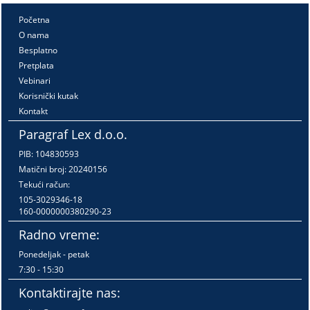
Početna
O nama
Besplatno
Pretplata
Vebinari
Korisnički kutak
Kontakt
Paragraf Lex d.o.o.
PIB: 104830593
Matični broj: 20240156
Tekući račun:
105-3029346-18
160-0000000380290-23
Radno vreme:
Ponedeljak - petak
7:30 - 15:30
Kontaktirajte nas: