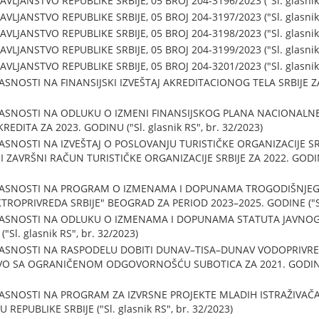
LJANSTVO REPUBLIKE SRBIJE, 05 BROJ 204-3196/2023 ("Sl. glasnik 
LJANSTVO REPUBLIKE SRBIJE, 05 BROJ 204-3197/2023 ("Sl. glasnik 
LJANSTVO REPUBLIKE SRBIJE, 05 BROJ 204-3198/2023 ("Sl. glasnik 
LJANSTVO REPUBLIKE SRBIJE, 05 BROJ 204-3199/2023 ("Sl. glasnik 
LJANSTVO REPUBLIKE SRBIJE, 05 BROJ 204-3201/2023 ("Sl. glasnik 
SNOSTI NA FINANSIJSKI IZVEŠTAJ AKREDITACIONOG TELA SRBIJE ZA 
ASNOSTI NA ODLUKU O IZMENI FINANSIJSKOG PLANA NACIONALNE
DITA ZA 2023. GODINU ("Sl. glasnik RS", br. 32/2023)
SNOSTI NA IZVEŠTAJ O POSLOVANJU TURISTIČKE ORGANIZACIJE SRB
ZAVRŠNI RAČUN TURISTIČKE ORGANIZACIJE SRBIJE ZA 2022. GODINU (
LASNOSTI NA PROGRAM O IZMENAMA I DOPUNAMA TROGODIŠNJE
OPRIVREDA SRBIJE" BEOGRAD ZA PERIOD 2023–2025. GODINE ("Sl. g
LASNOSTI NA ODLUKU O IZMENAMA I DOPUNAMA STATUTA JAVN
Sl. glasnik RS", br. 32/2023)
LASNOSTI NA RASPODELU DOBITI DUNAV–TISA–DUNAV VODOPRIV
O SA OGRANIČENOM ODGOVORNOŠĆU SUBOTICA ZA 2021. GODINU ("S
ASNOSTI NA PROGRAM ZA IZVRSNE PROJEKTE MLADIH ISTRAŽIVAČA
EPUBLIKE SRBIJE ("Sl. glasnik RS", br. 32/2023)