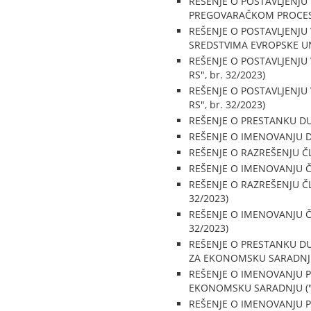
REŠENJE O POSTAVLJENJ
PREGOVARAČKOM PROCESU S
REŠENJE O POSTAVLJENJU
SREDSTVIMA EVROPSKE UNIJE
REŠENJE O POSTAVLJENJU
RS", br. 32/2023)
REŠENJE O POSTAVLJENJU
RS", br. 32/2023)
REŠENJE O PRESTANKU DUŽ
REŠENJE O IMENOVANJU DI
REŠENJE O RAZREŠENJU ČLA
REŠENJE O IMENOVANJU ČL
REŠENJE O RAZREŠENJU ČL
32/2023)
REŠENJE O IMENOVANJU ČL
32/2023)
REŠENJE O PRESTANKU D
ZA EKONOMSKU SARADNJU ("
REŠENJE O IMENOVANJU 
EKONOMSKU SARADNJU ("Sl.
REŠENJE O IMENOVANJU 