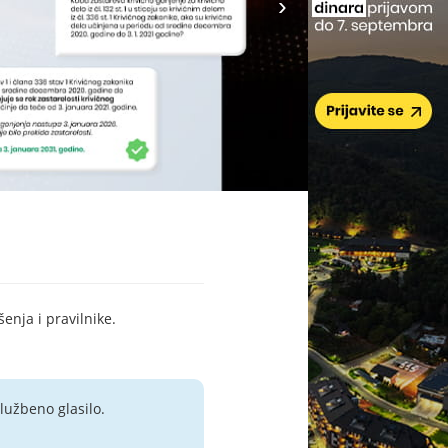
šenja i pravilnike.
lužbeno glasilo.