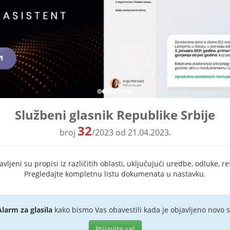
Službeni glasnik Republike Srbije
32
broj
/2023 od 21.04.2023.
ljeni su propisi iz različitih oblasti, uključujući uredbe, odluke, re
Pregledajte kompletnu listu dokumenata u nastavku.
Alarm za glasila
kako bismo Vas obavestili kada je objavljeno novo s
Prijavite se!