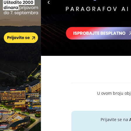
U ovom broju objav
Prijavite se na