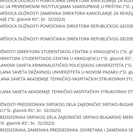
U VRŠIOCA DUŽNOSTI POMOĆNIKA DIREKTORA KANCELARIJE ZA KO
A PRIVREMENIM INSTITUCIJAMA SAMOUPRAVE U PRIŠTINI ("Sl. glas
 VRŠIOCA DUŽNOSTI ZAMENIKA DIREKTORA KANCELARIJE ZA REVIZI
 ("Sl. glasnik RS", br. 32/2023)
 VRŠIOCA DUŽNOSTI POMOĆNIKA DIREKTORA REPUBLIČKOG GEODETS
 VRŠIOCA DUŽNOSTI POMOĆNIKA DIREKTORA REPUBLIČKOG GEODETS
NOSTI DIREKTORA STUDENTSKOG CENTRA U KRAGUJEVCU ("Sl. glasn
REKTORA STUDENTSKOG CENTRA U KRAGUJEVCU ("Sl. glasnik RS", b
NOVA SAVETA KRIMINALISTIČKO-POLICIJSKOG UNIVERZITETA ("Sl. gl
ANA SAVETA DRŽAVNOG UNIVERZITETA U NOVOM PAZARU ("Sl. glasn
ANA SAVETA AKADEMIJE TEHNIČKO-VASPITAČKIH STRUKOVNIH STUDIJA
ANA SAVETA AKADEMIJE TEHNIČKO-VASPITAČKIH STRUKOVNIH STUDIJA
UŽNOSTI PREDSEDNIKA SRPSKOG DELA ZAJEDNIČKE SRPSKO-BUGAR
Sl. glasnik RS", br. 32/2023)
PREDSEDNIKA SRPSKOG DELA ZAJEDNIČKE SRPSKO-BUGARSKE MEĐU
 glasnik RS", br. 32/2023)
PREDSEDNIKA, ZAMENIKA PREDSEDNIKA, SEKRETARA I ZAMENIKA 