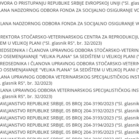
RA O PRISTUPANJU REPUBLIKE SRBIJE EVROPSKOJ UNIJI ("Sl. glasni
LANA NADZORNOG ODBORA FONDA ZA SOCIJALNO OSIGURANJE VOJN
ČLANA NADZORNOG ODBORA FONDA ZA SOCIJALNO OSIGURANJE VOJ
DIREKTORA STOČARSKO-VETERINARSKOG CENTRA ZA REPRODUKCIJU
M U VELIKOJ PLANI ("Sl. glasnik RS", br. 32/2023)
PREDSEDNIKA I ČLANOVA UPRAVNOG ODBORA STOČARSKO-VETERI
OSEMENJAVANJE "VELIKA PLANA" SA SEDIŠTEM U VELIKOJ PLANI ("Sl.
PREDSEDNIKA I ČLANOVA UPRAVNOG ODBORA STOČARSKO-VETERI
OSEMENJAVANJE "VELIKA PLANA" SA SEDIŠTEM U VELIKOJ PLANI ("Sl.
LANA UPRAVNOG ODBORA VETERINARSKOG SPECIJALISTIČKOG INST
glasnik RS", br. 32/2023)
LANA UPRAVNOG ODBORA VETERINARSKOG SPECIJALISTIČKOG INST
glasnik RS", br. 32/2023)
LJANSTVO REPUBLIKE SRBIJE, 05 BROJ 204-3190/2023 ("Sl. glasnik 
LJANSTVO REPUBLIKE SRBIJE, 05 BROJ 204-3192/2023 ("Sl. glasnik 
LJANSTVO REPUBLIKE SRBIJE, 05 BROJ 204-3193/2023 ("Sl. glasnik 
LJANSTVO REPUBLIKE SRBIJE, 05 BROJ 204-3194/2023 ("Sl. glasnik 
LJANSTVO REPUBLIKE SRBIJE, 05 BROJ 204-3195/2023 ("Sl. glasnik 