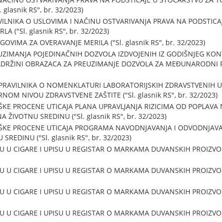
 glasnik RS", br. 32/2023)
VILNIKA O USLOVIMA I NAČINU OSTVARIVANJA PRAVA NA PODSTICA
 ("Sl. glasnik RS", br. 32/2023)
OVIMA ZA OVERAVANJE MERILA ("Sl. glasnik RS", br. 32/2023)
UZIMANJA POJEDINAČNIH DOZVOLA IZDVOJENIH IZ GODIŠNJEG KO
SADRŽINI OBRAZACA ZA PREUZIMANJE DOZVOLA ZA MEĐUNARODNI PRE
PRAVILNIKA O NOMENKLATURI LABORATORIJSKIH ZDRAVSTVENIH 
OM NIVOU ZDRAVSTVENE ZAŠTITE ("Sl. glasnik RS", br. 32/2023)
KE PROCENE UTICAJA PLANA UPRAVLJANJA RIZICIMA OD POPLAVA N
 ŽIVOTNU SREDINU ("Sl. glasnik RS", br. 32/2023)
ŠKE PROCENE UTICAJA PROGRAMA NAVODNJAVANJA I ODVODNJAVANJ
REDINU ("Sl. glasnik RS", br. 32/2023)
 U CIGARE I UPISU U REGISTAR O MARKAMA DUVANSKIH PROIZVODA,
 U CIGARE I UPISU U REGISTAR O MARKAMA DUVANSKIH PROIZVODA,
 U CIGARE I UPISU U REGISTAR O MARKAMA DUVANSKIH PROIZVODA,
 U CIGARE I UPISU U REGISTAR O MARKAMA DUVANSKIH PROIZVODA,