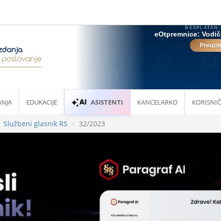
ANJA
EDUKACIJE
ASISTENTI
KANCELARKO
KORISNIČ
Službeni glasnik RS
32/2023