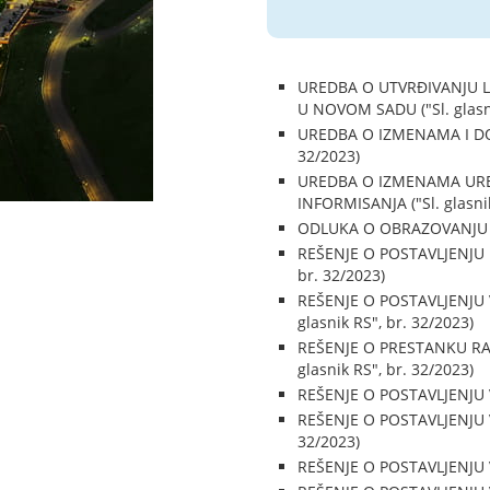
UREDBA O UTVRĐIVANJU L
U NOVOM SADU ("Sl. glasni
UREDBA O IZMENAMA I DO
32/2023)
UREDBA O IZMENAMA URE
INFORMISANJA ("Sl. glasnik
ODLUKA O OBRAZOVANJU SA
REŠENJE O POSTAVLJENJU 
br. 32/2023)
REŠENJE O POSTAVLJENJU
glasnik RS", br. 32/2023)
REŠENJE O PRESTANKU RA
glasnik RS", br. 32/2023)
REŠENJE O POSTAVLJENJU 
REŠENJE O POSTAVLJENJU 
32/2023)
REŠENJE O POSTAVLJENJU V