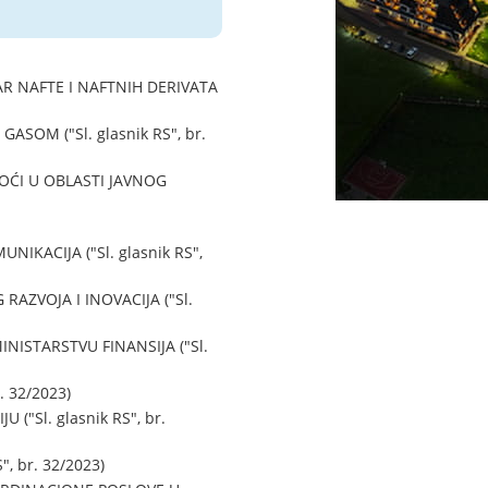
 NAFTE I NAFTNIH DERIVATA
OM ("Sl. glasnik RS", br.
ĆI U OBLASTI JAVNOG
KACIJA ("Sl. glasnik RS",
ZVOJA I INOVACIJA ("Sl.
ISTARSTVU FINANSIJA ("Sl.
 32/2023)
"Sl. glasnik RS", br.
, br. 32/2023)