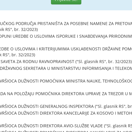
UČKOG PODRUČJA PRISTANIŠTA ZA POSEBNE NAMENE ZA PRETOVAR
k RS", br. 32/2023)
PUNI UREDBE O USLOVIMA ISPORUKE I SNABDEVANJA PRIRODNIM GAS
DBE O USLOVIMA I KRITERIJUMIMA USKLAĐENOSTI DRŽAVNE POMO
 RS", br. 32/2023)
VETA ZA RODNU RAVNOPRAVNOST ("Sl. glasnik RS", br. 32/2023)
DRŽAVNOG SEKRETARA U MINISTARSTVU INFORMISANJA I TELEKOMUNI
 VRŠIOCA DUŽNOSTI POMOĆNIKA MINISTRA NAUKE, TEHNOLOŠKOG RA
DA NA POLOŽAJU POMOĆNIKA DIREKTORA UPRAVE ZA TREZOR U MIN
VRŠIOCA DUŽNOSTI GENERALNOG INSPEKTORA ("Sl. glasnik RS", br.
VRŠIOCA DUŽNOSTI DIREKTORA KANCELARIJE ZA KOSOVO I METOHIJU (
RŠIOCA DUŽNOSTI DIREKTORA AVIO-SLUŽBE VLADE ("Sl. glasnik RS"