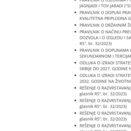
JAGNJADI I TOV JARADI ("Sl.
PRAVILNIK O DOPUNI PRA
KVALITETNA PRIPLODNA GRLA
PRAVILNIK O DRŽAVNIM ŽIG
PRAVILNIK O NAČINU PRE
DOZVOLA I O IZGLEDU I 
RS", br. 32/2023)
PRAVILNIK O DOPUNAMA 
SEKUNDARNOM I TERCIJARN
ODLUKA O IZRADI STRATEŠ
SRBIJE DO 2027. GODINE NA
ODLUKA O IZRADI STRATE
2032. GODINE NA ŽIVOTNU S
REŠENJE O RAZVRSTAVANJU
glasnik RS", br. 32/2023)
REŠENJE O RAZVRSTAVANJU
glasnik RS", br. 32/2023)
REŠENJE O RAZVRSTAVANJU
glasnik RS", br. 32/2023)
REŠENJE O RAZVRSTAVANJU