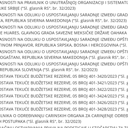
SNOSTI NA PRAVILNIK O UNUTRAŠNJOJ ORGANIZACIJI I SISTEMATI
 SRBIJE ("Sl. glasnik RS", br. 32/2023)
ASNOSTI NA ODLUKU O USPOSTAVLJANJU SARADNJE IZMEĐU GRAD
A, REPUBLIKA SEVERNA MAKEDONIJA ("Sl. glasnik RS", br. 32/2023)
ASNOSTI NA ODLUKU O USPOSTAVLJANJU SARADNJE IZMEĐU GRAD
E HUARES, GLAVNOG GRADA SAVEZNE MEKSIČKE DRŽAVE OAHAKA ("Sl.
ASNOSTI NA ODLUKU O USPOSTAVLJANJU SARADNJE IZMEĐU OPŠTI
INOM PRNJAVOR, REPUBLIKA SRPSKA, BOSNA I HERCEGOVINA ("Sl. gl
ASNOSTI NA ODLUKU O USPOSTAVLJANJU SARADNJE IZMEĐU OPŠTI
GAŠTANI, REPUBLIKA SEVERNA MAKEDONIJA ("Sl. glasnik RS", br. 
ASNOSTI NA ODLUKU O USPOSTAVLJANJU SARADNJE IZMEĐU OPŠTIN
REPUBLIKA SLOVENIJA ("Sl. glasnik RS", br. 32/2023)
TAVA TEKUĆE BUDŽETSKE REZERVE, 05 BROJ 401-3420/2023 ("Sl. gla
TAVA TEKUĆE BUDŽETSKE REZERVE, 05 BROJ 401-3421/2023 ("Sl. gla
TAVA TEKUĆE BUDŽETSKE REZERVE, 05 BROJ 401-3422/2023 ("Sl. gla
TAVA TEKUĆE BUDŽETSKE REZERVE, 05 BROJ 401-3424/2023 ("Sl. gla
TAVA TEKUĆE BUDŽETSKE REZERVE, 05 BROJ 401-3426/2023 ("Sl. gla
TAVA TEKUĆE BUDŽETSKE REZERVE, 05 BROJ 401-3428/2023 ("Sl. gla
VILNIKA O ODREĐIVANJU CARINSKIH ORGANA ZA CARINJENJE ODREĐ
STUPAKA ("Sl. glasnik RS", br. 32/2023)
NAČINU OSTVARIVANJA PRAVA NA PODSTICAJE U STOČARSTVU ZA TOV