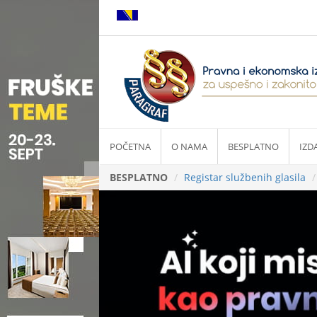
POČETNA
O NAMA
BESPLATNO
IZD
BESPLATNO
Registar službenih glasila