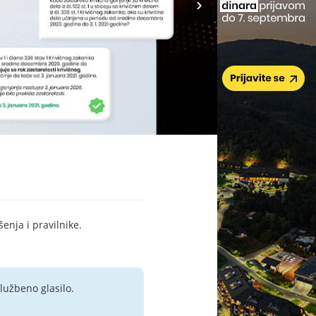
šenja i pravilnike.
lužbeno glasilo.