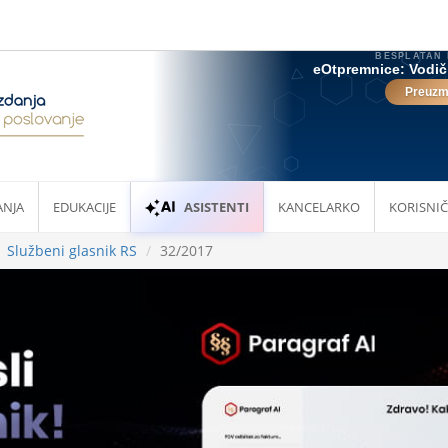
ANJA
EDUKACIJE
ASISTENTI
KANCELARKO
KORISNIČ
Službeni glasnik RS
32/2017