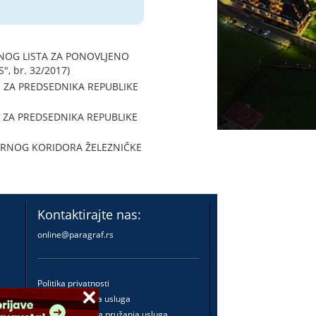
LNOG LISTA ZA PONOVLJENO
, br. 32/2017)
I ZA PREDSEDNIKA REPUBLIKE
 ZA PREDSEDNIKA REPUBLIKE
RNOG KORIDORA ŽELEZNIČKE
Kontaktirajte nas:
online@paragraf.rs
Politika privatnosti
Politika pružanja usluga
Praktična pravila pružanja usluga