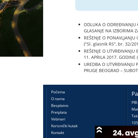
ODLUKA O ODREĐIVANJU O
GLASANJE NA IZBORIMA ZA 
REŠENJE O PONAVLJANJU 
("Sl. glasnik RS", br. 32/20
REŠENJE O UTVRĐIVANJU 
11. APRILA 2017. GODINE ("
UREDBA O UTVRĐIVANJU
PRUGE BEOGRAD – SUBOTICA
Početna
Pa
O nama
PIB
Besplatno
Mat
Pretplata
Tek
Vebinari
105
Korisnički kutak
160
Kontakt