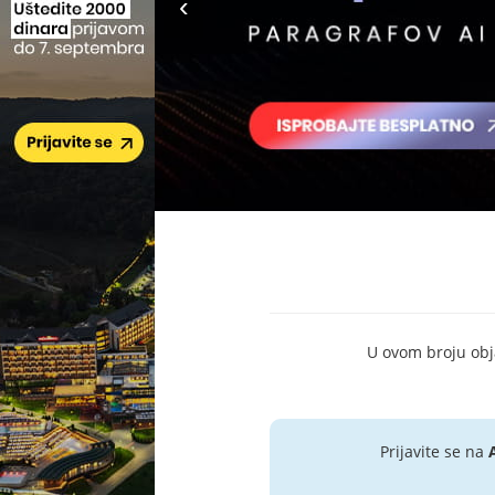
U ovom broju objav
Prijavite se na