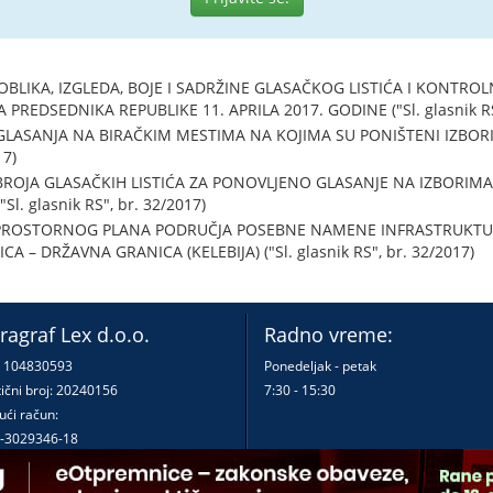
BLIKA, IZGLEDA, BOJE I SADRŽINE GLASAČKOG LISTIĆA I KONTRO
PREDSEDNIKA REPUBLIKE 11. APRILA 2017. GODINE ("Sl. glasnik RS"
GLASANJA NA BIRAČKIM MESTIMA NA KOJIMA SU PONIŠTENI IZBOR
17)
BROJA GLASAČKIH LISTIĆA ZA PONOVLJENO GLASANJE NA IZBORIMA
Sl. glasnik RS", br. 32/2017)
 PROSTORNOG PLANA PODRUČJA POSEBNE NAMENE INFRASTRUKTU
 – DRŽAVNA GRANICA (KELEBIJA) ("Sl. glasnik RS", br. 32/2017)
ragraf Lex d.o.o.
Radno vreme:
: 104830593
Ponedeljak - petak
ični broj: 20240156
7:30 - 15:30
ući račun:
-3029346-18
-0000000380290-23