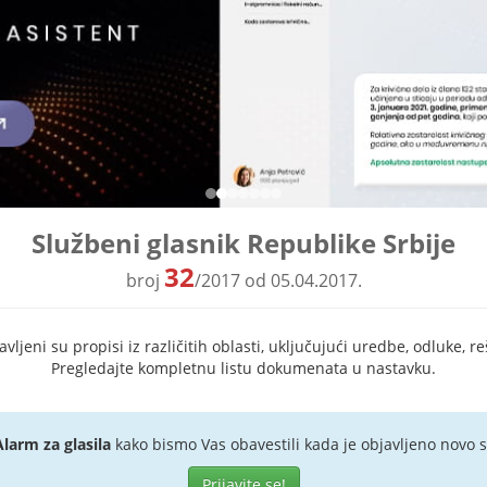
Službeni glasnik Republike Srbije
32
broj
/2017 od 05.04.2017.
ljeni su propisi iz različitih oblasti, uključujući uredbe, odluke, re
Pregledajte kompletnu listu dokumenata u nastavku.
Alarm za glasila
kako bismo Vas obavestili kada je objavljeno novo s
Prijavite se!