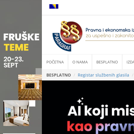
POČETNA
O NAMA
BESPLATNO
IZD
BESPLATNO
Registar službenih glasila